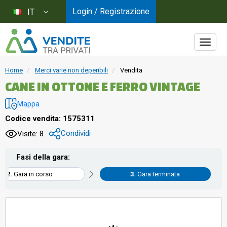
Login / Registrazione
IT
Home
Merci varie non deperibili
Vendita
CANE IN OTTONE E FERRO VINTAGE
Mappa
Codice vendita: 1575311
Condividi
Visite: 8
Fasi della gara:
Gara in corso
Gara terminata