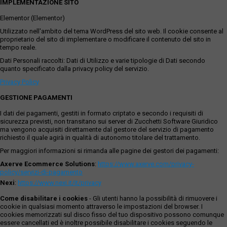
IMPLEMENTAZIONE SITO
Elementor (Elementor)
Utilizzato nell'ambito del tema WordPress del sito web. Il cookie consente al
proprietario del sito di implementare o modificare il contenuto del sito in
tempo reale.
Dati Personali raccolti: Dati di Utilizzo e varie tipologie di Dati secondo
quanto specificato dalla privacy policy del servizio.
Privacy Policy
GESTIONE PAGAMENTI
I dati dei pagamenti, gestiti in formato criptato e secondo i requisiti di
sicurezza previsti, non transitano sui server di Zucchetti Software Giuridico
ma vengono acquisiti direttamente dal gestore del servizio di pagamento
richiesto il quale agirà in qualità di autonomo titolare del trattamento.
Per maggiori informazioni si rimanda alle pagine dei gestori dei pagamenti:
Axerve Ecommerce Solutions
:
https://www.axerve.com/privacy-
policy/servizi-di-pagamento
Nexi
:
https://www.nexi.it/it/privacy
Come disabilitare i cookies
- Gli utenti hanno la possibilità di rimuovere i
cookie in qualsiasi momento attraverso le impostazioni del browser. I
cookies memorizzati sul disco fisso del tuo dispositivo possono comunque
essere cancellati ed è inoltre possibile disabilitare i cookies seguendo le