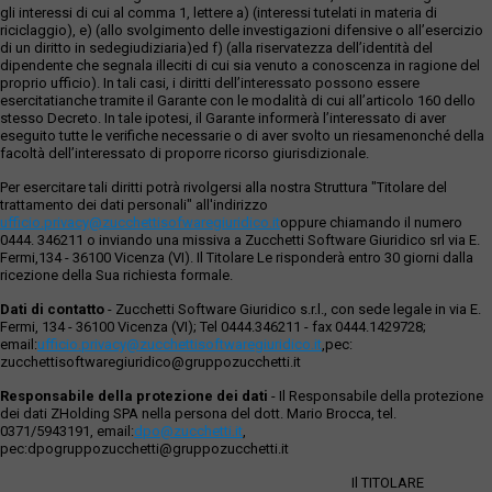
gli interessi di cui al comma 1, lettere a) (interessi tutelati in materia di
riciclaggio), e) (allo svolgimento delle investigazioni difensive o all’esercizio
di un diritto in sedegiudiziaria)ed f) (alla riservatezza dell’identità del
dipendente che segnala illeciti di cui sia venuto a conoscenza in ragione del
proprio ufficio). In tali casi, i diritti dell’interessato possono essere
esercitatianche tramite il Garante con le modalità di cui all’articolo 160 dello
stesso Decreto. In tale ipotesi, il Garante informerà l’interessato di aver
eseguito tutte le verifiche necessarie o di aver svolto un riesamenonché della
facoltà dell’interessato di proporre ricorso giurisdizionale.
Per esercitare tali diritti potrà rivolgersi alla nostra Struttura "Titolare del
trattamento dei dati personali" all'indirizzo
ufficio.privacy@zucchettisofwaregiuridico.it
oppure chiamando il numero
0444. 346211 o inviando una missiva a Zucchetti Software Giuridico srl via E.
Fermi,134 - 36100 Vicenza (VI). Il Titolare Le risponderà entro 30 giorni dalla
ricezione della Sua richiesta formale.
Dati di contatto
- Zucchetti Software Giuridico s.r.l., con sede legale in via E.
Fermi, 134 - 36100 Vicenza (VI); Tel 0444.346211 - fax 0444.1429728;
email:
ufficio.privacy@zucchettisoftwaregiuridico.it
,pec:
zucchettisoftwaregiuridico@gruppozucchetti.it
Responsabile della protezione dei dati
- Il Responsabile della protezione
dei dati ZHolding SPA nella persona del dott. Mario Brocca, tel.
0371/5943191, email:
dpo@zucchetti.it
,
pec:dpogruppozucchetti@gruppozucchetti.it
Il TITOLARE