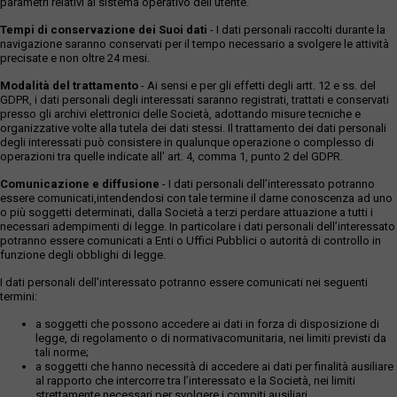
parametri relativi al sistema operativo dell'utente.
Tempi di conservazione dei Suoi dati
- I dati personali raccolti durante la
navigazione saranno conservati per il tempo necessario a svolgere le attività
precisate e non oltre 24 mesi.
Modalità del trattamento
- Ai sensi e per gli effetti degli artt. 12 e ss. del
GDPR, i dati personali degli interessati saranno registrati, trattati e conservati
presso gli archivi elettronici delle Società, adottando misure tecniche e
organizzative volte alla tutela dei dati stessi. Il trattamento dei dati personali
degli interessati può consistere in qualunque operazione o complesso di
operazioni tra quelle indicate all' art. 4, comma 1, punto 2 del GDPR.
Comunicazione e diffusione
- I dati personali dell’interessato potranno
essere comunicati,intendendosi con tale termine il darne conoscenza ad uno
o più soggetti determinati, dalla Società a terzi perdare attuazione a tutti i
necessari adempimenti di legge. In particolare i dati personali dell’interessato
potranno essere comunicati a Enti o Uffici Pubblici o autorità di controllo in
funzione degli obblighi di legge.
I dati personali dell’interessato potranno essere comunicati nei seguenti
termini:
a soggetti che possono accedere ai dati in forza di disposizione di
legge, di regolamento o di normativacomunitaria, nei limiti previsti da
tali norme;
a soggetti che hanno necessità di accedere ai dati per finalità ausiliare
al rapporto che intercorre tra l’interessato e la Società, nei limiti
strettamente necessari per svolgere i compiti ausiliari.