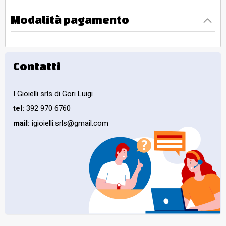
Modalità pagamento
Contatti
I Gioielli srls di Gori Luigi
tel:
392 970 6760
mail:
igioielli.srls@gmail.com