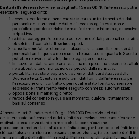
Diritti dell’interessato
- Ai sensi degli artt. 15 e ss GDPR, l’interessato potrà
esercitare i seguenti diritti:
accesso: conferma o meno che sia in corso un trattamento dei dati
personali dell’interessato e diritto di accesso agli stessi; non è
possibile rispondere a richieste manifestamente infondate, eccessive
o ripetitive;
rettifica: correggere/ottenere la correzione dei dati personali se errati o
obsoleti e di completarli, se incompleti;
cancellazione/oblio: ottenere, in alcuni casi, la cancellazione dei dati
personali forniti; questo non è un diritto assoluto, in quanto le Società
potrebbero avere motivi legittimi o legali per conservarli;
limitazione: i dati saranno archiviati, ma non potranno essere né trattati,
né elaborati ulteriormente, nei casi previsti dalla normativa;
portabilità: spostare, copiare o trasferire i dati dai database delle
Società a terzi. Questo vale solo per i dati forniti dall’interessato per
l’esecuzione di un contratto o per i quali è stato fornito consenso e
espresso e il trattamento viene eseguito con mezzi automatizzati;
opposizione al marketing diretto;
revoca del consenso in qualsiasi momento, qualora il trattamento si
basi sul consenso.
Ai sensi dell’art. 2-undicies del D.Lgs. 196/2003 l’esercizio dei diritti
dell’interessato può essere ritardato,limitato o escluso, con comunicazione
motivata e resa senza ritardo, a meno che la comunicazione
possacompromettere la finalità della limitazione, per il tempo e nei limiti in cui
ciò costituisca una misuranecessaria e proporzionata, tenuto conto dei diritti
fondamentali e dei legittimi interessi dell’interessato, alfine di salvaguardare