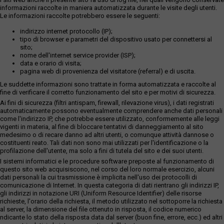
informazioni raccolte in maniera automatizzata durante le visite degli utenti.
Le informazioni raccolte potrebbero essere le seguenti:
indirizzo internet protocollo (IP);
tipo di browser e parametri del dispositivo usato per connettersi al
sito;
nome dell'internet service provider (ISP);
data e orario di visita;
pagina web di provenienza del visitatore (referral) e di uscita.
Le suddette informazioni sono trattate in forma automatizzata e raccolte al
fine di verificare il corretto funzionamento del sito e per motivi di sicurezza.
Ai fini di sicurezza (filtri antispam, firewall, rilevazione virus), i dati registrati
automaticamente possono eventualmente comprendere anche dati personali
come l'indirizzo IP, che potrebbe essere utilizzato, conformemente alle leggi
vigenti in materia, al fine di bloccare tentativi di danneggiamento al sito
medesimo o di recare danno ad altri utenti, o comunque attività dannose o
costituenti reato. Tali dati non sono mai utilizzati per l'identificazione o la
profilazione dell'utente, ma solo a fini di tutela del sito e dei suoi utenti.
I sistemi informatici e le procedure software preposte al funzionamento di
questo sito web acquisiscono, nel corso del loro normale esercizio, alcuni
dati personali la cui trasmissione è implicita nell'uso dei protocolli di
comunicazione di Internet. In questa categoria di dati rientrano gli indirizzi IP,
gli indirizzi in notazione URI (Uniform Resource Identifier) delle risorse
richieste, l'orario della richiesta, il metodo utilizzato nel sottoporre la richiesta
al server, la dimensione del file ottenuto in risposta, il codice numerico
ndicante lo stato della risposta data dal server (buon fine, errore, ecc.) ed altri