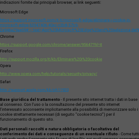
indicazioni fornite dai principali browser, ai link seguenti:
Microsoft Edge
https://support.microsoft.com/it-it/microsoft-edge/eliminare-i-cookie-in-
microsoft-edge-63947406-40ac-c3b8-57b9-
2a946a29ae09#:~:text=Apri%20Microsoft%20Edge%20and%20seleziona,del
Chrome
https://support.google.com/chrome/answer/95647?hl=it
Firefox
http://support.mozilla.org/it/kb/Eliminare%20i%20cookie
Opera
http://www.opera.com/help/tutorials/security/privacy/
Safari
http://support.apple.com/kb/ph11920
Base giuridica del trattamento
- Il presente sito internet tratta i dati in base
al consenso. Con l'uso o la consultazione del presente sito internet
l’interessato acconsente implicitamente alla possibilità di memorizzare solo i
cookie strettamente necessari (di seguito “cookie tecnici”) per il
funzionamento di questo sito.
Dati personali raccolti e natura obbligatoria o facoltativa del
conferimento dei dati e conseguenze di un eventuale rifiuto
- Come tutti
i siti web anche il presente sito fa uso di log file, nei quali vengono conservate