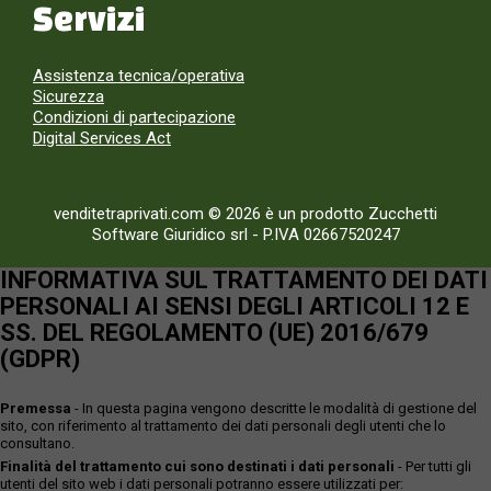
Servizi
Assistenza tecnica/operativa
Sicurezza
Condizioni di partecipazione
Digital Services Act
venditetraprivati.com © 2026 è un prodotto Zucchetti
Software Giuridico srl
-
P.IVA 02667520247
INFORMATIVA SUL TRATTAMENTO DEI DATI
PERSONALI AI SENSI DEGLI ARTICOLI 12 E
SS. DEL REGOLAMENTO (UE) 2016/679
(GDPR)
Premessa
- In questa pagina vengono descritte le modalità di gestione del
sito, con riferimento al trattamento dei dati personali degli utenti che lo
consultano.
Finalità del trattamento cui sono destinati i dati personali
- Per tutti gli
utenti del sito web i dati personali potranno essere utilizzati per: