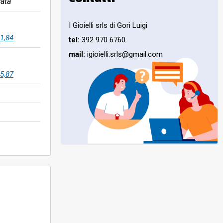
ata
I Gioielli srls di Gori Luigi
1,84
tel:
392 970 6760
mail:
igioielli.srls@gmail.com
5,87