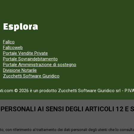
Esplora
Fallco
Fallcoweb
Portale Vendite Private
Portale Sovraindebitamento
Portale Amministrazione di sostegno
Divisione Notarile
Zucchetti Software Giuridico
ati.com © 2026 è un prodotto Zucchetti Software Giuridico srl
-
P.IV
ERSONALI AI SENSI DEGLI ARTICOLI 12 E 
o, con riferimento al trattamento dei dati personali degli utenti che lo consult