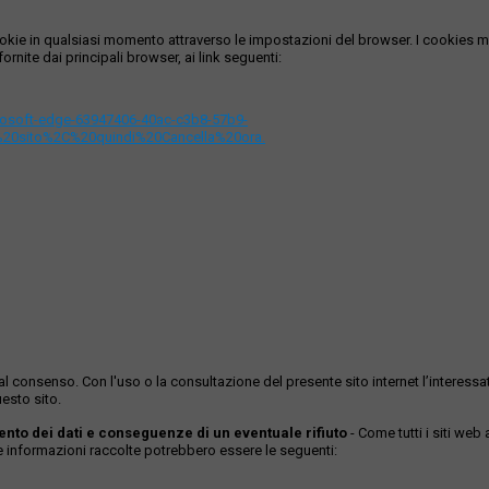
i cookie in qualsiasi momento attraverso le impostazioni del browser. I cooki
ornite dai principali browser, ai link seguenti:
icrosoft-edge-63947406-40ac-c3b8-57b9-
%20sito%2C%20quindi%20Cancella%20ora.
ase al consenso. Con l'uso o la consultazione del presente sito internet l’inter
esto sito.
mento dei dati e conseguenze di un eventuale rifiuto
- Come tutti i siti web
Le informazioni raccolte potrebbero essere le seguenti: