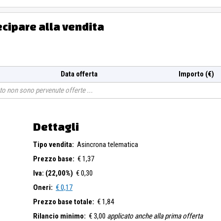
ecipare alla vendita
Data offerta
Importo (€)
o non sono pervenute offerte
Dettagli
Tipo vendita:
Asincrona telematica
Prezzo base:
€ 1,37
Iva: (22,00%)
€ 0,30
Oneri:
€ 0,17
Prezzo base totale:
€ 1,84
Rilancio minimo:
€ 3,00
applicato anche alla prima offerta