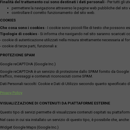
Finalità del trattamento cui sono destinati i dati personali
- Per tutti gli 
permettere la navigazione attraverso le pagine web pubbliche del sito
controllare il corretto funzionamento del sito web.
COOKIES
Che cosa sono i cookies
- I cookie sono piccoli file di testo che possono esse
Tipologie di cookies
- Si informa che navigando nel sito saranno scaricati coo
- cookie di autenticazione utilizzati nella misura strettamente necessaria al for
- cookie di terze parti, funzionali a:
PROTEZIONE SPAM
Google reCAPTCHA (Google Inc.)
Google reCAPTCHA è un servizio di protezione dallo SPAM fornito da Google Inc. Q
traffico, messaggi e contenuti riconosciuti come SPAM.
Dati Personali raccolti: Cookie e Dati di Utilizzo secondo quanto specificato da
Privacy Policy
VISUALIZZAZIONE DI CONTENUTI DA PIATTAFORME ESTERNE
Questo tipo di servizi permette di visualizzare contenuti ospitati su piattafor
Nel caso in cui sia installato un servizio di questo tipo, è possibile che, anche ne
Widget Google Maps (Google Inc.)