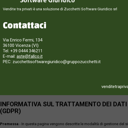
Vendite tra privati è una soluzione di Zucchetti Software Giuridico srl
Contattaci
Via Enrico Fermi, 134
36100 Vicenza (VI)
Tel. +39 0444 346211
E-mail:
aste@fallco.it
PEC: zucchettisoftwaregiuridico@gruppozucchetti.it
venditetrapriv
INFORMATIVA SUL TRATTAMENTO DEI DATI P
(GDPR)
Premessa
- In questa pagina vengono descritte le modalità di gestione del sit