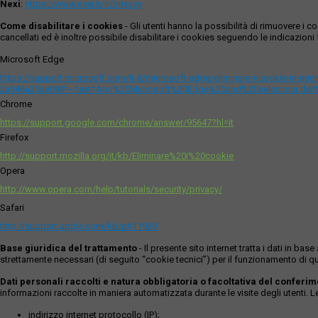
Nexi
:
https://www.nexi.it/it/privacy
Come disabilitare i cookies
- Gli utenti hanno la possibilità di rimuovere 
cancellati ed è inoltre possibile disabilitare i cookies seguendo le indicazioni f
Microsoft Edge
https://support.microsoft.com/it-it/microsoft-edge/eliminare-i-cookie-in-m
2a946a29ae09#:~:text=Apri%20Microsoft%20Edge%20and%20seleziona,del
Chrome
https://support.google.com/chrome/answer/95647?hl=it
Firefox
http://support.mozilla.org/it/kb/Eliminare%20i%20cookie
Opera
http://www.opera.com/help/tutorials/security/privacy/
Safari
http://support.apple.com/kb/ph11920
Base giuridica del trattamento
- Il presente sito internet tratta i dati in b
strettamente necessari (di seguito “cookie tecnici”) per il funzionamento di qu
Dati personali raccolti e natura obbligatoria o facoltativa del conferi
informazioni raccolte in maniera automatizzata durante le visite degli utenti. 
indirizzo internet protocollo (IP);