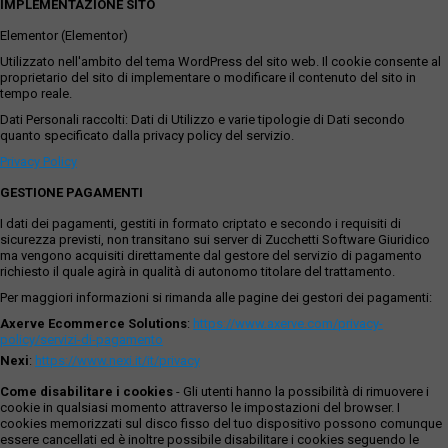
IMPLEMENTAZIONE SITO
Elementor (Elementor)
Utilizzato nell'ambito del tema WordPress del sito web. Il cookie consente al
proprietario del sito di implementare o modificare il contenuto del sito in
tempo reale.
Dati Personali raccolti: Dati di Utilizzo e varie tipologie di Dati secondo
quanto specificato dalla privacy policy del servizio.
Privacy Policy
GESTIONE PAGAMENTI
I dati dei pagamenti, gestiti in formato criptato e secondo i requisiti di
sicurezza previsti, non transitano sui server di Zucchetti Software Giuridico
ma vengono acquisiti direttamente dal gestore del servizio di pagamento
richiesto il quale agirà in qualità di autonomo titolare del trattamento.
Per maggiori informazioni si rimanda alle pagine dei gestori dei pagamenti:
Axerve Ecommerce Solutions
:
https://www.axerve.com/privacy-
policy/servizi-di-pagamento
Nexi
:
https://www.nexi.it/it/privacy
Come disabilitare i cookies
- Gli utenti hanno la possibilità di rimuovere i
cookie in qualsiasi momento attraverso le impostazioni del browser. I
cookies memorizzati sul disco fisso del tuo dispositivo possono comunque
essere cancellati ed è inoltre possibile disabilitare i cookies seguendo le