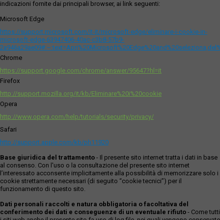
indicazioni fornite dai principali browser, ai link seguenti:
Microsoft Edge
https://support.microsoft.com/it-it/microsoft-edge/eliminare-i-cookie-in-
microsoft-edge-63947406-40ac-c3b8-57b9-
2a946a29ae09#:~:text=Apri%20Microsoft%20Edge%20and%20seleziona,del
Chrome
https://support.google.com/chrome/answer/95647?hl=it
Firefox
http://support.mozilla.org/it/kb/Eliminare%20i%20cookie
Opera
http://www.opera.com/help/tutorials/security/privacy/
Safari
http://support.apple.com/kb/ph11920
Base giuridica del trattamento
- Il presente sito internet tratta i dati in base
al consenso. Con l'uso o la consultazione del presente sito internet
l’interessato acconsente implicitamente alla possibilità di memorizzare solo i
cookie strettamente necessari (di seguito “cookie tecnici”) per il
funzionamento di questo sito.
Dati personali raccolti e natura obbligatoria o facoltativa del
conferimento dei dati e conseguenze di un eventuale rifiuto
- Come tutti
i siti web anche il presente sito fa uso di log file, nei quali vengono conservate