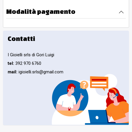
Modalità pagamento
Contatti
I Gioielli srls di Gori Luigi
tel:
392 970 6760
mail:
igioielli.srls@gmail.com