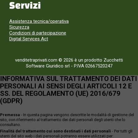
Servizi
Assistenza tecnica/operativa
Sicurezza
Condizioni di partecipazione
Digital Services Act
venditetraprivati.com © 2026 è un prodotto Zucchetti
Software Giuridico srl
-
P.IVA 02667520247
INFORMATIVA SUL TRATTAMENTO DEI DATI
PERSONALI AI SENSI DEGLI ARTICOLI 12 E
SS. DEL REGOLAMENTO (UE) 2016/679
(GDPR)
Premessa
- In questa pagina vengono descritte le modalità di gestione del
sito, con riferimento al trattamento dei dati personali degli utenti che lo
consultano.
Finalità del trattamento cui sono destinati i dati personali
- Per tutti gli
utenti del sito web i dati personali potranno essere utilizzati per: