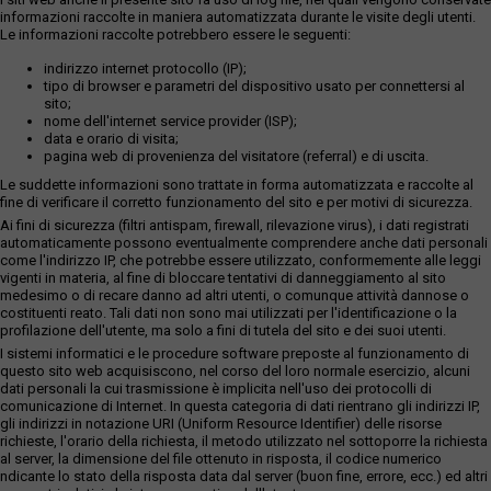
informazioni raccolte in maniera automatizzata durante le visite degli utenti.
Le informazioni raccolte potrebbero essere le seguenti:
indirizzo internet protocollo (IP);
tipo di browser e parametri del dispositivo usato per connettersi al
sito;
nome dell'internet service provider (ISP);
data e orario di visita;
pagina web di provenienza del visitatore (referral) e di uscita.
Le suddette informazioni sono trattate in forma automatizzata e raccolte al
fine di verificare il corretto funzionamento del sito e per motivi di sicurezza.
Ai fini di sicurezza (filtri antispam, firewall, rilevazione virus), i dati registrati
automaticamente possono eventualmente comprendere anche dati personali
come l'indirizzo IP, che potrebbe essere utilizzato, conformemente alle leggi
vigenti in materia, al fine di bloccare tentativi di danneggiamento al sito
medesimo o di recare danno ad altri utenti, o comunque attività dannose o
costituenti reato. Tali dati non sono mai utilizzati per l'identificazione o la
profilazione dell'utente, ma solo a fini di tutela del sito e dei suoi utenti.
I sistemi informatici e le procedure software preposte al funzionamento di
questo sito web acquisiscono, nel corso del loro normale esercizio, alcuni
dati personali la cui trasmissione è implicita nell'uso dei protocolli di
comunicazione di Internet. In questa categoria di dati rientrano gli indirizzi IP,
gli indirizzi in notazione URI (Uniform Resource Identifier) delle risorse
richieste, l'orario della richiesta, il metodo utilizzato nel sottoporre la richiesta
al server, la dimensione del file ottenuto in risposta, il codice numerico
ndicante lo stato della risposta data dal server (buon fine, errore, ecc.) ed altri