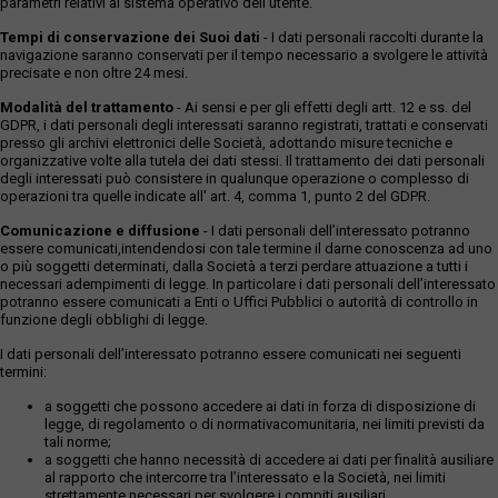
parametri relativi al sistema operativo dell'utente.
Tempi di conservazione dei Suoi dati
- I dati personali raccolti durante la
navigazione saranno conservati per il tempo necessario a svolgere le attività
precisate e non oltre 24 mesi.
Modalità del trattamento
- Ai sensi e per gli effetti degli artt. 12 e ss. del
GDPR, i dati personali degli interessati saranno registrati, trattati e conservati
presso gli archivi elettronici delle Società, adottando misure tecniche e
organizzative volte alla tutela dei dati stessi. Il trattamento dei dati personali
degli interessati può consistere in qualunque operazione o complesso di
operazioni tra quelle indicate all' art. 4, comma 1, punto 2 del GDPR.
Comunicazione e diffusione
- I dati personali dell’interessato potranno
essere comunicati,intendendosi con tale termine il darne conoscenza ad uno
o più soggetti determinati, dalla Società a terzi perdare attuazione a tutti i
necessari adempimenti di legge. In particolare i dati personali dell’interessato
potranno essere comunicati a Enti o Uffici Pubblici o autorità di controllo in
funzione degli obblighi di legge.
I dati personali dell’interessato potranno essere comunicati nei seguenti
termini:
a soggetti che possono accedere ai dati in forza di disposizione di
legge, di regolamento o di normativacomunitaria, nei limiti previsti da
tali norme;
a soggetti che hanno necessità di accedere ai dati per finalità ausiliare
al rapporto che intercorre tra l’interessato e la Società, nei limiti
strettamente necessari per svolgere i compiti ausiliari.