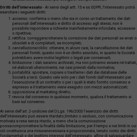
Diritti dell’interessato
- Ai sensi degli artt. 15 e ss GDPR, l’interessato potrà
esercitare i seguenti diritti:
accesso: conferma o meno che sia in corso un trattamento dei dati
personali dell’interessato e diritto di accesso agli stessi; non è
possibile rispondere a richieste manifestamente infondate, eccessive
o ripetitive;
rettifica: correggere/ottenere la correzione dei dati personali se errati o
obsoleti e di completarli, se incompleti;
cancellazione/oblio: ottenere, in alcuni casi, la cancellazione dei dati
personali forniti; questo non è un diritto assoluto, in quanto le Società
potrebbero avere motivi legittimi o legali per conservarli;
limitazione: i dati saranno archiviati, ma non potranno essere né trattati,
né elaborati ulteriormente, nei casi previsti dalla normativa;
portabilità: spostare, copiare o trasferire i dati dai database delle
Società a terzi. Questo vale solo per i dati forniti dall’interessato per
l’esecuzione di un contratto o per i quali è stato fornito consenso e
espresso e il trattamento viene eseguito con mezzi automatizzati;
opposizione al marketing diretto;
revoca del consenso in qualsiasi momento, qualora il trattamento si
basi sul consenso.
Ai sensi dell’art. 2-undicies del D.Lgs. 196/2003 l’esercizio dei diritti
dell’interessato può essere ritardato,limitato o escluso, con comunicazione
motivata e resa senza ritardo, a meno che la comunicazione
possacompromettere la finalità della limitazione, per il tempo e nei limiti in cui
ciò costituisca una misuranecessaria e proporzionata, tenuto conto dei diritti
fondamentali e dei legittimi interessi dell’interessato, alfine di salvaguardare