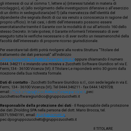
gli interessi di cui al comma 1, lettere a) (interessi tutelati in materia di
riciclaggio), e) (allo svolgimento delle investigazioni difensive o all’esercizio
di un diritto in sedegiudiziaria)ed f) (alla riservatezza dell’identità del
dipendente che segnala illeciti di cui sia venuto a conoscenza in ragione del
proprio ufficio). In tali casi, i diritti dell’interessato possono essere
esercitatianche tramite il Garante con le modalità di cui all’articolo 160 dello
stesso Decreto. In tale ipotesi, il Garante informerà l’interessato di aver
eseguito tutte le verifiche necessarie o di aver svolto un riesamenonché della
facoltà dell’interessato di proporre ricorso giurisdizionale.
Per esercitare tali diritti potrà rivolgersi alla nostra Struttura "Titolare del
trattamento dei dati personali" all'indirizzo
ufficio.privacy@zucchettisofwaregiuridico.it
oppure chiamando il numero
0444. 346211 o inviando una missiva a Zucchetti Software Giuridico srl via E.
Fermi,134 - 36100 Vicenza (VI). Il Titolare Le risponderà entro 30 giorni dalla
ricezione della Sua richiesta formale.
Dati di contatto
- Zucchetti Software Giuridico s.r.l., con sede legale in via E.
Fermi, 134 - 36100 Vicenza (VI); Tel 0444.346211 - fax 0444.1429728;
email:
ufficio.privacy@zucchettisoftwaregiuridico.it
,pec:
zucchettisoftwaregiuridico@gruppozucchetti.it
Responsabile della protezione dei dati
- Il Responsabile della protezione
dei dati ZHolding SPA nella persona del dott. Mario Brocca, tel.
0371/5943191, email:
dpo@zucchetti.it
,
pec:dpogruppozucchetti@gruppozucchetti.it
Il TITOLARE