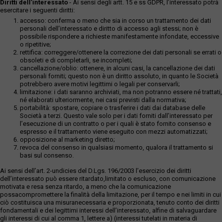
Diritti dell’interessato
- Ai sensi degli artt. 15 e ss GDPR, l’interessato potrà
esercitare i seguenti diritti:
accesso: conferma o meno che sia in corso un trattamento dei dati
personali dell’interessato e diritto di accesso agli stessi; non è
possibile rispondere a richieste manifestamente infondate, eccessive
o ripetitive;
rettifica: correggere/ottenere la correzione dei dati personali se errati o
obsoleti e di completarli, se incompleti;
cancellazione/oblio: ottenere, in alcuni casi, la cancellazione dei dati
personali forniti; questo non è un diritto assoluto, in quanto le Società
potrebbero avere motivi legittimi o legali per conservarli;
limitazione: i dati saranno archiviati, ma non potranno essere né trattati,
né elaborati ulteriormente, nei casi previsti dalla normativa;
portabilità: spostare, copiare o trasferire i dati dai database delle
Società a terzi. Questo vale solo per i dati forniti dall’interessato per
l’esecuzione di un contratto o per i quali è stato fornito consenso e
espresso e il trattamento viene eseguito con mezzi automatizzati;
opposizione al marketing diretto;
revoca del consenso in qualsiasi momento, qualora il trattamento si
basi sul consenso.
Ai sensi dell’art. 2-undicies del D.Lgs. 196/2003 l’esercizio dei diritti
dell’interessato può essere ritardato,limitato o escluso, con comunicazione
motivata e resa senza ritardo, a meno che la comunicazione
possacompromettere la finalità della limitazione, per il tempo e nei limiti in cui
ciò costituisca una misuranecessaria e proporzionata, tenuto conto dei diritti
fondamentali e dei legittimi interessi dell’interessato, alfine di salvaguardare
gli interessi di cui al comma 1, lettere a) (interessi tutelati in materia di