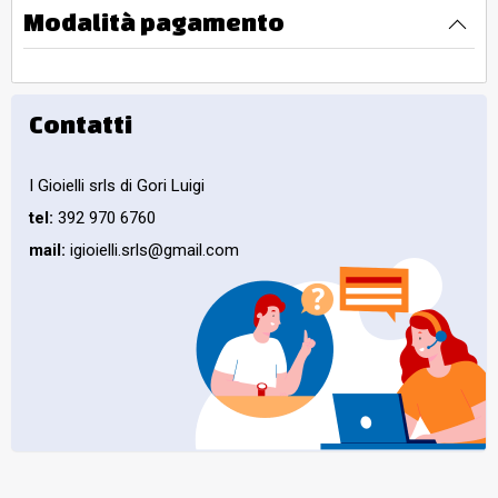
Modalità pagamento
Contatti
I Gioielli srls di Gori Luigi
tel:
392 970 6760
mail:
igioielli.srls@gmail.com