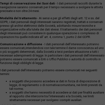
Tempi di conservazione dei Suoi dati
- I dati personali raccolti durante la
navigazione saranno conservati per il tempo necessario a svolgere le attività
precisate e non oltre 24 mesi.
Modalità del trattamento
- Ai sensi e per gli effetti degli artt. 12 e ss. del
GDPR, i dati personali degli interessati saranno registrati, trattati e conservati
presso gli archivi elettronici delle Società, adottando misure tecniche e
organizzative volte alla tutela dei dati stessi. Il trattamento dei dati personali
degli interessati può consistere in qualunque operazione o complesso di
operazioni tra quelle indicate all' art. 4, comma 1, punto 2 del GDPR.
Comunicazione e diffusione
- I dati personali dell’interessato potranno
essere comunicati,intendendosi con tale termine il darne conoscenza ad uno
o più soggetti determinati, dalla Società a terzi perdare attuazione a tutti i
necessari adempimenti di legge. In particolare i dati personali dell’interessato
potranno essere comunicati a Enti o Uffici Pubblici o autorità di controllo in
funzione degli obblighi di legge.
I dati personali dell’interessato potranno essere comunicati nei seguenti
termini:
a soggetti che possono accedere ai dati in forza di disposizione di
legge, di regolamento o di normativacomunitaria, nei limiti previsti da
tali norme;
a soggetti che hanno necessità di accedere ai dati per finalità ausiliare
al rapporto che intercorre tra l’interessato e la Società, nei limiti
strettamente necessari per svolgere i compiti ausiliari.