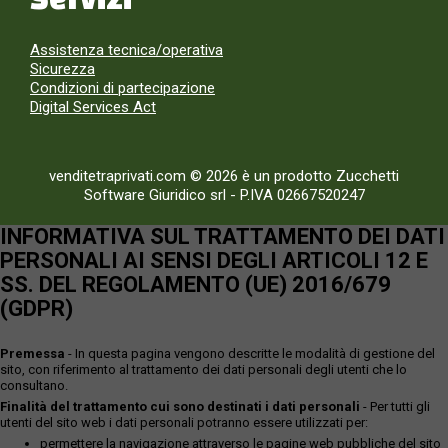
Assistenza tecnica/operativa
Sicurezza
Condizioni di partecipazione
Digital Services Act
venditetraprivati.com © 2026 è un prodotto Zucchetti
Software Giuridico srl
-
P.IVA 02667520247
INFORMATIVA SUL TRATTAMENTO DEI DATI
PERSONALI AI SENSI DEGLI ARTICOLI 12 E
SS. DEL REGOLAMENTO (UE) 2016/679
(GDPR)
Premessa
- In questa pagina vengono descritte le modalità di gestione del
sito, con riferimento al trattamento dei dati personali degli utenti che lo
consultano.
Finalità del trattamento cui sono destinati i dati personali
- Per tutti gli
utenti del sito web i dati personali potranno essere utilizzati per:
permettere la navigazione attraverso le pagine web pubbliche del sito