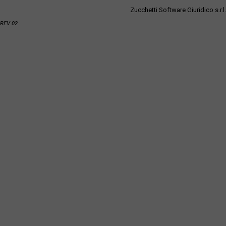
Zucchetti Software Giuridico s.r.l.
REV 02