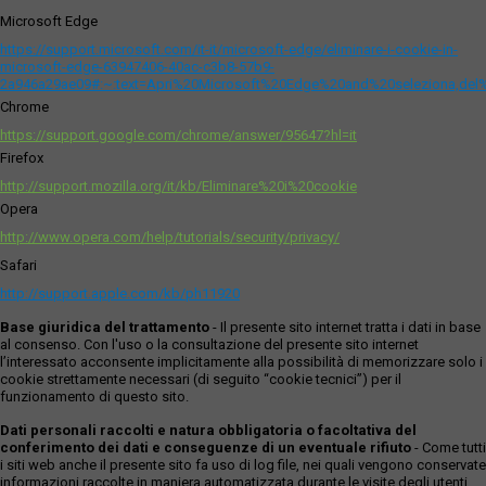
Microsoft Edge
https://support.microsoft.com/it-it/microsoft-edge/eliminare-i-cookie-in-
microsoft-edge-63947406-40ac-c3b8-57b9-
2a946a29ae09#:~:text=Apri%20Microsoft%20Edge%20and%20seleziona,del
Chrome
https://support.google.com/chrome/answer/95647?hl=it
Firefox
http://support.mozilla.org/it/kb/Eliminare%20i%20cookie
Opera
http://www.opera.com/help/tutorials/security/privacy/
Safari
http://support.apple.com/kb/ph11920
Base giuridica del trattamento
- Il presente sito internet tratta i dati in base
al consenso. Con l'uso o la consultazione del presente sito internet
l’interessato acconsente implicitamente alla possibilità di memorizzare solo i
cookie strettamente necessari (di seguito “cookie tecnici”) per il
funzionamento di questo sito.
Dati personali raccolti e natura obbligatoria o facoltativa del
conferimento dei dati e conseguenze di un eventuale rifiuto
- Come tutti
i siti web anche il presente sito fa uso di log file, nei quali vengono conservate
informazioni raccolte in maniera automatizzata durante le visite degli utenti.