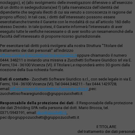
riciclaggio), e) (allo svolgimento delle investigazioni difensive o all’esercizio
di un diritto in sedegiudiziaria)ed f) (alla riservatezza dell’identità del
dipendente che segnala illeciti di cui sia venuto a conoscenza in ragione del
proprio ufficio). In tali casi, i diritti dell’interessato possono essere
esercitatianche tramite il Garante con le modalità di cui all’articolo 160 dello
stesso Decreto. In tale ipotesi, il Garante informerà l’interessato di aver
eseguito tutte le verifiche necessarie o di aver svolto un riesamenonché della
facoltà dell’interessato di proporre ricorso giurisdizionale.
Per esercitare tali diritti potrà rivolgersi alla nostra Struttura "Titolare del
trattamento dei dati personali" all'indirizzo
ufficio.privacy@zucchettisofwaregiuridico.it
oppure chiamando il numero
0444. 346211 o inviando una missiva a Zucchetti Software Giuridico srl via E.
Fermi,134 - 36100 Vicenza (VI). Il Titolare Le risponderà entro 30 giorni dalla
ricezione della Sua richiesta formale.
Dati di contatto
- Zucchetti Software Giuridico s.r.l., con sede legale in via E.
Fermi, 134 - 36100 Vicenza (VI); Tel 0444.346211 - fax 0444.1429728;
email:
ufficio.privacy@zucchettisoftwaregiuridico.it
,pec:
zucchettisoftwaregiuridico@gruppozucchetti.it
Responsabile della protezione dei dati
- Il Responsabile della protezione
dei dati ZHolding SPA nella persona del dott. Mario Brocca, tel.
0371/5943191, email:
dpo@zucchetti.it
,
pec:dpogruppozucchetti@gruppozucchetti.it
Il TITOLARE
del trattamento dei dati personali