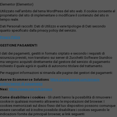
Elementor (Elementor)
Utilizzato nell'ambito del tema WordPress del sito web. Il cookie consente al
proprietario del sito di implementare o modificare il contenuto del sito in
tempo reale.
Dati Personali raccolti: Dati di Utilizzo e varie tipologie di Dati secondo
quanto specificato dalla privacy policy del servizio.
Privacy Policy
GESTIONE PAGAMENTI
I dati dei pagamenti, gestiti in formato criptato e secondo i requisiti di
sicurezza previsti, non transitano sui server di Zucchetti Software Giuridico
ma vengono acquisiti direttamente dal gestore del servizio di pagamento
richiesto il quale agirà in qualità di autonomo titolare del trattamento.
Per maggiori informazioni si rimanda alle pagine dei gestori dei pagamenti:
Axerve Ecommerce Solutions
:
https://www.axerve.com/privacy-
policy/servizi-di-pagamento
Nexi
:
https://www.nexi.it/it/privacy
Come disabilitare i cookies
- Gli utenti hanno la possibilità di rimuovere i
cookie in qualsiasi momento attraverso le impostazioni del browser. I
cookies memorizzati sul disco fisso del tuo dispositivo possono comunque
essere cancellati ed è inoltre possibile disabilitare i cookies seguendo le
indicazioni fornite dai principali browser, ai link seguenti: