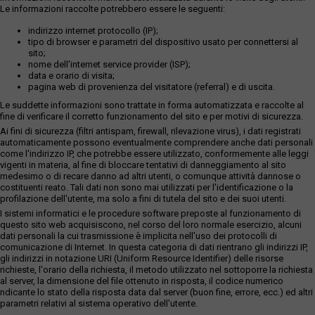
Le informazioni raccolte potrebbero essere le seguenti:
indirizzo internet protocollo (IP);
tipo di browser e parametri del dispositivo usato per connettersi al
sito;
nome dell'internet service provider (ISP);
data e orario di visita;
pagina web di provenienza del visitatore (referral) e di uscita.
Le suddette informazioni sono trattate in forma automatizzata e raccolte al
fine di verificare il corretto funzionamento del sito e per motivi di sicurezza.
Ai fini di sicurezza (filtri antispam, firewall, rilevazione virus), i dati registrati
automaticamente possono eventualmente comprendere anche dati personali
come l'indirizzo IP, che potrebbe essere utilizzato, conformemente alle leggi
vigenti in materia, al fine di bloccare tentativi di danneggiamento al sito
medesimo o di recare danno ad altri utenti, o comunque attività dannose o
costituenti reato. Tali dati non sono mai utilizzati per l'identificazione o la
profilazione dell'utente, ma solo a fini di tutela del sito e dei suoi utenti.
I sistemi informatici e le procedure software preposte al funzionamento di
questo sito web acquisiscono, nel corso del loro normale esercizio, alcuni
dati personali la cui trasmissione è implicita nell'uso dei protocolli di
comunicazione di Internet. In questa categoria di dati rientrano gli indirizzi IP,
gli indirizzi in notazione URI (Uniform Resource Identifier) delle risorse
richieste, l'orario della richiesta, il metodo utilizzato nel sottoporre la richiesta
al server, la dimensione del file ottenuto in risposta, il codice numerico
ndicante lo stato della risposta data dal server (buon fine, errore, ecc.) ed altri
parametri relativi al sistema operativo dell'utente.