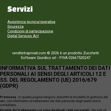
Servizi
Assistenza tecnica/operativa
Sicurezza
Condizioni di partecipazione
Digital Services Act
venditetraprivati.com © 2026 è un prodotto Zucchetti
Software Giuridico srl
-
P.IVA 02667520247
INFORMATIVA SUL TRATTAMENTO DEI DATI
PERSONALI AI SENSI DEGLI ARTICOLI 12 E
SS. DEL REGOLAMENTO (UE) 2016/679
(GDPR)
Premessa
- In questa pagina vengono descritte le modalità di gestione del
sito, con riferimento al trattamento dei dati personali degli utenti che lo
consultano.
Finalità del trattamento cui sono destinati i dati personali
- Per tutti gli