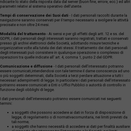
ndicante lo stato della risposta data dal server (buon fine, errore, ecc.) ed altri
parametri relativi al sistema operativo dell'utente.
Tempi di conservazione dei Suoi dati
- I dati personali raccolti durante la
navigazione saranno conservati per il tempo necessario a svolgere le attività
precisate e non oltre 24 mesi.
Modalità del trattamento
- Ai sensi e per gli effetti degli artt. 12 e ss. del
GDPR, i dati personali degli interessati saranno registrati, trattati e conservati
presso gli archivi elettronici delle Società, adottando misure tecniche e
organizzative volte alla tutela dei dati stessi. Il trattamento dei dati personali
degli interessati può consistere in qualunque operazione o complesso di
operazioni tra quelle indicate all' art. 4, comma 1, punto 2 del GDPR.
Comunicazione e diffusione
- I dati personali dell’interessato potranno
essere comunicati,intendendosi con tale termine il darne conoscenza ad uno
o più soggetti determinati, dalla Società a terzi perdare attuazione a tutti i
necessari adempimenti di legge. In particolare i dati personali dell’interessato
potranno essere comunicati a Enti o Uffici Pubblici o autorità di controllo in
funzione degli obblighi di legge.
I dati personali dell’interessato potranno essere comunicati nei seguenti
termini:
a soggetti che possono accedere ai dati in forza di disposizione di
legge, di regolamento o di normativacomunitaria, nei limiti previsti da
tali norme;
a soggetti che hanno necessità di accedere ai dati per finalità ausiliare