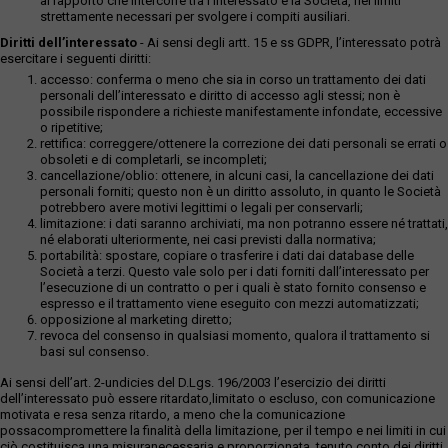
al rapporto che intercorre tra l’interessato e la Società, nei limiti
strettamente necessari per svolgere i compiti ausiliari.
Diritti dell’interessato
- Ai sensi degli artt. 15 e ss GDPR, l’interessato potrà
esercitare i seguenti diritti:
accesso: conferma o meno che sia in corso un trattamento dei dati
personali dell’interessato e diritto di accesso agli stessi; non è
possibile rispondere a richieste manifestamente infondate, eccessive
o ripetitive;
rettifica: correggere/ottenere la correzione dei dati personali se errati o
obsoleti e di completarli, se incompleti;
cancellazione/oblio: ottenere, in alcuni casi, la cancellazione dei dati
personali forniti; questo non è un diritto assoluto, in quanto le Società
potrebbero avere motivi legittimi o legali per conservarli;
limitazione: i dati saranno archiviati, ma non potranno essere né trattati,
né elaborati ulteriormente, nei casi previsti dalla normativa;
portabilità: spostare, copiare o trasferire i dati dai database delle
Società a terzi. Questo vale solo per i dati forniti dall’interessato per
l’esecuzione di un contratto o per i quali è stato fornito consenso e
espresso e il trattamento viene eseguito con mezzi automatizzati;
opposizione al marketing diretto;
revoca del consenso in qualsiasi momento, qualora il trattamento si
basi sul consenso.
Ai sensi dell’art. 2-undicies del D.Lgs. 196/2003 l’esercizio dei diritti
dell’interessato può essere ritardato,limitato o escluso, con comunicazione
motivata e resa senza ritardo, a meno che la comunicazione
possacompromettere la finalità della limitazione, per il tempo e nei limiti in cui
ciò costituisca una misuranecessaria e proporzionata, tenuto conto dei diritti