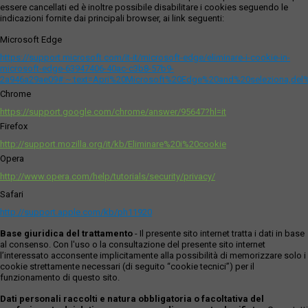
essere cancellati ed è inoltre possibile disabilitare i cookies seguendo le
indicazioni fornite dai principali browser, ai link seguenti:
Microsoft Edge
https://support.microsoft.com/it-it/microsoft-edge/eliminare-i-cookie-in-
microsoft-edge-63947406-40ac-c3b8-57b9-
2a946a29ae09#:~:text=Apri%20Microsoft%20Edge%20and%20seleziona,del
Chrome
https://support.google.com/chrome/answer/95647?hl=it
Firefox
http://support.mozilla.org/it/kb/Eliminare%20i%20cookie
Opera
http://www.opera.com/help/tutorials/security/privacy/
Safari
http://support.apple.com/kb/ph11920
Base giuridica del trattamento
- Il presente sito internet tratta i dati in base
al consenso. Con l'uso o la consultazione del presente sito internet
l’interessato acconsente implicitamente alla possibilità di memorizzare solo i
cookie strettamente necessari (di seguito “cookie tecnici”) per il
funzionamento di questo sito.
Dati personali raccolti e natura obbligatoria o facoltativa del