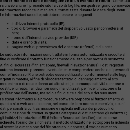
conferimento dei dati e conseguenze di un eventuale rifiuto
- Come tutti
i siti web anche il presente sito fa uso di log file, nei quali vengono conservate
informazioni raccolte in maniera automatizzata durante le visite degli utenti.
Le informazioni raccolte potrebbero essere le seguenti:
indirizzo internet protocollo (IP);
tipo di browser e parametri del dispositivo usato per connettersi al
sito;
nome dell'internet service provider (ISP);
data e orario di visita;
pagina web di provenienza del visitatore (referral) e di uscita.
Le suddette informazioni sono trattate in forma automatizzata e raccolte al
fine di verificare il corretto funzionamento del sito e per motivi di sicurezza.
Ai fini di sicurezza (filtri antispam, firewall, rilevazione virus), i dati registrati
automaticamente possono eventualmente comprendere anche dati personali
come l'indirizzo IP, che potrebbe essere utilizzato, conformemente alle leggi
vigenti in materia, al fine di bloccare tentativi di danneggiamento al sito
medesimo o di recare danno ad altri utenti, o comunque attività dannose o
costituenti reato. Tali dati non sono mai utilizzati per l'identificazione o la
profilazione dell'utente, ma solo a fini di tutela del sito e dei suoi utenti.
I sistemi informatici e le procedure software preposte al funzionamento di
questo sito web acquisiscono, nel corso del loro normale esercizio, alcuni
dati personali la cui trasmissione è implicita nell'uso dei protocolli di
comunicazione di Internet. In questa categoria di dati rientrano gli indirizzi IP,
gli indirizzi in notazione URI (Uniform Resource Identifier) delle risorse
richieste, l'orario della richiesta, il metodo utilizzato nel sottoporre la richiesta
al server, la dimensione del file ottenuto in risposta, il codice numerico