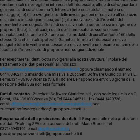
fondamentali e dei legittimi interessi dell’interessato, alfine di salvaguardare
gli interessi di cui al comma 1, lettere a) (interessi tutelati in materia di
riciclaggio), e) (allo svolgimento delle investigazioni difensive o all’esercizio
di un diritto in sedegiudiziaria)ed f) (alla riservatezza dell’identità del
dipendente che segnala illeciti di cui sia venuto a conoscenza in ragione del
proprio ufficio). In tali casi, i diritti dell’interessato possono essere
esercitatianche tramite il Garante con le modalità di cui all’articolo 160 dello
stesso Decreto. In tale ipotesi, il Garante informerà l’interessato di aver
eseguito tutte le verifiche necessarie o di aver svolto un riesamenonché della
facoltà dell’interessato di proporre ricorso giurisdizionale.
Per esercitare tali diritti potrà rivolgersi alla nostra Struttura "Titolare del
trattamento dei dati personali" all'indirizzo
ufficio.privacy@zucchettisofwaregiuridico.it
oppure chiamando il numero
0444. 346211 o inviando una missiva a Zucchetti Software Giuridico srl via E.
Fermi,134 - 36100 Vicenza (VI). Il Titolare Le risponderà entro 30 giorni dalla
ricezione della Sua richiesta formale.
Dati di contatto
- Zucchetti Software Giuridico s.r.l., con sede legale in via E.
Fermi, 134 - 36100 Vicenza (VI); Tel 0444.346211 - fax 0444.1429728;
email:
ufficio.privacy@zucchettisoftwaregiuridico.it
,pec:
zucchettisoftwaregiuridico@gruppozucchetti.it
Responsabile della protezione dei dati
- Il Responsabile della protezione
dei dati ZHolding SPA nella persona del dott. Mario Brocca, tel.
0371/5943191, email:
dpo@zucchetti.it
,
pec:dpogruppozucchetti@gruppozucchetti.it