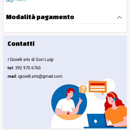
Modalità pagamento
Contatti
I Gioielli srls di Gori Luigi
tel:
392 970 6760
mail:
igioielli.srls@gmail.com