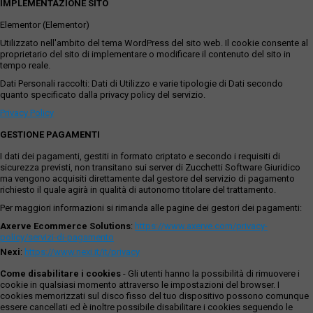
IMPLEMENTAZIONE SITO
Elementor (Elementor)
Utilizzato nell'ambito del tema WordPress del sito web. Il cookie consente al
proprietario del sito di implementare o modificare il contenuto del sito in
tempo reale.
Dati Personali raccolti: Dati di Utilizzo e varie tipologie di Dati secondo
quanto specificato dalla privacy policy del servizio.
Privacy Policy
GESTIONE PAGAMENTI
I dati dei pagamenti, gestiti in formato criptato e secondo i requisiti di
sicurezza previsti, non transitano sui server di Zucchetti Software Giuridico
ma vengono acquisiti direttamente dal gestore del servizio di pagamento
richiesto il quale agirà in qualità di autonomo titolare del trattamento.
Per maggiori informazioni si rimanda alle pagine dei gestori dei pagamenti:
Axerve Ecommerce Solutions
:
https://www.axerve.com/privacy-
policy/servizi-di-pagamento
Nexi
:
https://www.nexi.it/it/privacy
Come disabilitare i cookies
- Gli utenti hanno la possibilità di rimuovere i
cookie in qualsiasi momento attraverso le impostazioni del browser. I
cookies memorizzati sul disco fisso del tuo dispositivo possono comunque
essere cancellati ed è inoltre possibile disabilitare i cookies seguendo le