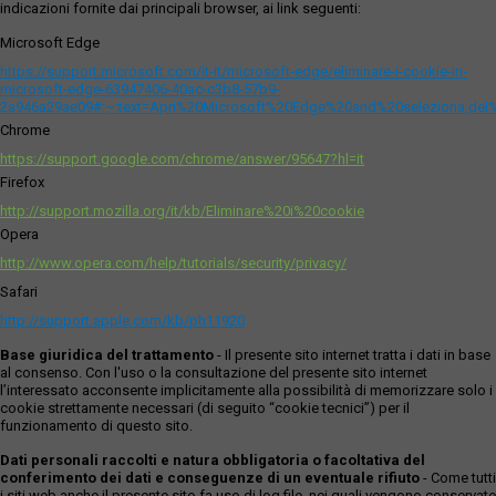
indicazioni fornite dai principali browser, ai link seguenti:
Microsoft Edge
https://support.microsoft.com/it-it/microsoft-edge/eliminare-i-cookie-in-
microsoft-edge-63947406-40ac-c3b8-57b9-
2a946a29ae09#:~:text=Apri%20Microsoft%20Edge%20and%20seleziona,del
Chrome
https://support.google.com/chrome/answer/95647?hl=it
Firefox
http://support.mozilla.org/it/kb/Eliminare%20i%20cookie
Opera
http://www.opera.com/help/tutorials/security/privacy/
Safari
http://support.apple.com/kb/ph11920
Base giuridica del trattamento
- Il presente sito internet tratta i dati in base
al consenso. Con l'uso o la consultazione del presente sito internet
l’interessato acconsente implicitamente alla possibilità di memorizzare solo i
cookie strettamente necessari (di seguito “cookie tecnici”) per il
funzionamento di questo sito.
Dati personali raccolti e natura obbligatoria o facoltativa del
conferimento dei dati e conseguenze di un eventuale rifiuto
- Come tutti
i siti web anche il presente sito fa uso di log file, nei quali vengono conservate