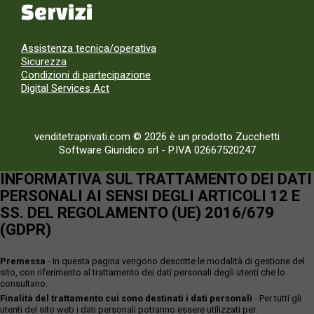
Servizi
Assistenza tecnica/operativa
Sicurezza
Condizioni di partecipazione
Digital Services Act
venditetraprivati.com © 2026 è un prodotto Zucchetti
Software Giuridico srl
-
P.IVA 02667520247
INFORMATIVA SUL TRATTAMENTO DEI DATI
PERSONALI AI SENSI DEGLI ARTICOLI 12 E
SS. DEL REGOLAMENTO (UE) 2016/679
(GDPR)
Premessa
- In questa pagina vengono descritte le modalità di gestione del
sito, con riferimento al trattamento dei dati personali degli utenti che lo
consultano.
Finalità del trattamento cui sono destinati i dati personali
- Per tutti gli
utenti del sito web i dati personali potranno essere utilizzati per: