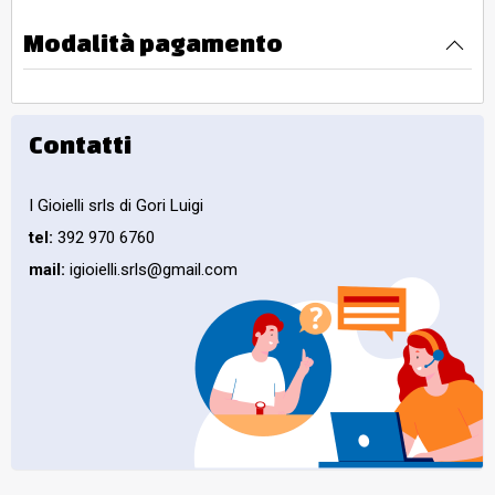
Modalità pagamento
Contatti
I Gioielli srls di Gori Luigi
tel:
392 970 6760
mail:
igioielli.srls@gmail.com