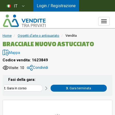
Login / Registrazione
IT
Home
Oggetti d'arte o antiquariato
Vendita
BRACCIALE NUOVO ASTUCCIATO
Mappa
Codice vendita: 1623849
Condividi
Visite: 10
Fasi della gara:
Gara in corso
Gara terminata