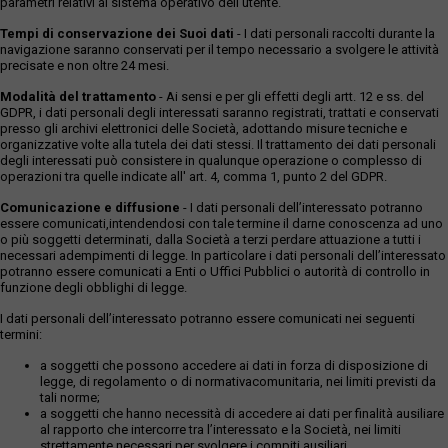
parametri relativi al sistema operativo dell'utente.
Tempi di conservazione dei Suoi dati
- I dati personali raccolti durante la
navigazione saranno conservati per il tempo necessario a svolgere le attività
precisate e non oltre 24 mesi.
Modalità del trattamento
- Ai sensi e per gli effetti degli artt. 12 e ss. del
GDPR, i dati personali degli interessati saranno registrati, trattati e conservati
presso gli archivi elettronici delle Società, adottando misure tecniche e
organizzative volte alla tutela dei dati stessi. Il trattamento dei dati personali
degli interessati può consistere in qualunque operazione o complesso di
operazioni tra quelle indicate all' art. 4, comma 1, punto 2 del GDPR.
Comunicazione e diffusione
- I dati personali dell’interessato potranno
essere comunicati,intendendosi con tale termine il darne conoscenza ad uno
o più soggetti determinati, dalla Società a terzi perdare attuazione a tutti i
necessari adempimenti di legge. In particolare i dati personali dell’interessato
potranno essere comunicati a Enti o Uffici Pubblici o autorità di controllo in
funzione degli obblighi di legge.
I dati personali dell’interessato potranno essere comunicati nei seguenti
termini:
a soggetti che possono accedere ai dati in forza di disposizione di
legge, di regolamento o di normativacomunitaria, nei limiti previsti da
tali norme;
a soggetti che hanno necessità di accedere ai dati per finalità ausiliare
al rapporto che intercorre tra l’interessato e la Società, nei limiti
strettamente necessari per svolgere i compiti ausiliari.