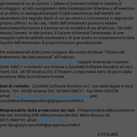
gli interessi di cui al comma 1, lettere a) (interessi tutelati in materia di
riciclaggio), e) (allo svolgimento delle investigazioni difensive o all’esercizio
di un diritto in sedegiudiziaria)ed f) (alla riservatezza dell’identità del
dipendente che segnala illeciti di cui sia venuto a conoscenza in ragione del
proprio ufficio). In tali casi, i diritti dell’interessato possono essere
esercitatianche tramite il Garante con le modalità di cui all’articolo 160 dello
stesso Decreto. In tale ipotesi, il Garante informerà l’interessato di aver
eseguito tutte le verifiche necessarie o di aver svolto un riesamenonché della
facoltà dell’interessato di proporre ricorso giurisdizionale.
Per esercitare tali diritti potrà rivolgersi alla nostra Struttura "Titolare del
trattamento dei dati personali" all'indirizzo
ufficio.privacy@zucchettisofwaregiuridico.it
oppure chiamando il numero
0444. 346211 o inviando una missiva a Zucchetti Software Giuridico srl via E.
Fermi,134 - 36100 Vicenza (VI). Il Titolare Le risponderà entro 30 giorni dalla
ricezione della Sua richiesta formale.
Dati di contatto
- Zucchetti Software Giuridico s.r.l., con sede legale in via E.
Fermi, 134 - 36100 Vicenza (VI); Tel 0444.346211 - fax 0444.1429728;
email:
ufficio.privacy@zucchettisoftwaregiuridico.it
,pec:
zucchettisoftwaregiuridico@gruppozucchetti.it
Responsabile della protezione dei dati
- Il Responsabile della protezione
dei dati ZHolding SPA nella persona del dott. Mario Brocca, tel.
0371/5943191, email:
dpo@zucchetti.it
,
pec:dpogruppozucchetti@gruppozucchetti.it
Il TITOLARE