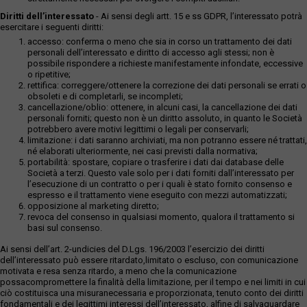
Diritti dell’interessato
- Ai sensi degli artt. 15 e ss GDPR, l’interessato potrà
esercitare i seguenti diritti:
accesso: conferma o meno che sia in corso un trattamento dei dati
personali dell’interessato e diritto di accesso agli stessi; non è
possibile rispondere a richieste manifestamente infondate, eccessive
o ripetitive;
rettifica: correggere/ottenere la correzione dei dati personali se errati o
obsoleti e di completarli, se incompleti;
cancellazione/oblio: ottenere, in alcuni casi, la cancellazione dei dati
personali forniti; questo non è un diritto assoluto, in quanto le Società
potrebbero avere motivi legittimi o legali per conservarli;
limitazione: i dati saranno archiviati, ma non potranno essere né trattati,
né elaborati ulteriormente, nei casi previsti dalla normativa;
portabilità: spostare, copiare o trasferire i dati dai database delle
Società a terzi. Questo vale solo per i dati forniti dall’interessato per
l’esecuzione di un contratto o per i quali è stato fornito consenso e
espresso e il trattamento viene eseguito con mezzi automatizzati;
opposizione al marketing diretto;
revoca del consenso in qualsiasi momento, qualora il trattamento si
basi sul consenso.
Ai sensi dell’art. 2-undicies del D.Lgs. 196/2003 l’esercizio dei diritti
dell’interessato può essere ritardato,limitato o escluso, con comunicazione
motivata e resa senza ritardo, a meno che la comunicazione
possacompromettere la finalità della limitazione, per il tempo e nei limiti in cui
ciò costituisca una misuranecessaria e proporzionata, tenuto conto dei diritti
fondamentali e dei legittimi interessi dell’interessato, alfine di salvaguardare