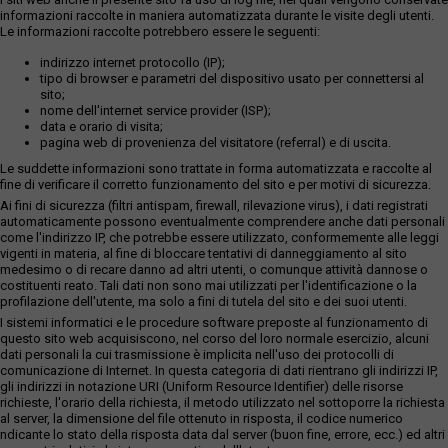
informazioni raccolte in maniera automatizzata durante le visite degli utenti.
Le informazioni raccolte potrebbero essere le seguenti:
indirizzo internet protocollo (IP);
tipo di browser e parametri del dispositivo usato per connettersi al
sito;
nome dell'internet service provider (ISP);
data e orario di visita;
pagina web di provenienza del visitatore (referral) e di uscita.
Le suddette informazioni sono trattate in forma automatizzata e raccolte al
fine di verificare il corretto funzionamento del sito e per motivi di sicurezza.
Ai fini di sicurezza (filtri antispam, firewall, rilevazione virus), i dati registrati
automaticamente possono eventualmente comprendere anche dati personali
come l'indirizzo IP, che potrebbe essere utilizzato, conformemente alle leggi
vigenti in materia, al fine di bloccare tentativi di danneggiamento al sito
medesimo o di recare danno ad altri utenti, o comunque attività dannose o
costituenti reato. Tali dati non sono mai utilizzati per l'identificazione o la
profilazione dell'utente, ma solo a fini di tutela del sito e dei suoi utenti.
I sistemi informatici e le procedure software preposte al funzionamento di
questo sito web acquisiscono, nel corso del loro normale esercizio, alcuni
dati personali la cui trasmissione è implicita nell'uso dei protocolli di
comunicazione di Internet. In questa categoria di dati rientrano gli indirizzi IP,
gli indirizzi in notazione URI (Uniform Resource Identifier) delle risorse
richieste, l'orario della richiesta, il metodo utilizzato nel sottoporre la richiesta
al server, la dimensione del file ottenuto in risposta, il codice numerico
ndicante lo stato della risposta data dal server (buon fine, errore, ecc.) ed altri