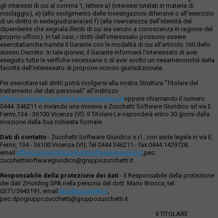
gli interessi di cui al comma 1, lettere a) (interessi tutelati in materia di
riciclaggio), e) (allo svolgimento delle investigazioni difensive o all’esercizio
di un diritto in sedegiudiziaria)ed f) (alla riservatezza dell’identità del
dipendente che segnala illeciti di cui sia venuto a conoscenza in ragione del
proprio ufficio). In tali casi, i diritti dell’interessato possono essere
esercitatianche tramite il Garante con le modalità di cui all’articolo 160 dello
stesso Decreto. In tale ipotesi, il Garante informerà l’interessato di aver
eseguito tutte le verifiche necessarie o di aver svolto un riesamenonché della
facoltà dell’interessato di proporre ricorso giurisdizionale.
Per esercitare tali diritti potrà rivolgersi alla nostra Struttura "Titolare del
trattamento dei dati personali" all'indirizzo
ufficio.privacy@zucchettisofwaregiuridico.it
oppure chiamando il numero
0444. 346211 o inviando una missiva a Zucchetti Software Giuridico srl via E.
Fermi,134 - 36100 Vicenza (VI). Il Titolare Le risponderà entro 30 giorni dalla
ricezione della Sua richiesta formale.
Dati di contatto
- Zucchetti Software Giuridico s.r.l., con sede legale in via E.
Fermi, 134 - 36100 Vicenza (VI); Tel 0444.346211 - fax 0444.1429728;
email:
ufficio.privacy@zucchettisoftwaregiuridico.it
,pec:
zucchettisoftwaregiuridico@gruppozucchetti.it
Responsabile della protezione dei dati
- Il Responsabile della protezione
dei dati ZHolding SPA nella persona del dott. Mario Brocca, tel.
0371/5943191, email:
dpo@zucchetti.it
,
pec:dpogruppozucchetti@gruppozucchetti.it
Il TITOLARE