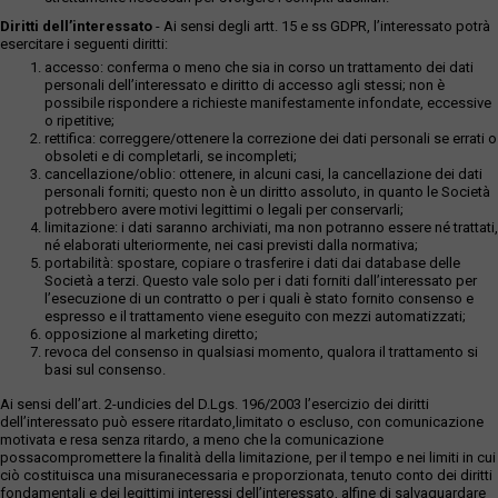
Diritti dell’interessato
- Ai sensi degli artt. 15 e ss GDPR, l’interessato potrà
esercitare i seguenti diritti:
accesso: conferma o meno che sia in corso un trattamento dei dati
personali dell’interessato e diritto di accesso agli stessi; non è
possibile rispondere a richieste manifestamente infondate, eccessive
o ripetitive;
rettifica: correggere/ottenere la correzione dei dati personali se errati o
obsoleti e di completarli, se incompleti;
cancellazione/oblio: ottenere, in alcuni casi, la cancellazione dei dati
personali forniti; questo non è un diritto assoluto, in quanto le Società
potrebbero avere motivi legittimi o legali per conservarli;
limitazione: i dati saranno archiviati, ma non potranno essere né trattati,
né elaborati ulteriormente, nei casi previsti dalla normativa;
portabilità: spostare, copiare o trasferire i dati dai database delle
Società a terzi. Questo vale solo per i dati forniti dall’interessato per
l’esecuzione di un contratto o per i quali è stato fornito consenso e
espresso e il trattamento viene eseguito con mezzi automatizzati;
opposizione al marketing diretto;
revoca del consenso in qualsiasi momento, qualora il trattamento si
basi sul consenso.
Ai sensi dell’art. 2-undicies del D.Lgs. 196/2003 l’esercizio dei diritti
dell’interessato può essere ritardato,limitato o escluso, con comunicazione
motivata e resa senza ritardo, a meno che la comunicazione
possacompromettere la finalità della limitazione, per il tempo e nei limiti in cui
ciò costituisca una misuranecessaria e proporzionata, tenuto conto dei diritti
fondamentali e dei legittimi interessi dell’interessato, alfine di salvaguardare