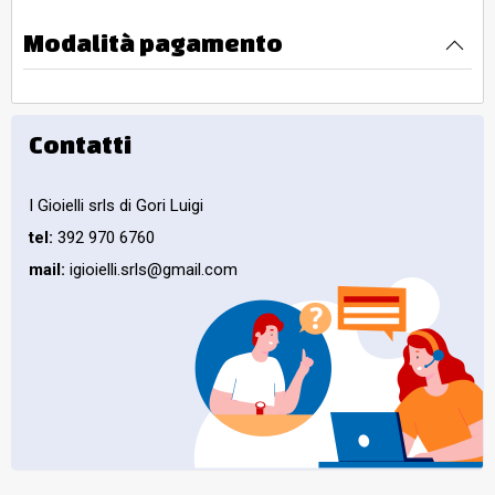
Modalità pagamento
Contatti
I Gioielli srls di Gori Luigi
tel:
392 970 6760
mail:
igioielli.srls@gmail.com