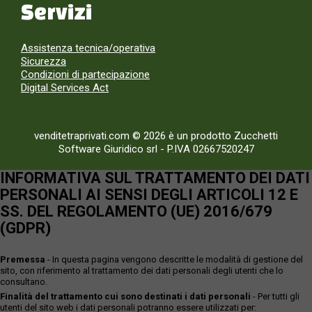
Servizi
Assistenza tecnica/operativa
Sicurezza
Condizioni di partecipazione
Digital Services Act
venditetraprivati.com © 2026 è un prodotto Zucchetti
Software Giuridico srl
-
P.IVA 02667520247
INFORMATIVA SUL TRATTAMENTO DEI DATI
PERSONALI AI SENSI DEGLI ARTICOLI 12 E
SS. DEL REGOLAMENTO (UE) 2016/679
(GDPR)
Premessa
- In questa pagina vengono descritte le modalità di gestione del
sito, con riferimento al trattamento dei dati personali degli utenti che lo
consultano.
Finalità del trattamento cui sono destinati i dati personali
- Per tutti gli
utenti del sito web i dati personali potranno essere utilizzati per: