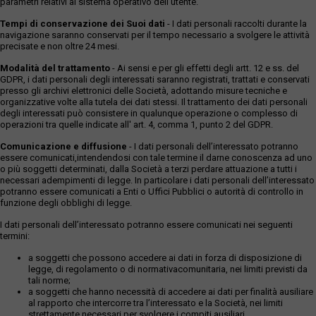
parametri relativi al sistema operativo dell'utente.
Tempi di conservazione dei Suoi dati
- I dati personali raccolti durante la
navigazione saranno conservati per il tempo necessario a svolgere le attività
precisate e non oltre 24 mesi.
Modalità del trattamento
- Ai sensi e per gli effetti degli artt. 12 e ss. del
GDPR, i dati personali degli interessati saranno registrati, trattati e conservati
presso gli archivi elettronici delle Società, adottando misure tecniche e
organizzative volte alla tutela dei dati stessi. Il trattamento dei dati personali
degli interessati può consistere in qualunque operazione o complesso di
operazioni tra quelle indicate all' art. 4, comma 1, punto 2 del GDPR.
Comunicazione e diffusione
- I dati personali dell’interessato potranno
essere comunicati,intendendosi con tale termine il darne conoscenza ad uno
o più soggetti determinati, dalla Società a terzi perdare attuazione a tutti i
necessari adempimenti di legge. In particolare i dati personali dell’interessato
potranno essere comunicati a Enti o Uffici Pubblici o autorità di controllo in
funzione degli obblighi di legge.
I dati personali dell’interessato potranno essere comunicati nei seguenti
termini:
a soggetti che possono accedere ai dati in forza di disposizione di
legge, di regolamento o di normativacomunitaria, nei limiti previsti da
tali norme;
a soggetti che hanno necessità di accedere ai dati per finalità ausiliare
al rapporto che intercorre tra l’interessato e la Società, nei limiti
strettamente necessari per svolgere i compiti ausiliari.