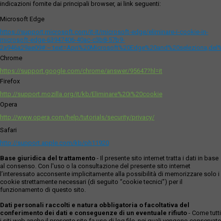
indicazioni fornite dai principali browser, ai link seguenti:
Microsoft Edge
https://support.microsoft.com/it-it/microsoft-edge/eliminare-i-cookie-in-
microsoft-edge-63947406-40ac-c3b8-57b9-
2a946a29ae09#:~:text=Apri%20Microsoft%20Edge%20and%20seleziona,del
Chrome
https://support.google.com/chrome/answer/95647?hl=it
Firefox
http://support.mozilla.org/it/kb/Eliminare%20i%20cookie
Opera
http://www.opera.com/help/tutorials/security/privacy/
Safari
http://support.apple.com/kb/ph11920
Base giuridica del trattamento
- Il presente sito internet tratta i dati in base
al consenso. Con l'uso o la consultazione del presente sito internet
l’interessato acconsente implicitamente alla possibilità di memorizzare solo i
cookie strettamente necessari (di seguito “cookie tecnici”) per il
funzionamento di questo sito.
Dati personali raccolti e natura obbligatoria o facoltativa del
conferimento dei dati e conseguenze di un eventuale rifiuto
- Come tutti
i siti web anche il presente sito fa uso di log file, nei quali vengono conservate