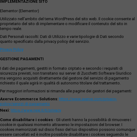
IMPLEMENTAZIONE SITO
Elementor (Elementor)
Utilizzato nell'ambito del tema WordPress del sito web. Il cookie consente al
proprietario del sito di implementare o modificare il contenuto del sito in
tempo reale.
Dati Personali raccolti: Dati di Utilizzo e varie tipologie di Dati secondo
quanto specificato dalla privacy policy del servizio.
Privacy Policy
GESTIONE PAGAMENTI
I dati dei pagamenti, gestiti in formato criptato e secondo i requisiti di
sicurezza previsti, non transitano sui server di Zucchetti Software Giuridico
ma vengono acquisiti direttamente dal gestore del servizio di pagamento
richiesto il quale agirà in qualità di autonomo titolare del trattamento.
Per maggiori informazioni si rimanda alle pagine dei gestori dei pagamenti:
Axerve Ecommerce Solutions
:
https://www.axerve.com/privacy-
policy/servizi-di-pagamento
Nexi
:
https://www.nexi.it/it/privacy
Come disabilitare i cookies
- Gli utenti hanno la possibilità di rimuovere i
cookie in qualsiasi momento attraverso le impostazioni del browser. I
cookies memorizzati sul disco fisso del tuo dispositivo possono comunque
essere cancellati ed è inoltre possibile disabilitare i cookies seguendo le