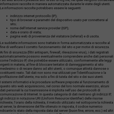
informazioni raccolte in maniera automatizzata durante le visite degli utenti.
Le informazioni raccolte potrebbero essere le seguenti:
indirizzo internet protocollo (IP);
tipo di browser e parametri del dispositivo usato per connettersi al
sito;
nome dell'internet service provider (ISP);
data e orario di visita;
pagina web di provenienza del visitatore (referral) e di uscita.
Le suddette informazioni sono trattate in forma automatizzata e raccolte al
fine di verificare il corretto funzionamento del sito e per motivi di sicurezza.
Ai fini di sicurezza (filtri antispam, firewall, rilevazione virus), i dati registrati
automaticamente possono eventualmente comprendere anche dati personali
come l'indirizzo IP, che potrebbe essere utilizzato, conformemente alle leggi
vigenti in materia, al fine di bloccare tentativi di danneggiamento al sito
medesimo o di recare danno ad altri utenti, o comunque attività dannose o
costituenti reato. Tali dati non sono mai utilizzati per l'identificazione o la
profilazione dell'utente, ma solo a fini di tutela del sito e dei suoi utenti.
I sistemi informatici e le procedure software preposte al funzionamento di
questo sito web acquisiscono, nel corso del loro normale esercizio, alcuni
dati personali la cui trasmissione è implicita nell'uso dei protocolli di
comunicazione di Internet. In questa categoria di dati rientrano gli indirizzi IP,
gli indirizzi in notazione URI (Uniform Resource Identifier) delle risorse
richieste, l'orario della richiesta, il metodo utilizzato nel sottoporre la richiesta
al server, la dimensione del file ottenuto in risposta, il codice numerico
ndicante lo stato della risposta data dal server (buon fine, errore, ecc.) ed altri