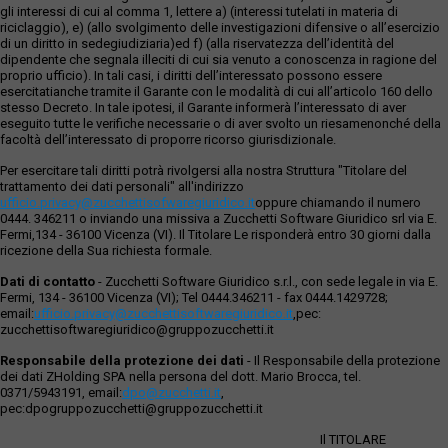
gli interessi di cui al comma 1, lettere a) (interessi tutelati in materia di
riciclaggio), e) (allo svolgimento delle investigazioni difensive o all’esercizio
di un diritto in sedegiudiziaria)ed f) (alla riservatezza dell’identità del
dipendente che segnala illeciti di cui sia venuto a conoscenza in ragione del
proprio ufficio). In tali casi, i diritti dell’interessato possono essere
esercitatianche tramite il Garante con le modalità di cui all’articolo 160 dello
stesso Decreto. In tale ipotesi, il Garante informerà l’interessato di aver
eseguito tutte le verifiche necessarie o di aver svolto un riesamenonché della
facoltà dell’interessato di proporre ricorso giurisdizionale.
Per esercitare tali diritti potrà rivolgersi alla nostra Struttura "Titolare del
trattamento dei dati personali" all'indirizzo
ufficio.privacy@zucchettisofwaregiuridico.it
oppure chiamando il numero
0444. 346211 o inviando una missiva a Zucchetti Software Giuridico srl via E.
Fermi,134 - 36100 Vicenza (VI). Il Titolare Le risponderà entro 30 giorni dalla
ricezione della Sua richiesta formale.
Dati di contatto
- Zucchetti Software Giuridico s.r.l., con sede legale in via E.
Fermi, 134 - 36100 Vicenza (VI); Tel 0444.346211 - fax 0444.1429728;
email:
ufficio.privacy@zucchettisoftwaregiuridico.it
,pec:
zucchettisoftwaregiuridico@gruppozucchetti.it
Responsabile della protezione dei dati
- Il Responsabile della protezione
dei dati ZHolding SPA nella persona del dott. Mario Brocca, tel.
0371/5943191, email:
dpo@zucchetti.it
,
pec:dpogruppozucchetti@gruppozucchetti.it
Il TITOLARE