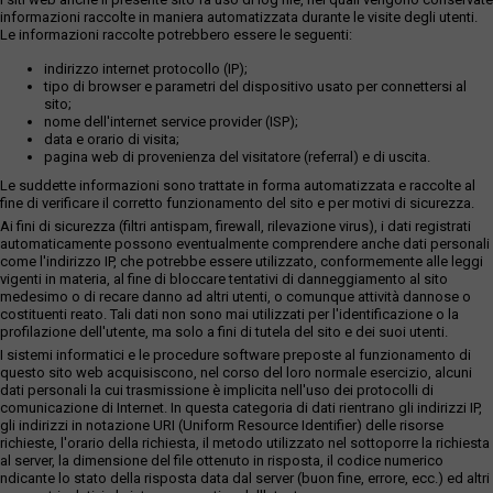
informazioni raccolte in maniera automatizzata durante le visite degli utenti.
Le informazioni raccolte potrebbero essere le seguenti:
indirizzo internet protocollo (IP);
tipo di browser e parametri del dispositivo usato per connettersi al
sito;
nome dell'internet service provider (ISP);
data e orario di visita;
pagina web di provenienza del visitatore (referral) e di uscita.
Le suddette informazioni sono trattate in forma automatizzata e raccolte al
fine di verificare il corretto funzionamento del sito e per motivi di sicurezza.
Ai fini di sicurezza (filtri antispam, firewall, rilevazione virus), i dati registrati
automaticamente possono eventualmente comprendere anche dati personali
come l'indirizzo IP, che potrebbe essere utilizzato, conformemente alle leggi
vigenti in materia, al fine di bloccare tentativi di danneggiamento al sito
medesimo o di recare danno ad altri utenti, o comunque attività dannose o
costituenti reato. Tali dati non sono mai utilizzati per l'identificazione o la
profilazione dell'utente, ma solo a fini di tutela del sito e dei suoi utenti.
I sistemi informatici e le procedure software preposte al funzionamento di
questo sito web acquisiscono, nel corso del loro normale esercizio, alcuni
dati personali la cui trasmissione è implicita nell'uso dei protocolli di
comunicazione di Internet. In questa categoria di dati rientrano gli indirizzi IP,
gli indirizzi in notazione URI (Uniform Resource Identifier) delle risorse
richieste, l'orario della richiesta, il metodo utilizzato nel sottoporre la richiesta
al server, la dimensione del file ottenuto in risposta, il codice numerico
ndicante lo stato della risposta data dal server (buon fine, errore, ecc.) ed altri