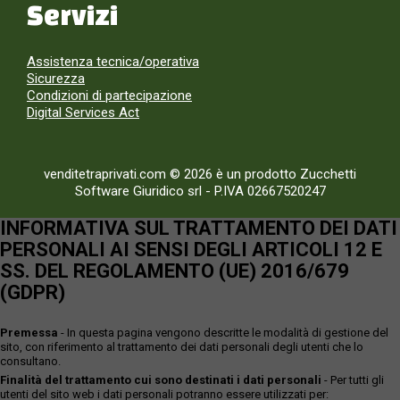
Servizi
Assistenza tecnica/operativa
Sicurezza
Condizioni di partecipazione
Digital Services Act
venditetraprivati.com © 2026 è un prodotto Zucchetti
Software Giuridico srl
-
P.IVA 02667520247
INFORMATIVA SUL TRATTAMENTO DEI DATI
PERSONALI AI SENSI DEGLI ARTICOLI 12 E
SS. DEL REGOLAMENTO (UE) 2016/679
(GDPR)
Premessa
- In questa pagina vengono descritte le modalità di gestione del
sito, con riferimento al trattamento dei dati personali degli utenti che lo
consultano.
Finalità del trattamento cui sono destinati i dati personali
- Per tutti gli
utenti del sito web i dati personali potranno essere utilizzati per: