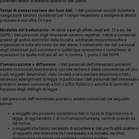
parametri relativi al sistema operativo dell'utente.
Tempi di conservazione dei Suoi dati
- I dati personali raccolti durante la
navigazione saranno conservati per il tempo necessario a svolgere le attività
precisate e non oltre 24 mesi.
Modalità del trattamento
- Ai sensi e per gli effetti degli artt. 12 e ss. del
GDPR, i dati personali degli interessati saranno registrati, trattati e conservati
presso gli archivi elettronici delle Società, adottando misure tecniche e
organizzative volte alla tutela dei dati stessi. Il trattamento dei dati personali
degli interessati può consistere in qualunque operazione o complesso di
operazioni tra quelle indicate all' art. 4, comma 1, punto 2 del GDPR.
Comunicazione e diffusione
- I dati personali dell’interessato potranno
essere comunicati,intendendosi con tale termine il darne conoscenza ad uno
o più soggetti determinati, dalla Società a terzi perdare attuazione a tutti i
necessari adempimenti di legge. In particolare i dati personali dell’interessato
potranno essere comunicati a Enti o Uffici Pubblici o autorità di controllo in
funzione degli obblighi di legge.
I dati personali dell’interessato potranno essere comunicati nei seguenti
termini:
a soggetti che possono accedere ai dati in forza di disposizione di
legge, di regolamento o di normativacomunitaria, nei limiti previsti da
tali norme;
a soggetti che hanno necessità di accedere ai dati per finalità ausiliare
al rapporto che intercorre tra l’interessato e la Società, nei limiti
strettamente necessari per svolgere i compiti ausiliari.