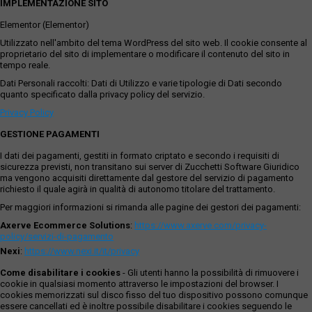
IMPLEMENTAZIONE SITO
Elementor (Elementor)
Utilizzato nell'ambito del tema WordPress del sito web. Il cookie consente al
proprietario del sito di implementare o modificare il contenuto del sito in
tempo reale.
Dati Personali raccolti: Dati di Utilizzo e varie tipologie di Dati secondo
quanto specificato dalla privacy policy del servizio.
Privacy Policy
GESTIONE PAGAMENTI
I dati dei pagamenti, gestiti in formato criptato e secondo i requisiti di
sicurezza previsti, non transitano sui server di Zucchetti Software Giuridico
ma vengono acquisiti direttamente dal gestore del servizio di pagamento
richiesto il quale agirà in qualità di autonomo titolare del trattamento.
Per maggiori informazioni si rimanda alle pagine dei gestori dei pagamenti:
Axerve Ecommerce Solutions
:
https://www.axerve.com/privacy-
policy/servizi-di-pagamento
Nexi
:
https://www.nexi.it/it/privacy
Come disabilitare i cookies
- Gli utenti hanno la possibilità di rimuovere i
cookie in qualsiasi momento attraverso le impostazioni del browser. I
cookies memorizzati sul disco fisso del tuo dispositivo possono comunque
essere cancellati ed è inoltre possibile disabilitare i cookies seguendo le