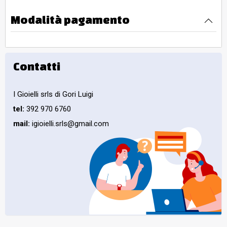
Modalità pagamento
Contatti
I Gioielli srls di Gori Luigi
tel:
392 970 6760
mail:
igioielli.srls@gmail.com