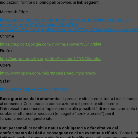
indicazioni fornite dai principali browser, ai link seguenti:
Microsoft Edge
https://support.microsoft.com/it-it/microsoft-edge/eliminare-i-cookie-in-
microsoft-edge-63947406-40ac-c3b8-57b9-
2a946a29ae09#:~:text=Apri%20Microsoft%20Edge%20and%20seleziona,del
Chrome
https://support.google.com/chrome/answer/95647?hl=it
Firefox
http://support.mozilla.org/it/kb/Eliminare%20i%20cookie
Opera
http://www.opera.com/help/tutorials/security/privacy/
Safari
http://support.apple.com/kb/ph11920
Base giuridica del trattamento
- Il presente sito internet tratta i dati in base
al consenso. Con l'uso o la consultazione del presente sito internet
l’interessato acconsente implicitamente alla possibilità di memorizzare solo i
cookie strettamente necessari (di seguito “cookie tecnici”) per il
funzionamento di questo sito.
Dati personali raccolti e natura obbligatoria o facoltativa del
conferimento dei dati e conseguenze di un eventuale rifiuto
- Come tutti
i siti web anche il presente sito fa uso di log file, nei quali vengono conservate