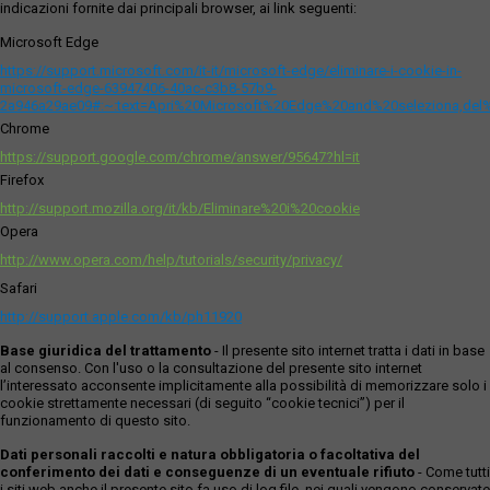
indicazioni fornite dai principali browser, ai link seguenti:
Microsoft Edge
https://support.microsoft.com/it-it/microsoft-edge/eliminare-i-cookie-in-
microsoft-edge-63947406-40ac-c3b8-57b9-
2a946a29ae09#:~:text=Apri%20Microsoft%20Edge%20and%20seleziona,del
Chrome
https://support.google.com/chrome/answer/95647?hl=it
Firefox
http://support.mozilla.org/it/kb/Eliminare%20i%20cookie
Opera
http://www.opera.com/help/tutorials/security/privacy/
Safari
http://support.apple.com/kb/ph11920
Base giuridica del trattamento
- Il presente sito internet tratta i dati in base
al consenso. Con l'uso o la consultazione del presente sito internet
l’interessato acconsente implicitamente alla possibilità di memorizzare solo i
cookie strettamente necessari (di seguito “cookie tecnici”) per il
funzionamento di questo sito.
Dati personali raccolti e natura obbligatoria o facoltativa del
conferimento dei dati e conseguenze di un eventuale rifiuto
- Come tutti
i siti web anche il presente sito fa uso di log file, nei quali vengono conservate