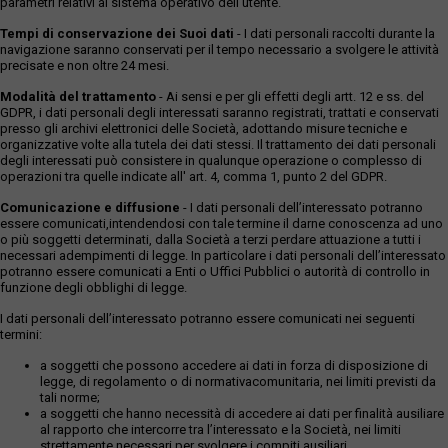
parametri relativi al sistema operativo dell'utente.
Tempi di conservazione dei Suoi dati
- I dati personali raccolti durante la
navigazione saranno conservati per il tempo necessario a svolgere le attività
precisate e non oltre 24 mesi.
Modalità del trattamento
- Ai sensi e per gli effetti degli artt. 12 e ss. del
GDPR, i dati personali degli interessati saranno registrati, trattati e conservati
presso gli archivi elettronici delle Società, adottando misure tecniche e
organizzative volte alla tutela dei dati stessi. Il trattamento dei dati personali
degli interessati può consistere in qualunque operazione o complesso di
operazioni tra quelle indicate all' art. 4, comma 1, punto 2 del GDPR.
Comunicazione e diffusione
- I dati personali dell’interessato potranno
essere comunicati,intendendosi con tale termine il darne conoscenza ad uno
o più soggetti determinati, dalla Società a terzi perdare attuazione a tutti i
necessari adempimenti di legge. In particolare i dati personali dell’interessato
potranno essere comunicati a Enti o Uffici Pubblici o autorità di controllo in
funzione degli obblighi di legge.
I dati personali dell’interessato potranno essere comunicati nei seguenti
termini:
a soggetti che possono accedere ai dati in forza di disposizione di
legge, di regolamento o di normativacomunitaria, nei limiti previsti da
tali norme;
a soggetti che hanno necessità di accedere ai dati per finalità ausiliare
al rapporto che intercorre tra l’interessato e la Società, nei limiti
strettamente necessari per svolgere i compiti ausiliari.