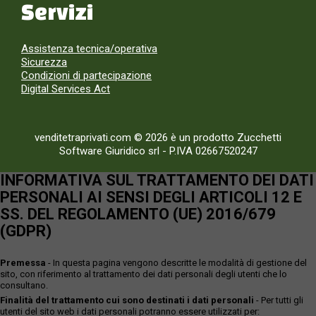
Servizi
Assistenza tecnica/operativa
Sicurezza
Condizioni di partecipazione
Digital Services Act
venditetraprivati.com © 2026 è un prodotto Zucchetti
Software Giuridico srl
-
P.IVA 02667520247
INFORMATIVA SUL TRATTAMENTO DEI DATI
PERSONALI AI SENSI DEGLI ARTICOLI 12 E
SS. DEL REGOLAMENTO (UE) 2016/679
(GDPR)
Premessa
- In questa pagina vengono descritte le modalità di gestione del
sito, con riferimento al trattamento dei dati personali degli utenti che lo
consultano.
Finalità del trattamento cui sono destinati i dati personali
- Per tutti gli
utenti del sito web i dati personali potranno essere utilizzati per: