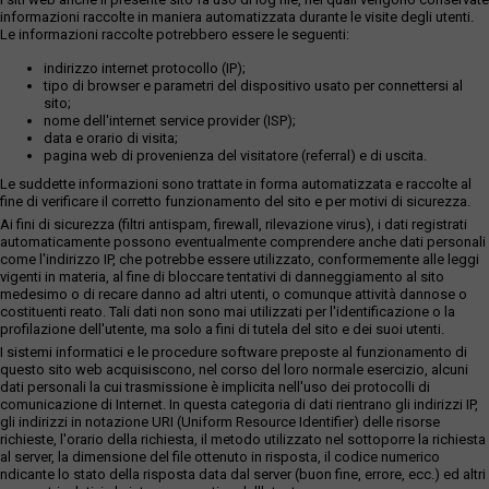
informazioni raccolte in maniera automatizzata durante le visite degli utenti.
Le informazioni raccolte potrebbero essere le seguenti:
indirizzo internet protocollo (IP);
tipo di browser e parametri del dispositivo usato per connettersi al
sito;
nome dell'internet service provider (ISP);
data e orario di visita;
pagina web di provenienza del visitatore (referral) e di uscita.
Le suddette informazioni sono trattate in forma automatizzata e raccolte al
fine di verificare il corretto funzionamento del sito e per motivi di sicurezza.
Ai fini di sicurezza (filtri antispam, firewall, rilevazione virus), i dati registrati
automaticamente possono eventualmente comprendere anche dati personali
come l'indirizzo IP, che potrebbe essere utilizzato, conformemente alle leggi
vigenti in materia, al fine di bloccare tentativi di danneggiamento al sito
medesimo o di recare danno ad altri utenti, o comunque attività dannose o
costituenti reato. Tali dati non sono mai utilizzati per l'identificazione o la
profilazione dell'utente, ma solo a fini di tutela del sito e dei suoi utenti.
I sistemi informatici e le procedure software preposte al funzionamento di
questo sito web acquisiscono, nel corso del loro normale esercizio, alcuni
dati personali la cui trasmissione è implicita nell'uso dei protocolli di
comunicazione di Internet. In questa categoria di dati rientrano gli indirizzi IP,
gli indirizzi in notazione URI (Uniform Resource Identifier) delle risorse
richieste, l'orario della richiesta, il metodo utilizzato nel sottoporre la richiesta
al server, la dimensione del file ottenuto in risposta, il codice numerico
ndicante lo stato della risposta data dal server (buon fine, errore, ecc.) ed altri