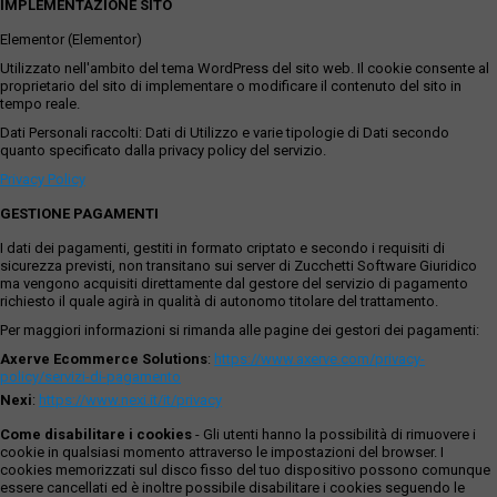
IMPLEMENTAZIONE SITO
Elementor (Elementor)
Utilizzato nell'ambito del tema WordPress del sito web. Il cookie consente al
proprietario del sito di implementare o modificare il contenuto del sito in
tempo reale.
Dati Personali raccolti: Dati di Utilizzo e varie tipologie di Dati secondo
quanto specificato dalla privacy policy del servizio.
Privacy Policy
GESTIONE PAGAMENTI
I dati dei pagamenti, gestiti in formato criptato e secondo i requisiti di
sicurezza previsti, non transitano sui server di Zucchetti Software Giuridico
ma vengono acquisiti direttamente dal gestore del servizio di pagamento
richiesto il quale agirà in qualità di autonomo titolare del trattamento.
Per maggiori informazioni si rimanda alle pagine dei gestori dei pagamenti:
Axerve Ecommerce Solutions
:
https://www.axerve.com/privacy-
policy/servizi-di-pagamento
Nexi
:
https://www.nexi.it/it/privacy
Come disabilitare i cookies
- Gli utenti hanno la possibilità di rimuovere i
cookie in qualsiasi momento attraverso le impostazioni del browser. I
cookies memorizzati sul disco fisso del tuo dispositivo possono comunque
essere cancellati ed è inoltre possibile disabilitare i cookies seguendo le