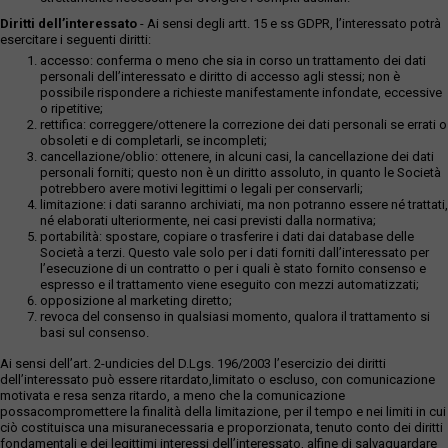
Diritti dell’interessato
- Ai sensi degli artt. 15 e ss GDPR, l’interessato potrà
esercitare i seguenti diritti:
accesso: conferma o meno che sia in corso un trattamento dei dati
personali dell’interessato e diritto di accesso agli stessi; non è
possibile rispondere a richieste manifestamente infondate, eccessive
o ripetitive;
rettifica: correggere/ottenere la correzione dei dati personali se errati o
obsoleti e di completarli, se incompleti;
cancellazione/oblio: ottenere, in alcuni casi, la cancellazione dei dati
personali forniti; questo non è un diritto assoluto, in quanto le Società
potrebbero avere motivi legittimi o legali per conservarli;
limitazione: i dati saranno archiviati, ma non potranno essere né trattati,
né elaborati ulteriormente, nei casi previsti dalla normativa;
portabilità: spostare, copiare o trasferire i dati dai database delle
Società a terzi. Questo vale solo per i dati forniti dall’interessato per
l’esecuzione di un contratto o per i quali è stato fornito consenso e
espresso e il trattamento viene eseguito con mezzi automatizzati;
opposizione al marketing diretto;
revoca del consenso in qualsiasi momento, qualora il trattamento si
basi sul consenso.
Ai sensi dell’art. 2-undicies del D.Lgs. 196/2003 l’esercizio dei diritti
dell’interessato può essere ritardato,limitato o escluso, con comunicazione
motivata e resa senza ritardo, a meno che la comunicazione
possacompromettere la finalità della limitazione, per il tempo e nei limiti in cui
ciò costituisca una misuranecessaria e proporzionata, tenuto conto dei diritti
fondamentali e dei legittimi interessi dell’interessato, alfine di salvaguardare