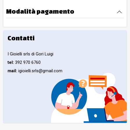
Modalità pagamento
Contatti
I Gioielli srls di Gori Luigi
tel:
392 970 6760
mail:
igioielli.srls@gmail.com