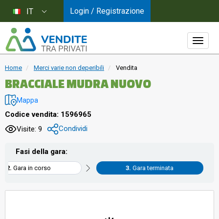
Login / Registrazione
IT
Home
Merci varie non deperibili
Vendita
BRACCIALE MUDRA NUOVO
Mappa
Codice vendita: 1596965
Condividi
Visite: 9
Fasi della gara:
Gara in corso
Gara terminata