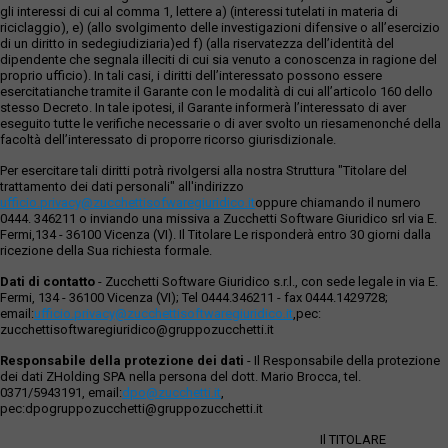
gli interessi di cui al comma 1, lettere a) (interessi tutelati in materia di
riciclaggio), e) (allo svolgimento delle investigazioni difensive o all’esercizio
di un diritto in sedegiudiziaria)ed f) (alla riservatezza dell’identità del
dipendente che segnala illeciti di cui sia venuto a conoscenza in ragione del
proprio ufficio). In tali casi, i diritti dell’interessato possono essere
esercitatianche tramite il Garante con le modalità di cui all’articolo 160 dello
stesso Decreto. In tale ipotesi, il Garante informerà l’interessato di aver
eseguito tutte le verifiche necessarie o di aver svolto un riesamenonché della
facoltà dell’interessato di proporre ricorso giurisdizionale.
Per esercitare tali diritti potrà rivolgersi alla nostra Struttura "Titolare del
trattamento dei dati personali" all'indirizzo
ufficio.privacy@zucchettisofwaregiuridico.it
oppure chiamando il numero
0444. 346211 o inviando una missiva a Zucchetti Software Giuridico srl via E.
Fermi,134 - 36100 Vicenza (VI). Il Titolare Le risponderà entro 30 giorni dalla
ricezione della Sua richiesta formale.
Dati di contatto
- Zucchetti Software Giuridico s.r.l., con sede legale in via E.
Fermi, 134 - 36100 Vicenza (VI); Tel 0444.346211 - fax 0444.1429728;
email:
ufficio.privacy@zucchettisoftwaregiuridico.it
,pec:
zucchettisoftwaregiuridico@gruppozucchetti.it
Responsabile della protezione dei dati
- Il Responsabile della protezione
dei dati ZHolding SPA nella persona del dott. Mario Brocca, tel.
0371/5943191, email:
dpo@zucchetti.it
,
pec:dpogruppozucchetti@gruppozucchetti.it
Il TITOLARE