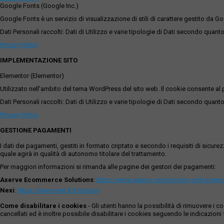
Google Fonts (Google Inc.)
Google Fonts è un servizio di visualizzazione di stili di carattere gestito da Go
Dati Personali raccolti: Dati di Utilizzo e varie tipologie di Dati secondo quanto
Privacy Policy
IMPLEMENTAZIONE SITO
Elementor (Elementor)
Utilizzato nell'ambito del tema WordPress del sito web. Il cookie consente al p
Dati Personali raccolti: Dati di Utilizzo e varie tipologie di Dati secondo quanto
Privacy Policy
GESTIONE PAGAMENTI
I dati dei pagamenti, gestiti in formato criptato e secondo i requisiti di sicur
quale agirà in qualità di autonomo titolare del trattamento.
Per maggiori informazioni si rimanda alle pagine dei gestori dei pagamenti:
Axerve Ecommerce Solutions
:
https://www.axerve.com/privacy-policy/ser
Nexi
:
https://www.nexi.it/it/privacy
Come disabilitare i cookies
- Gli utenti hanno la possibilità di rimuovere 
cancellati ed è inoltre possibile disabilitare i cookies seguendo le indicazioni f