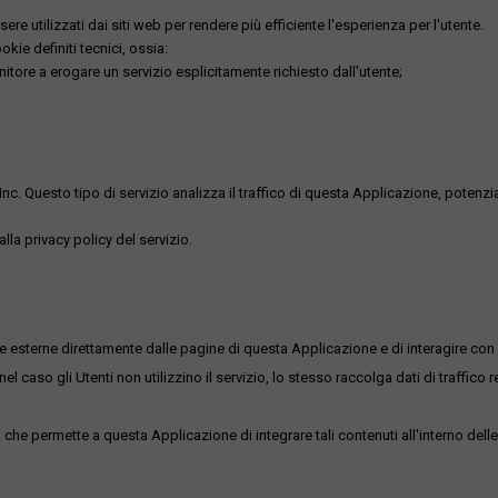
re utilizzati dai siti web per rendere più efficiente l'esperienza per l'utente.
kie definiti tecnici, ossia:
nitore a erogare un servizio esplicitamente richiesto dall'utente;
uesto tipo di servizio analizza il traffico di questa Applicazione, potenzialmen
lla privacy policy del servizio.
me esterne direttamente dalle pagine di questa Applicazione e di interagire con 
l caso gli Utenti non utilizzino il servizio, lo stesso raccolga dati di traffico rel
he permette a questa Applicazione di integrare tali contenuti all'interno delle