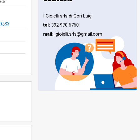
ata
I Gioielli srls di Gori Luigi
10,33
tel:
392 970 6760
mail:
igioielli.srls@gmail.com