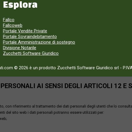
Esplora
Fallco
Fallcoweb
Portale Vendite Private
Portale Sovraindebitamento
Portale Amministrazione di sostegno
Divisione Notarile
Zucchetti Software Giuridico
ati.com © 2026 è un prodotto Zucchetti Software Giuridico srl
-
P.IV
ERSONALI AI SENSI DEGLI ARTICOLI 12 E 
o, con riferimento al trattamento dei dati personali degli utenti che lo consult
utenti del sito web i dati personali potranno essere utilizzati per:
 web;