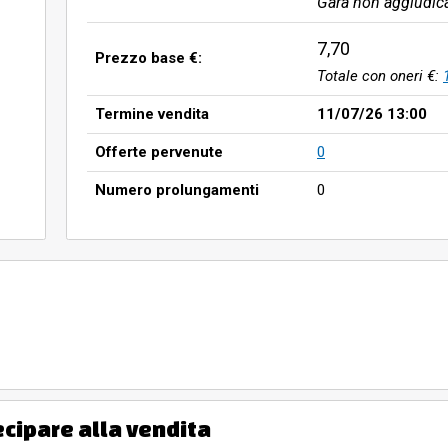
Gara non aggiudic
7,70
Prezzo base €:
Totale con oneri €:
Termine vendita
11/07/26 13:00
Offerte pervenute
0
Numero prolungamenti
0
ecipare alla vendita