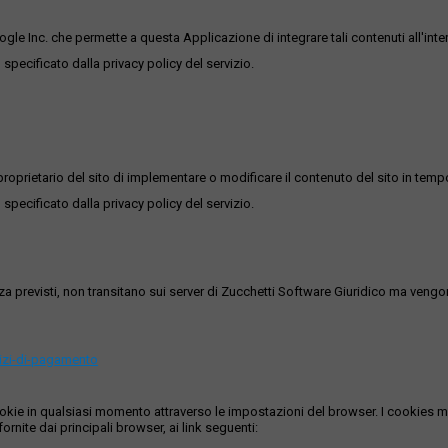
ogle Inc. che permette a questa Applicazione di integrare tali contenuti all'inte
 specificato dalla privacy policy del servizio.
roprietario del sito di implementare o modificare il contenuto del sito in tempo
 specificato dalla privacy policy del servizio.
ezza previsti, non transitano sui server di Zucchetti Software Giuridico ma veng
vizi-di-pagamento
i cookie in qualsiasi momento attraverso le impostazioni del browser. I cooki
ornite dai principali browser, ai link seguenti: