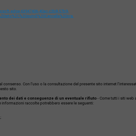
icrosoft-edge-63947406-40ac-c3b8-57b9-
%20sito%2C%20quindi%20Cancella%20ora.
ase al consenso. Con l'uso o la consultazione del presente sito internet l’inter
esto sito.
mento dei dati e conseguenze di un eventuale rifiuto
- Come tutti i siti web
Le informazioni raccolte potrebbero essere le seguenti:
;