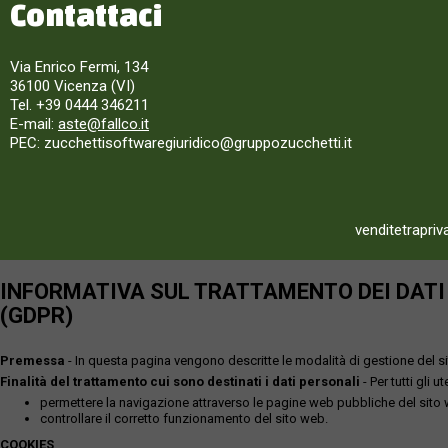
Contattaci
Via Enrico Fermi, 134
36100 Vicenza (VI)
Tel. +39 0444 346211
E-mail:
aste@fallco.it
PEC: zucchettisoftwaregiuridico@gruppozucchetti.it
venditetrapriv
INFORMATIVA SUL TRATTAMENTO DEI DATI P
(GDPR)
Premessa
- In questa pagina vengono descritte le modalità di gestione del sit
Finalità del trattamento cui sono destinati i dati personali
- Per tutti gli 
permettere la navigazione attraverso le pagine web pubbliche del sito
controllare il corretto funzionamento del sito web.
COOKIES