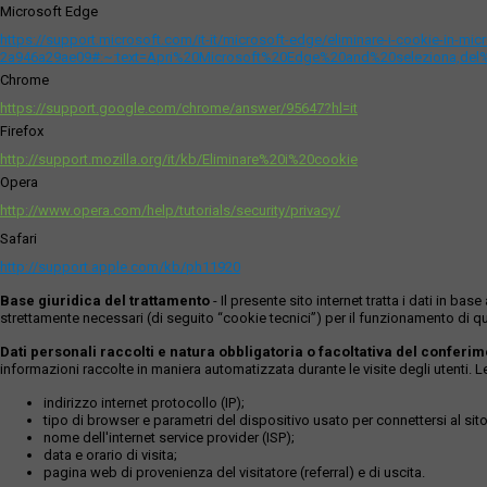
Microsoft Edge
https://support.microsoft.com/it-it/microsoft-edge/eliminare-i-cookie-in-m
2a946a29ae09#:~:text=Apri%20Microsoft%20Edge%20and%20seleziona,del
Chrome
https://support.google.com/chrome/answer/95647?hl=it
Firefox
http://support.mozilla.org/it/kb/Eliminare%20i%20cookie
Opera
http://www.opera.com/help/tutorials/security/privacy/
Safari
http://support.apple.com/kb/ph11920
Base giuridica del trattamento
- Il presente sito internet tratta i dati in b
strettamente necessari (di seguito “cookie tecnici”) per il funzionamento di qu
Dati personali raccolti e natura obbligatoria o facoltativa del conferi
informazioni raccolte in maniera automatizzata durante le visite degli utenti. 
indirizzo internet protocollo (IP);
tipo di browser e parametri del dispositivo usato per connettersi al sito
nome dell'internet service provider (ISP);
data e orario di visita;
pagina web di provenienza del visitatore (referral) e di uscita.