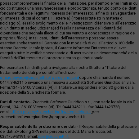
possacompromettere la finalità della limitazione, per il tempo e nei limiti in cui
ciò costituisca una misuranecessaria e proporzionata, tenuto conto dei diritti
fondamentali e dei legittimi interessi dell’interessato, alfine di salvaguardare
gli interessi di cui al comma 1, lettere a) (interessi tutelati in materia di
riciclaggio), e) (allo svolgimento delle investigazioni difensive o all’esercizio
di un diritto in sedegiudiziaria)ed f) (alla riservatezza dell’identità del
dipendente che segnala illeciti di cui sia venuto a conoscenza in ragione del
proprio ufficio). In tali casi, i diritti dell’interessato possono essere
esercitatianche tramite il Garante con le modalità di cui all’articolo 160 dello
stesso Decreto. In tale ipotesi, il Garante informerà l’interessato di aver
eseguito tutte le verifiche necessarie o di aver svolto un riesamenonché della
facoltà dell’interessato di proporre ricorso giurisdizionale.
Per esercitare tali diritti potrà rivolgersi alla nostra Struttura "Titolare del
trattamento dei dati personali" all'indirizzo
ufficio.privacy@zucchettisofwaregiuridico.it
oppure chiamando il numero
0444. 346211 o inviando una missiva a Zucchetti Software Giuridico srl via E.
Fermi,134 - 36100 Vicenza (VI). Il Titolare Le risponderà entro 30 giorni dalla
ricezione della Sua richiesta formale.
Dati di contatto
- Zucchetti Software Giuridico s.r.l., con sede legale in via E.
Fermi, 134 - 36100 Vicenza (VI); Tel 0444.346211 - fax 0444.1429728;
email:
ufficio.privacy@zucchettisoftwaregiuridico.it
,pec:
zucchettisoftwaregiuridico@gruppozucchetti.it
Responsabile della protezione dei dati
- Il Responsabile della protezione
dei dati ZHolding SPA nella persona del dott. Mario Brocca, tel.
0371/5943191, email:
dpo@zucchetti.it
,