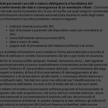
Dati personali raccolti e natura obbligatoria o facoltativa del
conferimento dei dati e conseguenze di un eventuale rifiuto
- Come tutti
i siti web anche il presente sito fa uso di log file, nei quali vengono conservate
informazioni raccolte in maniera automatizzata durante le visite degli utenti.
Le informazioni raccolte potrebbero essere le seguenti:
indirizzo internet protocollo (IP);
tipo di browser e parametri del dispositivo usato per connettersi al
sito;
nome dell'internet service provider (ISP);
data e orario di visita;
pagina web di provenienza del visitatore (referral) e di uscita.
Le suddette informazioni sono trattate in forma automatizzata e raccolte al
fine di verificare il corretto funzionamento del sito e per motivi di sicurezza.
Ai fini di sicurezza (filtri antispam, firewall, rilevazione virus), i dati registrati
automaticamente possono eventualmente comprendere anche dati personali
come l'indirizzo IP, che potrebbe essere utilizzato, conformemente alle leggi
vigenti in materia, al fine di bloccare tentativi di danneggiamento al sito
medesimo o di recare danno ad altri utenti, o comunque attività dannose o
costituenti reato. Tali dati non sono mai utilizzati per l'identificazione o la
profilazione dell'utente, ma solo a fini di tutela del sito e dei suoi utenti.
I sistemi informatici e le procedure software preposte al funzionamento di
questo sito web acquisiscono, nel corso del loro normale esercizio, alcuni
dati personali la cui trasmissione è implicita nell'uso dei protocolli di
comunicazione di Internet. In questa categoria di dati rientrano gli indirizzi IP,
gli indirizzi in notazione URI (Uniform Resource Identifier) delle risorse