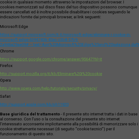
cookie in qualsiasi momento attraverso le impostazioni del browser. I
cookies memorizzati sul disco fisso del tuo dispositivo possono comunque
essere cancellati ed è inoltre possibile disabilitare i cookies seguendo le
indicazioni fornite dai principali browser, ai link seguenti:
Microsoft Edge
https://support.microsoft.com/it-it/microsoft-edge/eliminare-i-cookie-in-
microsoft-edge-63947406-40ac-c3b8-57b9-
2a946a29ae09#:~:text=Apri%20Microsoft%20Edge%20and%20seleziona,del
Chrome
https://support.google.com/chrome/answer/95647?hl=it
Firefox
http://support.mozilla.org/it/kb/Eliminare%20i%20cookie
Opera
http://www.opera.com/help/tutorials/security/privacy/
Safari
http://support.apple.com/kb/ph11920
Base giuridica del trattamento
- Il presente sito internet tratta i dati in base
al consenso. Con l'uso o la consultazione del presente sito internet
l’interessato acconsente implicitamente alla possibilità di memorizzare solo i
cookie strettamente necessari (di seguito “cookie tecnici”) per il
funzionamento di questo sito.