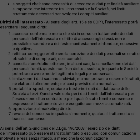
a soggetti che hanno necessità di accedere ai dati per finalità ausiliare
al rapporto che intercorre tra l’interessato e la Società, nei limiti
strettamente necessari per svolgere i compiti ausiliari.
Diritti dell’interessato
- Ai sensi degli artt. 15 e ss GDPR, l’interessato potrà
esercitare i seguenti diritti:
accesso: conferma o meno che sia in corso un trattamento dei dati
personali dell’interessato e diritto di accesso agli stessi; non è
possibile rispondere a richieste manifestamente infondate, eccessive
o ripetitive;
rettifica: correggere/ottenere la correzione dei dati personali se errati o
obsoleti e di completarli, se incompleti;
cancellazione/oblio: ottenere, in alcuni casi, la cancellazione dei dati
personali forniti; questo non è un diritto assoluto, in quanto le Società
potrebbero avere motivi legittimi o legali per conservarli;
limitazione: i dati saranno archiviati, ma non potranno essere né trattati,
né elaborati ulteriormente, nei casi previsti dalla normativa;
portabilità: spostare, copiare o trasferire i dati dai database delle
Società a terzi. Questo vale solo per i dati forniti dall’interessato per
l’esecuzione di un contratto o per i quali è stato fornito consenso e
espresso e il trattamento viene eseguito con mezzi automatizzati;
opposizione al marketing diretto;
revoca del consenso in qualsiasi momento, qualora il trattamento si
basi sul consenso.
Ai sensi dell’art. 2-undicies del D.Lgs. 196/2003 l’esercizio dei diritti
dell’interessato può essere ritardato,limitato o escluso, con comunicazione
motivata e resa senza ritardo, a meno che la comunicazione