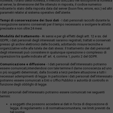
richieste, l'orario della richiesta, il metodo utilizzato nel sottoporre la richiesta
al server, la dimensione del file ottenuto in risposta, il codice numerico
ndicante lo stato della risposta data dal server (buon fine, errore, ecc.) ed altri
parametri relativi al sistema operativo dell'utente.
Tempi di conservazione dei Suoi dati
- I dati personali raccolti durante la
navigazione saranno conservati per il tempo necessario a svolgere le attività
precisate e non oltre 24 mesi.
Modalità del trattamento
- Ai sensi e per gli effetti degli artt. 12 e ss. del
GDPR, i dati personali degli interessati saranno registrati, trattati e conservati
presso gli archivi elettronici delle Società, adottando misure tecniche e
organizzative volte alla tutela dei dati stessi. Il trattamento dei dati personali
degli interessati può consistere in qualunque operazione o complesso di
operazioni tra quelle indicate all' art. 4, comma 1, punto 2 del GDPR.
Comunicazione e diffusione
- I dati personali dell’interessato potranno
essere comunicati,intendendosi con tale termine il darne conoscenza ad uno
o più soggetti determinati, dalla Società a terzi perdare attuazione a tutti i
necessari adempimenti di legge. In particolare i dati personali dell’interessato
potranno essere comunicati a Enti o Uffici Pubblici o autorità di controllo in
funzione degli obblighi di legge.
I dati personali dell’interessato potranno essere comunicati nei seguenti
termini:
a soggetti che possono accedere ai dati in forza di disposizione di
legge, di regolamento o di normativacomunitaria, nei limiti previsti da
tali norme;