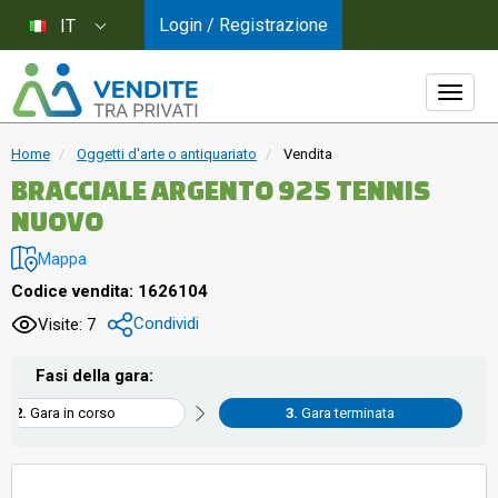
Login / Registrazione
IT
Home
Oggetti d'arte o antiquariato
Vendita
BRACCIALE ARGENTO 925 TENNIS
NUOVO
Mappa
Codice vendita: 1626104
Condividi
Visite: 7
Fasi della gara:
Gara in corso
Gara terminata