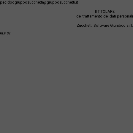
pec:dpogruppozucchetti@gruppozucchetti.it
Il TITOLARE
del trattamento dei dati personali
Zucchetti Software Giuridico s.r.l.
REV 02