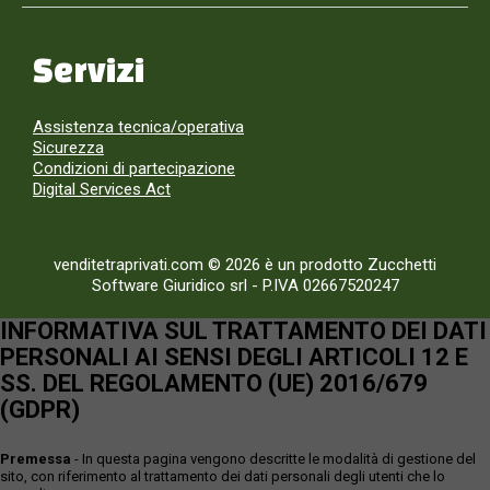
Servizi
Assistenza tecnica/operativa
Sicurezza
Condizioni di partecipazione
Digital Services Act
venditetraprivati.com © 2026 è un prodotto Zucchetti
Software Giuridico srl
-
P.IVA 02667520247
INFORMATIVA SUL TRATTAMENTO DEI DATI
PERSONALI AI SENSI DEGLI ARTICOLI 12 E
SS. DEL REGOLAMENTO (UE) 2016/679
(GDPR)
Premessa
- In questa pagina vengono descritte le modalità di gestione del
sito, con riferimento al trattamento dei dati personali degli utenti che lo