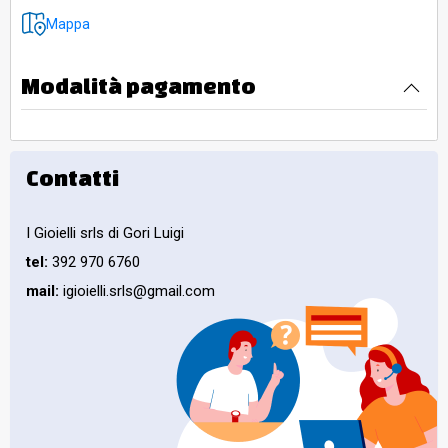
Mappa
Modalità pagamento
Contatti
I Gioielli srls di Gori Luigi
tel:
392 970 6760
mail:
igioielli.srls@gmail.com