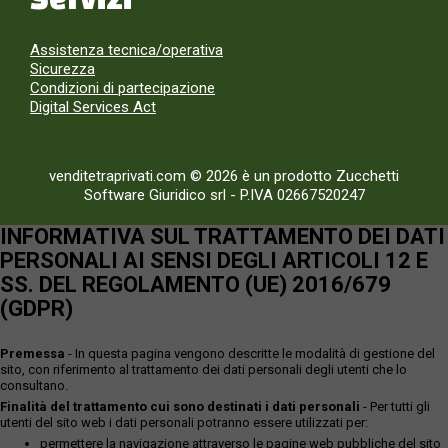
Assistenza tecnica/operativa
Sicurezza
Condizioni di partecipazione
Digital Services Act
venditetraprivati.com © 2026 è un prodotto Zucchetti
Software Giuridico srl
-
P.IVA 02667520247
INFORMATIVA SUL TRATTAMENTO DEI DATI
PERSONALI AI SENSI DEGLI ARTICOLI 12 E
SS. DEL REGOLAMENTO (UE) 2016/679
(GDPR)
Premessa
- In questa pagina vengono descritte le modalità di gestione del
sito, con riferimento al trattamento dei dati personali degli utenti che lo
consultano.
Finalità del trattamento cui sono destinati i dati personali
- Per tutti gli
utenti del sito web i dati personali potranno essere utilizzati per:
permettere la navigazione attraverso le pagine web pubbliche del sito