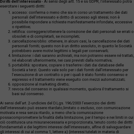
Diritti dell’interessato
- Ai sensi degli artt. 15 e ss GDPR, l’interessato potrà
esercitare i seguenti diritti:
accesso: conferma o meno che sia in corso un trattamento dei dati
personali dell’interessato e diritto di accesso agli stessi; non è
possibile rispondere a richieste manifestamente infondate, eccessive
o ripetitive;
rettifica: correggere/ottenere la correzione dei dati personali se errati o
obsoleti e di completarli, se incompleti;
cancellazione/oblio: ottenere, in alcuni casi, la cancellazione dei dati
personali forniti; questo non è un diritto assoluto, in quanto le Società
potrebbero avere motivi legittimi o legali per conservarli;
limitazione: i dati saranno archiviati, ma non potranno essere né trattati,
né elaborati ulteriormente, nei casi previsti dalla normativa;
portabilità: spostare, copiare o trasferire i dati dai database delle
Società a terzi. Questo vale solo per i dati forniti dall’interessato per
l’esecuzione di un contratto o per i quali è stato fornito consenso e
espresso e il trattamento viene eseguito con mezzi automatizzati;
opposizione al marketing diretto;
revoca del consenso in qualsiasi momento, qualora il trattamento si
basi sul consenso.
Ai sensi dell’art. 2-undicies del D.Lgs. 196/2003 l’esercizio dei diritti
dell’interessato può essere ritardato,limitato o escluso, con comunicazione
motivata e resa senza ritardo, a meno che la comunicazione
possacompromettere la finalità della limitazione, per il tempo e nei limiti in cui
ciò costituisca una misuranecessaria e proporzionata, tenuto conto dei diritti
fondamentali e dei legittimi interessi dell’interessato, alfine di salvaguardare
gli interessi di cui al comma 1, lettere a) (interessi tutelati in materia di