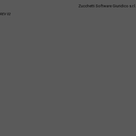
Zucchetti Software Giuridico s.r.l.
REV 02