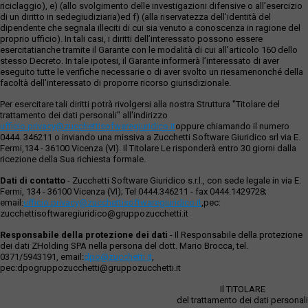
riciclaggio), e) (allo svolgimento delle investigazioni difensive o all’esercizio
di un diritto in sedegiudiziaria)ed f) (alla riservatezza dell’identità del
dipendente che segnala illeciti di cui sia venuto a conoscenza in ragione del
proprio ufficio). In tali casi, i diritti dell’interessato possono essere
esercitatianche tramite il Garante con le modalità di cui all’articolo 160 dello
stesso Decreto. In tale ipotesi, il Garante informerà l’interessato di aver
eseguito tutte le verifiche necessarie o di aver svolto un riesamenonché della
facoltà dell’interessato di proporre ricorso giurisdizionale.
Per esercitare tali diritti potrà rivolgersi alla nostra Struttura "Titolare del
trattamento dei dati personali" all'indirizzo
ufficio.privacy@zucchettisofwaregiuridico.it
oppure chiamando il numero
0444. 346211 o inviando una missiva a Zucchetti Software Giuridico srl via E.
Fermi,134 - 36100 Vicenza (VI). Il Titolare Le risponderà entro 30 giorni dalla
ricezione della Sua richiesta formale.
Dati di contatto
- Zucchetti Software Giuridico s.r.l., con sede legale in via E.
Fermi, 134 - 36100 Vicenza (VI); Tel 0444.346211 - fax 0444.1429728;
email:
ufficio.privacy@zucchettisoftwaregiuridico.it
,pec:
zucchettisoftwaregiuridico@gruppozucchetti.it
Responsabile della protezione dei dati
- Il Responsabile della protezione
dei dati ZHolding SPA nella persona del dott. Mario Brocca, tel.
0371/5943191, email:
dpo@zucchetti.it
,
pec:dpogruppozucchetti@gruppozucchetti.it
Il TITOLARE
del trattamento dei dati personali