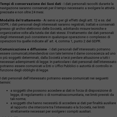
Tempi di conservazione dei Suoi dati
- I dati personali raccolti durante la
navigazione saranno conservati per il tempo necessario a svolgere le attività
precisate e non oltre 24 mesi.
Modalità del trattamento
- Ai sensi e per gli effetti degli artt. 12 e ss. del
GDPR, i dati personali degli interessati saranno registrati, trattati e conservati
presso gli archivi elettronici delle Società, adottando misure tecniche e
organizzative volte alla tutela dei dati stessi. Il trattamento dei dati personali
degli interessati può consistere in qualunque operazione o complesso di
operazioni tra quelle indicate all' art. 4, comma 1, punto 2 del GDPR.
Comunicazione e diffusione
- I dati personali dell’interessato potranno
essere comunicati,intendendosi con tale termine il darne conoscenza ad uno
o più soggetti determinati, dalla Società a terzi perdare attuazione a tutti i
necessari adempimenti di legge. In particolare i dati personali dell’interessato
potranno essere comunicati a Enti o Uffici Pubblici o autorità di controllo in
funzione degli obblighi di legge.
I dati personali dell’interessato potranno essere comunicati nei seguenti
termini:
a soggetti che possono accedere ai dati in forza di disposizione di
legge, di regolamento o di normativacomunitaria, nei limiti previsti da
tali norme;
a soggetti che hanno necessità di accedere ai dati per finalità ausiliare
al rapporto che intercorre tra l’interessato e la Società, nei limiti
strettamente necessari per svolgere i compiti ausiliari.