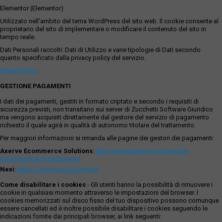
Elementor (Elementor)
Utilizzato nell'ambito del tema WordPress del sito web. Il cookie consente al
proprietario del sito di implementare o modificare il contenuto del sito in
tempo reale.
Dati Personali raccolti: Dati di Utilizzo e varie tipologie di Dati secondo
quanto specificato dalla privacy policy del servizio.
Privacy Policy
GESTIONE PAGAMENTI
I dati dei pagamenti, gestiti in formato criptato e secondo i requisiti di
sicurezza previsti, non transitano sui server di Zucchetti Software Giuridico
ma vengono acquisiti direttamente dal gestore del servizio di pagamento
richiesto il quale agirà in qualità di autonomo titolare del trattamento.
Per maggiori informazioni si rimanda alle pagine dei gestori dei pagamenti:
Axerve Ecommerce Solutions
:
https://www.axerve.com/privacy-
policy/servizi-di-pagamento
Nexi
:
https://www.nexi.it/it/privacy
Come disabilitare i cookies
- Gli utenti hanno la possibilità di rimuovere i
cookie in qualsiasi momento attraverso le impostazioni del browser. I
cookies memorizzati sul disco fisso del tuo dispositivo possono comunque
essere cancellati ed è inoltre possibile disabilitare i cookies seguendo le
indicazioni fornite dai principali browser, ai link seguenti: