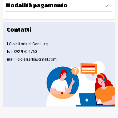
Modalità pagamento
Contatti
I Gioielli srls di Gori Luigi
tel:
392 970 6760
mail:
igioielli.srls@gmail.com