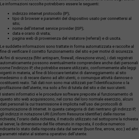
Le informazioni raccolte potrebbero essere le seguenti:
indirizzo internet protocollo (IP);
tipo di browser e parametri del dispositivo usato per connettersi al
sito;
nome dell'internet service provider (ISP);
data e orario di visita;
pagina web di provenienza del visitatore (referral) e di uscita.
Le suddette informazioni sono trattate in forma automatizzata e raccolte al
fine di verificare il corretto funzionamento del sito e per motivi di sicurezza.
Ai fini di sicurezza (filtri antispam, firewall, rilevazione virus), i dati registrati
automaticamente possono eventualmente comprendere anche dati personali
come l'indirizzo IP, che potrebbe essere utilizzato, conformemente alle leggi
vigenti in materia, al fine di bloccare tentativi di danneggiamento al sito
medesimo o di recare danno ad altri utenti, o comunque attività dannose o
costituenti reato. Tali dati non sono mai utilizzati per l'identificazione o la
profilazione dell'utente, ma solo a fini di tutela del sito e dei suoi utenti.
I sistemi informatici e le procedure software preposte al funzionamento di
questo sito web acquisiscono, nel corso del loro normale esercizio, alcuni
dati personali la cui trasmissione è implicita nell'uso dei protocolli di
comunicazione di Internet. In questa categoria di dati rientrano gli indirizzi IP,
gli indirizzi in notazione URI (Uniform Resource Identifier) delle risorse
richieste, l'orario della richiesta, il metodo utilizzato nel sottoporre la richiesta
al server, la dimensione del file ottenuto in risposta, il codice numerico
ndicante lo stato della risposta data dal server (buon fine, errore, ecc.) ed altri
parametri relativi al sistema operativo dell'utente.