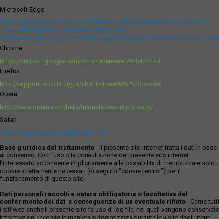
Microsoft Edge
https://support.microsoft.com/it-it/microsoft-edge/eliminare-i-cookie-in-
microsoft-edge-63947406-40ac-c3b8-57b9-
2a946a29ae09#:~:text=Apri%20Microsoft%20Edge%20and%20seleziona,del
Chrome
https://support.google.com/chrome/answer/95647?hl=it
Firefox
http://support.mozilla.org/it/kb/Eliminare%20i%20cookie
Opera
http://www.opera.com/help/tutorials/security/privacy/
Safari
http://support.apple.com/kb/ph11920
Base giuridica del trattamento
- Il presente sito internet tratta i dati in base
al consenso. Con l'uso o la consultazione del presente sito internet
l’interessato acconsente implicitamente alla possibilità di memorizzare solo i
cookie strettamente necessari (di seguito “cookie tecnici”) per il
funzionamento di questo sito.
Dati personali raccolti e natura obbligatoria o facoltativa del
conferimento dei dati e conseguenze di un eventuale rifiuto
- Come tutti
i siti web anche il presente sito fa uso di log file, nei quali vengono conservate
informazioni raccolte in maniera automatizzata durante le visite degli utenti.