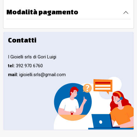
Modalità pagamento
Contatti
I Gioielli srls di Gori Luigi
tel:
392 970 6760
mail:
igioielli.srls@gmail.com