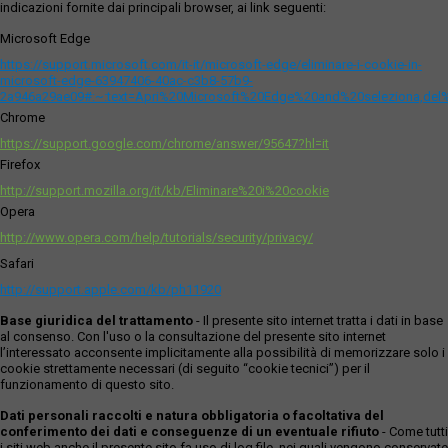
indicazioni fornite dai principali browser, ai link seguenti:
Microsoft Edge
https://support.microsoft.com/it-it/microsoft-edge/eliminare-i-cookie-in-
microsoft-edge-63947406-40ac-c3b8-57b9-
2a946a29ae09#:~:text=Apri%20Microsoft%20Edge%20and%20seleziona,del
Chrome
https://support.google.com/chrome/answer/95647?hl=it
Firefox
http://support.mozilla.org/it/kb/Eliminare%20i%20cookie
Opera
http://www.opera.com/help/tutorials/security/privacy/
Safari
http://support.apple.com/kb/ph11920
Base giuridica del trattamento
- Il presente sito internet tratta i dati in base
al consenso. Con l'uso o la consultazione del presente sito internet
l’interessato acconsente implicitamente alla possibilità di memorizzare solo i
cookie strettamente necessari (di seguito “cookie tecnici”) per il
funzionamento di questo sito.
Dati personali raccolti e natura obbligatoria o facoltativa del
conferimento dei dati e conseguenze di un eventuale rifiuto
- Come tutti
i siti web anche il presente sito fa uso di log file, nei quali vengono conservate