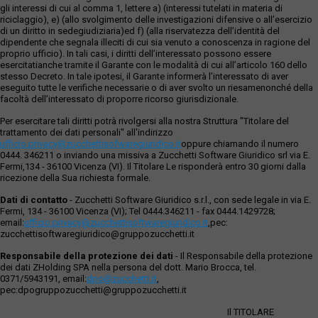
gli interessi di cui al comma 1, lettere a) (interessi tutelati in materia di
riciclaggio), e) (allo svolgimento delle investigazioni difensive o all’esercizio
di un diritto in sedegiudiziaria)ed f) (alla riservatezza dell’identità del
dipendente che segnala illeciti di cui sia venuto a conoscenza in ragione del
proprio ufficio). In tali casi, i diritti dell’interessato possono essere
esercitatianche tramite il Garante con le modalità di cui all’articolo 160 dello
stesso Decreto. In tale ipotesi, il Garante informerà l’interessato di aver
eseguito tutte le verifiche necessarie o di aver svolto un riesamenonché della
facoltà dell’interessato di proporre ricorso giurisdizionale.
Per esercitare tali diritti potrà rivolgersi alla nostra Struttura "Titolare del
trattamento dei dati personali" all'indirizzo
ufficio.privacy@zucchettisofwaregiuridico.it
oppure chiamando il numero
0444. 346211 o inviando una missiva a Zucchetti Software Giuridico srl via E.
Fermi,134 - 36100 Vicenza (VI). Il Titolare Le risponderà entro 30 giorni dalla
ricezione della Sua richiesta formale.
Dati di contatto
- Zucchetti Software Giuridico s.r.l., con sede legale in via E.
Fermi, 134 - 36100 Vicenza (VI); Tel 0444.346211 - fax 0444.1429728;
email:
ufficio.privacy@zucchettisoftwaregiuridico.it
,pec:
zucchettisoftwaregiuridico@gruppozucchetti.it
Responsabile della protezione dei dati
- Il Responsabile della protezione
dei dati ZHolding SPA nella persona del dott. Mario Brocca, tel.
0371/5943191, email:
dpo@zucchetti.it
,
pec:dpogruppozucchetti@gruppozucchetti.it
Il TITOLARE