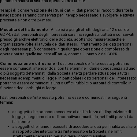
parametri relativi al sistema operativo dell'utente.
Tempi di conservazione dei Suoi dati
- I dati personali raccolti durante la
navigazione saranno conservati per il tempo necessario a svolgere le attività
precisate e non oltre 24 mesi.
Modalità del trattamento
- Ai sensi e per gli effetti degli artt. 12 e ss. del
GDPR, i dati personali degli interessati saranno registrati, trattati e conservati
presso gli archivi elettronici delle Società, adottando misure tecniche e
organizzative volte alla tutela dei dati stessi. Il trattamento dei dati personali
degli interessati può consistere in qualunque operazione o complesso di
operazioni tra quelle indicate all' art. 4, comma 1, punto 2 del GDPR.
Comunicazione e diffusione
- I dati personali dell’interessato potranno
essere comunicati,intendendosi con tale termine il darne conoscenza ad uno
o più soggetti determinati, dalla Società a terzi perdare attuazione a tutti i
necessari adempimenti di legge. In particolare i dati personali dell’interessato
potranno essere comunicati a Enti o Uffici Pubblici o autorità di controllo in
funzione degli obblighi di legge.
I dati personali dell’interessato potranno essere comunicati nei seguenti
termini:
a soggetti che possono accedere ai dati in forza di disposizione di
legge, di regolamento o di normativacomunitaria, nei limiti previsti da
tali norme;
a soggetti che hanno necessità di accedere ai dati per finalità ausiliare
al rapporto che intercorre tra l’interessato e la Società, nei limiti
strettamente necessari per svolgere i compiti ausiliari.