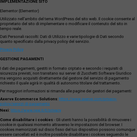
IMPLEMENTAZIONE SITO
Elementor (Elementor)
Utilizzato nell'ambito del tema WordPress del sito web. Il cookie consente al
proprietario del sito di implementare o modificare il contenuto del sito in
tempo reale.
Dati Personali raccolti: Dati di Utilizzo e varie tipologie di Dati secondo
quanto specificato dalla privacy policy del servizio.
Privacy Policy
GESTIONE PAGAMENTI
I dati dei pagamenti, gestiti in formato criptato e secondo i requisiti di
sicurezza previsti, non transitano sui server di Zucchetti Software Giuridico
ma vengono acquisiti direttamente dal gestore del servizio di pagamento
richiesto il quale agirà in qualità di autonomo titolare del trattamento.
Per maggiori informazioni si rimanda alle pagine dei gestori dei pagamenti:
Axerve Ecommerce Solutions
:
https://www.axerve.com/privacy-
policy/servizi-di-pagamento
Nexi
:
https://www.nexi.it/it/privacy
Come disabilitare i cookies
- Gli utenti hanno la possibilità di rimuovere i
cookie in qualsiasi momento attraverso le impostazioni del browser. I
cookies memorizzati sul disco fisso del tuo dispositivo possono comunque
essere cancellati ed è inoltre possibile disabilitare i cookies seguendo le