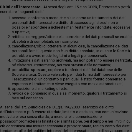
Diritti dell’interessato
- Ai sensi degli artt. 15 e ss GDPR, l’interessato potrà
esercitare i seguenti diritti:
accesso: conferma o meno che sia in corso un trattamento dei dati
personali dell’interessato e diritto di accesso agli stessi; non è
possibile rispondere a richieste manifestamente infondate, eccessive
o ripetitive;
rettifica: correggere/ottenere la correzione dei dati personali se errati o
obsoleti e di completarli, se incompleti;
cancellazione/oblio: ottenere, in alcuni casi, la cancellazione dei dati
personali forniti; questo non è un diritto assoluto, in quanto le Società
potrebbero avere motivi legittimi o legali per conservarli;
limitazione: i dati saranno archiviati, ma non potranno essere né trattati,
né elaborati ulteriormente, nei casi previsti dalla normativa;
portabilità: spostare, copiare o trasferire i dati dai database delle
Società a terzi. Questo vale solo per i dati forniti dall’interessato per
l’esecuzione di un contratto o per i quali è stato fornito consenso e
espresso e il trattamento viene eseguito con mezzi automatizzati;
opposizione al marketing diretto;
revoca del consenso in qualsiasi momento, qualora il trattamento si
basi sul consenso.
Ai sensi dell’art. 2-undicies del D.Lgs. 196/2003 l’esercizio dei diritti
dell’interessato può essere ritardato,limitato o escluso, con comunicazione
motivata e resa senza ritardo, a meno che la comunicazione
possacompromettere la finalità della limitazione, per il tempo e nei limiti in cui
ciò costituisca una misuranecessaria e proporzionata, tenuto conto dei diritti
fondamentali e dei legittimi interessi dell’interessato, alfine di salvaguardare