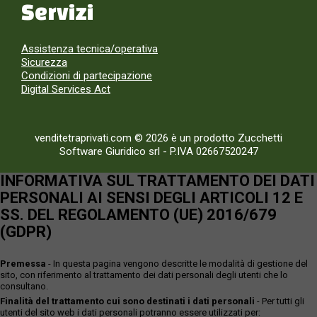
Servizi
Assistenza tecnica/operativa
Sicurezza
Condizioni di partecipazione
Digital Services Act
venditetraprivati.com © 2026 è un prodotto Zucchetti
Software Giuridico srl
-
P.IVA 02667520247
INFORMATIVA SUL TRATTAMENTO DEI DATI
PERSONALI AI SENSI DEGLI ARTICOLI 12 E
SS. DEL REGOLAMENTO (UE) 2016/679
(GDPR)
Premessa
- In questa pagina vengono descritte le modalità di gestione del
sito, con riferimento al trattamento dei dati personali degli utenti che lo
consultano.
Finalità del trattamento cui sono destinati i dati personali
- Per tutti gli
utenti del sito web i dati personali potranno essere utilizzati per: