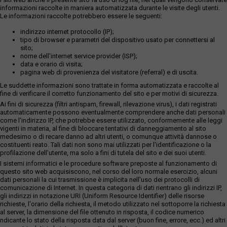
informazioni raccolte in maniera automatizzata durante le visite degli utenti.
Le informazioni raccolte potrebbero essere le seguenti:
indirizzo internet protocollo (IP);
tipo di browser e parametri del dispositivo usato per connettersi al
sito;
nome dell'internet service provider (ISP);
data e orario di visita;
pagina web di provenienza del visitatore (referral) e di uscita.
Le suddette informazioni sono trattate in forma automatizzata e raccolte al
fine di verificare il corretto funzionamento del sito e per motivi di sicurezza.
Ai fini di sicurezza (filtri antispam, firewall, rilevazione virus), i dati registrati
automaticamente possono eventualmente comprendere anche dati personali
come l'indirizzo IP, che potrebbe essere utilizzato, conformemente alle leggi
vigenti in materia, al fine di bloccare tentativi di danneggiamento al sito
medesimo o di recare danno ad altri utenti, o comunque attività dannose o
costituenti reato. Tali dati non sono mai utilizzati per l'identificazione o la
profilazione dell'utente, ma solo a fini di tutela del sito e dei suoi utenti.
I sistemi informatici e le procedure software preposte al funzionamento di
questo sito web acquisiscono, nel corso del loro normale esercizio, alcuni
dati personali la cui trasmissione è implicita nell'uso dei protocolli di
comunicazione di Internet. In questa categoria di dati rientrano gli indirizzi IP,
gli indirizzi in notazione URI (Uniform Resource Identifier) delle risorse
richieste, l'orario della richiesta, il metodo utilizzato nel sottoporre la richiesta
al server, la dimensione del file ottenuto in risposta, il codice numerico
ndicante lo stato della risposta data dal server (buon fine, errore, ecc.) ed altri