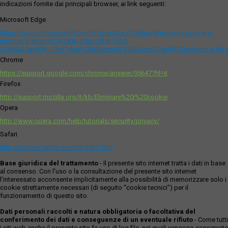
indicazioni fornite dai principali browser, ai link seguenti:
Microsoft Edge
https://support.microsoft.com/it-it/microsoft-edge/eliminare-i-cookie-in-
microsoft-edge-63947406-40ac-c3b8-57b9-
2a946a29ae09#:~:text=Apri%20Microsoft%20Edge%20and%20seleziona,del
Chrome
https://support.google.com/chrome/answer/95647?hl=it
Firefox
http://support.mozilla.org/it/kb/Eliminare%20i%20cookie
Opera
http://www.opera.com/help/tutorials/security/privacy/
Safari
http://support.apple.com/kb/ph11920
Base giuridica del trattamento
- Il presente sito internet tratta i dati in base
al consenso. Con l'uso o la consultazione del presente sito internet
l’interessato acconsente implicitamente alla possibilità di memorizzare solo i
cookie strettamente necessari (di seguito “cookie tecnici”) per il
funzionamento di questo sito.
Dati personali raccolti e natura obbligatoria o facoltativa del
conferimento dei dati e conseguenze di un eventuale rifiuto
- Come tutti
i siti web anche il presente sito fa uso di log file, nei quali vengono conservate