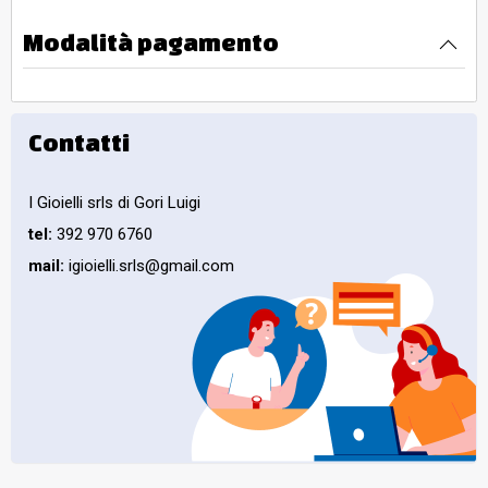
Modalità pagamento
Contatti
I Gioielli srls di Gori Luigi
tel:
392 970 6760
mail:
igioielli.srls@gmail.com