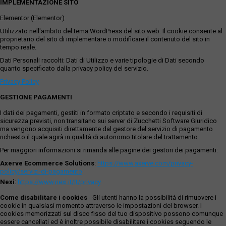
IMPLEMENTAZIONE SITO
Elementor (Elementor)
Utilizzato nell'ambito del tema WordPress del sito web. Il cookie consente al
proprietario del sito di implementare o modificare il contenuto del sito in
tempo reale.
Dati Personali raccolti: Dati di Utilizzo e varie tipologie di Dati secondo
quanto specificato dalla privacy policy del servizio.
Privacy Policy
GESTIONE PAGAMENTI
I dati dei pagamenti, gestiti in formato criptato e secondo i requisiti di
sicurezza previsti, non transitano sui server di Zucchetti Software Giuridico
ma vengono acquisiti direttamente dal gestore del servizio di pagamento
richiesto il quale agirà in qualità di autonomo titolare del trattamento.
Per maggiori informazioni si rimanda alle pagine dei gestori dei pagamenti:
Axerve Ecommerce Solutions
:
https://www.axerve.com/privacy-
policy/servizi-di-pagamento
Nexi
:
https://www.nexi.it/it/privacy
Come disabilitare i cookies
- Gli utenti hanno la possibilità di rimuovere i
cookie in qualsiasi momento attraverso le impostazioni del browser. I
cookies memorizzati sul disco fisso del tuo dispositivo possono comunque
essere cancellati ed è inoltre possibile disabilitare i cookies seguendo le