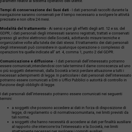
parametri relativi al sistema operativo dell'utente.
Tempi di conservazione dei Suoi dati
- I dati personali raccolti durante la
navigazione saranno conservati per il tempo necessario a svolgere le attività
precisate e non oltre 24 mesi.
Modalità del trattamento
- Ai sensi e per gli effetti degli artt. 12 e ss. del
GDPR, i dati personali degli interessati saranno registrati, trattati e conservati
presso gli archivi elettronici delle Società, adottando misure tecniche e
organizzative volte alla tutela dei dati stessi. Il trattamento dei dati personali
degli interessati può consistere in qualunque operazione o complesso di
operazioni tra quelle indicate all' art. 4, comma 1, punto 2 del GDPR.
Comunicazione e diffusione
- I dati personali dell’interessato potranno
essere comunicati,intendendosi con tale termine il darne conoscenza ad uno
o più soggetti determinati, dalla Società a terzi perdare attuazione a tutti i
necessari adempimenti di legge. In particolare i dati personali dell’interessato
potranno essere comunicati a Enti o Uffici Pubblici o autorità di controllo in
funzione degli obblighi di legge.
I dati personali dell’interessato potranno essere comunicati nei seguenti
termini:
a soggetti che possono accedere ai dati in forza di disposizione di
legge, di regolamento o di normativacomunitaria, nei limiti previsti da
tali norme;
a soggetti che hanno necessità di accedere ai dati per finalità ausiliare
al rapporto che intercorre tra l’interessato e la Società, nei limiti
strettamente necessari per svolgere i compiti ausiliari.