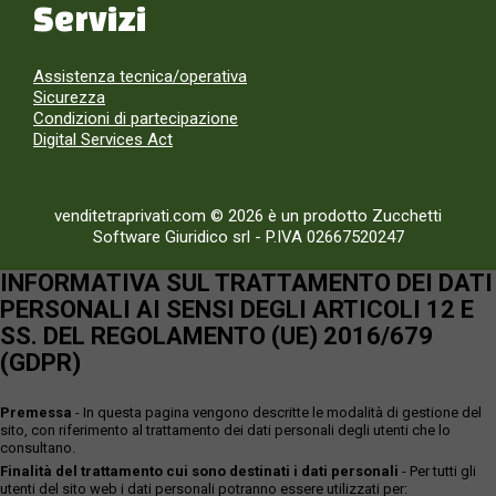
Servizi
Assistenza tecnica/operativa
Sicurezza
Condizioni di partecipazione
Digital Services Act
venditetraprivati.com © 2026 è un prodotto Zucchetti
Software Giuridico srl
-
P.IVA 02667520247
INFORMATIVA SUL TRATTAMENTO DEI DATI
PERSONALI AI SENSI DEGLI ARTICOLI 12 E
SS. DEL REGOLAMENTO (UE) 2016/679
(GDPR)
Premessa
- In questa pagina vengono descritte le modalità di gestione del
sito, con riferimento al trattamento dei dati personali degli utenti che lo
consultano.
Finalità del trattamento cui sono destinati i dati personali
- Per tutti gli
utenti del sito web i dati personali potranno essere utilizzati per: