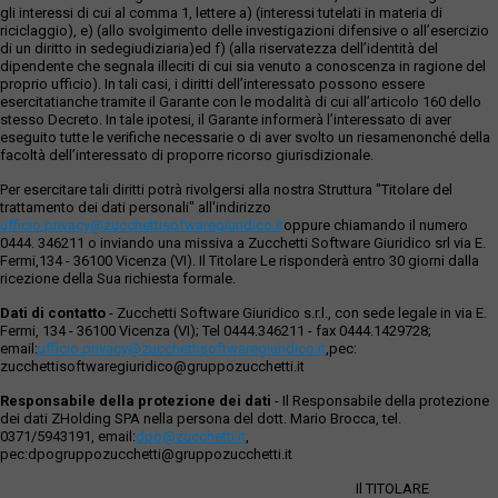
gli interessi di cui al comma 1, lettere a) (interessi tutelati in materia di
riciclaggio), e) (allo svolgimento delle investigazioni difensive o all’esercizio
di un diritto in sedegiudiziaria)ed f) (alla riservatezza dell’identità del
dipendente che segnala illeciti di cui sia venuto a conoscenza in ragione del
proprio ufficio). In tali casi, i diritti dell’interessato possono essere
esercitatianche tramite il Garante con le modalità di cui all’articolo 160 dello
stesso Decreto. In tale ipotesi, il Garante informerà l’interessato di aver
eseguito tutte le verifiche necessarie o di aver svolto un riesamenonché della
facoltà dell’interessato di proporre ricorso giurisdizionale.
Per esercitare tali diritti potrà rivolgersi alla nostra Struttura "Titolare del
trattamento dei dati personali" all'indirizzo
ufficio.privacy@zucchettisofwaregiuridico.it
oppure chiamando il numero
0444. 346211 o inviando una missiva a Zucchetti Software Giuridico srl via E.
Fermi,134 - 36100 Vicenza (VI). Il Titolare Le risponderà entro 30 giorni dalla
ricezione della Sua richiesta formale.
Dati di contatto
- Zucchetti Software Giuridico s.r.l., con sede legale in via E.
Fermi, 134 - 36100 Vicenza (VI); Tel 0444.346211 - fax 0444.1429728;
email:
ufficio.privacy@zucchettisoftwaregiuridico.it
,pec:
zucchettisoftwaregiuridico@gruppozucchetti.it
Responsabile della protezione dei dati
- Il Responsabile della protezione
dei dati ZHolding SPA nella persona del dott. Mario Brocca, tel.
0371/5943191, email:
dpo@zucchetti.it
,
pec:dpogruppozucchetti@gruppozucchetti.it
Il TITOLARE