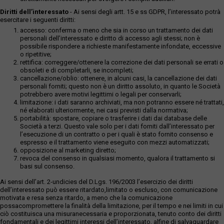
Diritti dell’interessato
- Ai sensi degli artt. 15 e ss GDPR, l’interessato potrà
esercitare i seguenti diritti:
accesso: conferma o meno che sia in corso un trattamento dei dati
personali dell’interessato e diritto di accesso agli stessi; non è
possibile rispondere a richieste manifestamente infondate, eccessive
o ripetitive;
rettifica: correggere/ottenere la correzione dei dati personali se errati o
obsoleti e di completarli, se incompleti;
cancellazione/oblio: ottenere, in alcuni casi, la cancellazione dei dati
personali forniti; questo non è un diritto assoluto, in quanto le Società
potrebbero avere motivi legittimi o legali per conservarli;
limitazione: i dati saranno archiviati, ma non potranno essere né trattati,
né elaborati ulteriormente, nei casi previsti dalla normativa;
portabilità: spostare, copiare o trasferire i dati dai database delle
Società a terzi. Questo vale solo per i dati forniti dall’interessato per
l’esecuzione di un contratto o per i quali è stato fornito consenso e
espresso e il trattamento viene eseguito con mezzi automatizzati;
opposizione al marketing diretto;
revoca del consenso in qualsiasi momento, qualora il trattamento si
basi sul consenso.
Ai sensi dell’art. 2-undicies del D.Lgs. 196/2003 l’esercizio dei diritti
dell’interessato può essere ritardato,limitato o escluso, con comunicazione
motivata e resa senza ritardo, a meno che la comunicazione
possacompromettere la finalità della limitazione, per il tempo e nei limiti in cui
ciò costituisca una misuranecessaria e proporzionata, tenuto conto dei diritti
fondamentali e dei legittimi interessi dell’interessato, alfine di salvaguardare