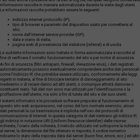
informazioni raccolte in maniera automatizzata durante le visite degli utenti.
Le informazioni raccolte potrebbero essere le seguenti:
indirizzo internet protocollo (IP);
tipo di browser e parametri del dispositivo usato per connettersi al
sito;
nome dell'internet service provider (ISP);
data e orario di visita;
pagina web di provenienza del visitatore (referral) e di uscita.
Le suddette informazioni sono trattate in forma automatizzata e raccolte al
fine di verificare il corretto funzionamento del sito e per motivi di sicurezza.
Ai fini di sicurezza (filtri antispam, firewall, rilevazione virus), i dati registrati
automaticamente possono eventualmente comprendere anche dati personali
come l'indirizzo IP, che potrebbe essere utilizzato, conformemente alle leggi
vigenti in materia, al fine di bloccare tentativi di danneggiamento al sito
medesimo o di recare danno ad altri utenti, o comunque attività dannose o
costituenti reato. Tali dati non sono mai utilizzati per l'identificazione o la
profilazione dell'utente, ma solo a fini di tutela del sito e dei suoi utenti.
I sistemi informatici e le procedure software preposte al funzionamento di
questo sito web acquisiscono, nel corso del loro normale esercizio, alcuni
dati personali la cui trasmissione è implicita nell'uso dei protocolli di
comunicazione di Internet. In questa categoria di dati rientrano gli indirizzi IP,
gli indirizzi in notazione URI (Uniform Resource Identifier) delle risorse
richieste, l'orario della richiesta, il metodo utilizzato nel sottoporre la richiesta
al server, la dimensione del file ottenuto in risposta, il codice numerico
ndicante lo stato della risposta data dal server (buon fine, errore, ecc.) ed altri