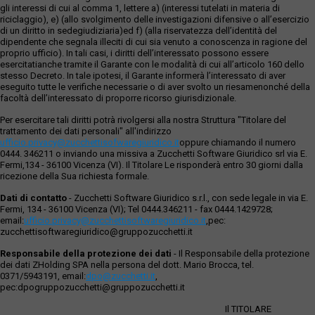
gli interessi di cui al comma 1, lettere a) (interessi tutelati in materia di
riciclaggio), e) (allo svolgimento delle investigazioni difensive o all’esercizio
di un diritto in sedegiudiziaria)ed f) (alla riservatezza dell’identità del
dipendente che segnala illeciti di cui sia venuto a conoscenza in ragione del
proprio ufficio). In tali casi, i diritti dell’interessato possono essere
esercitatianche tramite il Garante con le modalità di cui all’articolo 160 dello
stesso Decreto. In tale ipotesi, il Garante informerà l’interessato di aver
eseguito tutte le verifiche necessarie o di aver svolto un riesamenonché della
facoltà dell’interessato di proporre ricorso giurisdizionale.
Per esercitare tali diritti potrà rivolgersi alla nostra Struttura "Titolare del
trattamento dei dati personali" all'indirizzo
ufficio.privacy@zucchettisofwaregiuridico.it
oppure chiamando il numero
0444. 346211 o inviando una missiva a Zucchetti Software Giuridico srl via E.
Fermi,134 - 36100 Vicenza (VI). Il Titolare Le risponderà entro 30 giorni dalla
ricezione della Sua richiesta formale.
Dati di contatto
- Zucchetti Software Giuridico s.r.l., con sede legale in via E.
Fermi, 134 - 36100 Vicenza (VI); Tel 0444.346211 - fax 0444.1429728;
email:
ufficio.privacy@zucchettisoftwaregiuridico.it
,pec:
zucchettisoftwaregiuridico@gruppozucchetti.it
Responsabile della protezione dei dati
- Il Responsabile della protezione
dei dati ZHolding SPA nella persona del dott. Mario Brocca, tel.
0371/5943191, email:
dpo@zucchetti.it
,
pec:dpogruppozucchetti@gruppozucchetti.it
Il TITOLARE