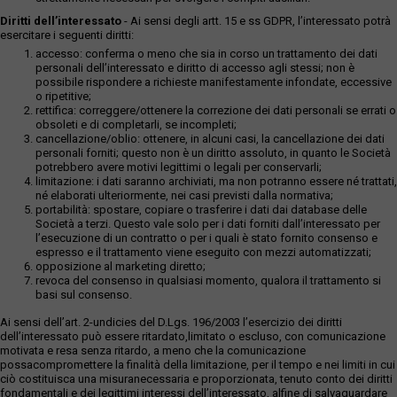
Diritti dell’interessato
- Ai sensi degli artt. 15 e ss GDPR, l’interessato potrà
esercitare i seguenti diritti:
accesso: conferma o meno che sia in corso un trattamento dei dati
personali dell’interessato e diritto di accesso agli stessi; non è
possibile rispondere a richieste manifestamente infondate, eccessive
o ripetitive;
rettifica: correggere/ottenere la correzione dei dati personali se errati o
obsoleti e di completarli, se incompleti;
cancellazione/oblio: ottenere, in alcuni casi, la cancellazione dei dati
personali forniti; questo non è un diritto assoluto, in quanto le Società
potrebbero avere motivi legittimi o legali per conservarli;
limitazione: i dati saranno archiviati, ma non potranno essere né trattati,
né elaborati ulteriormente, nei casi previsti dalla normativa;
portabilità: spostare, copiare o trasferire i dati dai database delle
Società a terzi. Questo vale solo per i dati forniti dall’interessato per
l’esecuzione di un contratto o per i quali è stato fornito consenso e
espresso e il trattamento viene eseguito con mezzi automatizzati;
opposizione al marketing diretto;
revoca del consenso in qualsiasi momento, qualora il trattamento si
basi sul consenso.
Ai sensi dell’art. 2-undicies del D.Lgs. 196/2003 l’esercizio dei diritti
dell’interessato può essere ritardato,limitato o escluso, con comunicazione
motivata e resa senza ritardo, a meno che la comunicazione
possacompromettere la finalità della limitazione, per il tempo e nei limiti in cui
ciò costituisca una misuranecessaria e proporzionata, tenuto conto dei diritti
fondamentali e dei legittimi interessi dell’interessato, alfine di salvaguardare