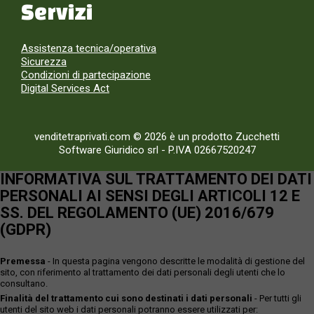
Servizi
Assistenza tecnica/operativa
Sicurezza
Condizioni di partecipazione
Digital Services Act
venditetraprivati.com © 2026 è un prodotto Zucchetti
Software Giuridico srl
-
P.IVA 02667520247
INFORMATIVA SUL TRATTAMENTO DEI DATI
PERSONALI AI SENSI DEGLI ARTICOLI 12 E
SS. DEL REGOLAMENTO (UE) 2016/679
(GDPR)
Premessa
- In questa pagina vengono descritte le modalità di gestione del
sito, con riferimento al trattamento dei dati personali degli utenti che lo
consultano.
Finalità del trattamento cui sono destinati i dati personali
- Per tutti gli
utenti del sito web i dati personali potranno essere utilizzati per: