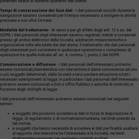
parametri relativi al sistema operativo dell'utente.
Tempi di conservazione dei Suoi dati
- I dati personali raccolti durante la
navigazione saranno conservati per il tempo necessario a svolgere le attività
precisate e non oltre 24 mesi.
Modalità del trattamento
- Ai sensi e per gli effetti degli artt. 12 e ss. del
GDPR, i dati personali degli interessati saranno registrati, trattati e conservati
presso gli archivi elettronici delle Società, adottando misure tecniche e
organizzative volte alla tutela dei dati stessi. Il trattamento dei dati personali
degli interessati può consistere in qualunque operazione o complesso di
operazioni tra quelle indicate all' art. 4, comma 1, punto 2 del GDPR.
Comunicazione e diffusione
- I dati personali dell’interessato potranno
essere comunicati,intendendosi con tale termine il darne conoscenza ad uno
o più soggetti determinati, dalla Società a terzi perdare attuazione a tutti i
necessari adempimenti di legge. In particolare i dati personali dell’interessato
potranno essere comunicati a Enti o Uffici Pubblici o autorità di controllo in
funzione degli obblighi di legge.
I dati personali dell’interessato potranno essere comunicati nei seguenti
termini:
a soggetti che possono accedere ai dati in forza di disposizione di
legge, di regolamento o di normativacomunitaria, nei limiti previsti da
tali norme;
a soggetti che hanno necessità di accedere ai dati per finalità ausiliare
al rapporto che intercorre tra l’interessato e la Società, nei limiti
strettamente necessari per svolgere i compiti ausiliari.