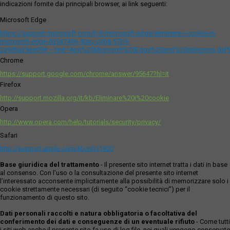
indicazioni fornite dai principali browser, ai link seguenti:
Microsoft Edge
https://support.microsoft.com/it-it/microsoft-edge/eliminare-i-cookie-in-
microsoft-edge-63947406-40ac-c3b8-57b9-
2a946a29ae09#:~:text=Apri%20Microsoft%20Edge%20and%20seleziona,del
Chrome
https://support.google.com/chrome/answer/95647?hl=it
Firefox
http://support.mozilla.org/it/kb/Eliminare%20i%20cookie
Opera
http://www.opera.com/help/tutorials/security/privacy/
Safari
http://support.apple.com/kb/ph11920
Base giuridica del trattamento
- Il presente sito internet tratta i dati in base
al consenso. Con l'uso o la consultazione del presente sito internet
l’interessato acconsente implicitamente alla possibilità di memorizzare solo i
cookie strettamente necessari (di seguito “cookie tecnici”) per il
funzionamento di questo sito.
Dati personali raccolti e natura obbligatoria o facoltativa del
conferimento dei dati e conseguenze di un eventuale rifiuto
- Come tutti
i siti web anche il presente sito fa uso di log file, nei quali vengono conservate