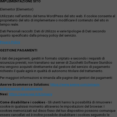
IMPLEMENTAZIONE SITO
Elementor (Elementor)
Utilizzato nell'ambito del tema WordPress del sito web. Il cookie consente al
proprietario del sito di implementare o modificare il contenuto del sito in
tempo reale.
Dati Personali raccolti: Dati di Utilizzo e varie tipologie di Dati secondo
quanto specificato dalla privacy policy del servizio.
Privacy Policy
GESTIONE PAGAMENTI
I dati dei pagamenti, gestiti in formato criptato e secondo i requisiti di
sicurezza previsti, non transitano sui server di Zucchetti Software Giuridico
ma vengono acquisiti direttamente dal gestore del servizio di pagamento
richiesto il quale agirà in qualità di autonomo titolare del trattamento.
Per maggiori informazioni si rimanda alle pagine dei gestori dei pagamenti:
Axerve Ecommerce Solutions
:
https://www.axerve.com/privacy-
policy/servizi-di-pagamento
Nexi
:
https://www.nexi.it/it/privacy
Come disabilitare i cookies
- Gli utenti hanno la possibilità di rimuovere i
cookie in qualsiasi momento attraverso le impostazioni del browser. I
cookies memorizzati sul disco fisso del tuo dispositivo possono comunque
essere cancellati ed è inoltre possibile disabilitare i cookies seguendo le