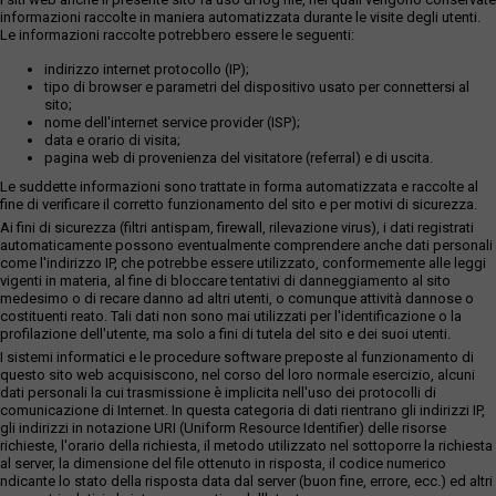
informazioni raccolte in maniera automatizzata durante le visite degli utenti.
Le informazioni raccolte potrebbero essere le seguenti:
indirizzo internet protocollo (IP);
tipo di browser e parametri del dispositivo usato per connettersi al
sito;
nome dell'internet service provider (ISP);
data e orario di visita;
pagina web di provenienza del visitatore (referral) e di uscita.
Le suddette informazioni sono trattate in forma automatizzata e raccolte al
fine di verificare il corretto funzionamento del sito e per motivi di sicurezza.
Ai fini di sicurezza (filtri antispam, firewall, rilevazione virus), i dati registrati
automaticamente possono eventualmente comprendere anche dati personali
come l'indirizzo IP, che potrebbe essere utilizzato, conformemente alle leggi
vigenti in materia, al fine di bloccare tentativi di danneggiamento al sito
medesimo o di recare danno ad altri utenti, o comunque attività dannose o
costituenti reato. Tali dati non sono mai utilizzati per l'identificazione o la
profilazione dell'utente, ma solo a fini di tutela del sito e dei suoi utenti.
I sistemi informatici e le procedure software preposte al funzionamento di
questo sito web acquisiscono, nel corso del loro normale esercizio, alcuni
dati personali la cui trasmissione è implicita nell'uso dei protocolli di
comunicazione di Internet. In questa categoria di dati rientrano gli indirizzi IP,
gli indirizzi in notazione URI (Uniform Resource Identifier) delle risorse
richieste, l'orario della richiesta, il metodo utilizzato nel sottoporre la richiesta
al server, la dimensione del file ottenuto in risposta, il codice numerico
ndicante lo stato della risposta data dal server (buon fine, errore, ecc.) ed altri