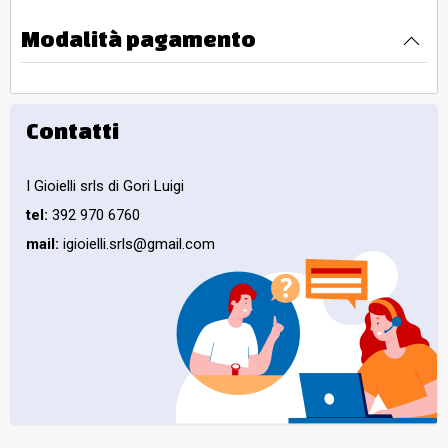
Modalità pagamento
Contatti
I Gioielli srls di Gori Luigi
tel:
392 970 6760
mail:
igioielli.srls@gmail.com