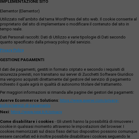
IMPLEMENTAZIONE SITO
Elementor (Elementor)
Utilizzato nell'ambito del tema WordPress del sito web. Il cookie consente al
proprietario del sito di implementare o modificare il contenuto del sito in
tempo reale.
Dati Personali raccolti: Dati di Utilizzo e varie tipologie di Dati secondo
quanto specificato dalla privacy policy del servizio.
Privacy Policy
GESTIONE PAGAMENTI
I dati dei pagamenti, gestiti in formato criptato e secondo i requisiti di
sicurezza previsti, non transitano sui server di Zucchetti Software Giuridico
ma vengono acquisiti direttamente dal gestore del servizio di pagamento
richiesto il quale agirà in qualità di autonomo titolare del trattamento.
Per maggiori informazioni si rimanda alle pagine dei gestori dei pagamenti:
Axerve Ecommerce Solutions
:
https://www.axerve.com/privacy-
policy/servizi-di-pagamento
Nexi
:
https://www.nexi.it/it/privacy
Come disabilitare i cookies
- Gli utenti hanno la possibilità di rimuovere i
cookie in qualsiasi momento attraverso le impostazioni del browser. I
cookies memorizzati sul disco fisso del tuo dispositivo possono comunque
essere cancellati ed è inoltre possibile disabilitare i cookies seguendo le