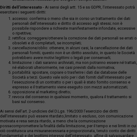
Diritti dell’interessato
- Ai sensi degli artt. 15 e ss GDPR, l’interessato potrà
esercitare i seguenti diritti:
accesso: conferma o meno che sia in corso un trattamento dei dati
personali dell’interessato e diritto di accesso agli stessi; non è
possibile rispondere a richieste manifestamente infondate, eccessive
o ripetitive;
rettifica: correggere/ottenere la correzione dei dati personali se errati o
obsoleti e di completarli, se incompleti;
cancellazione/oblio: ottenere, in alcuni casi, la cancellazione dei dati
personali forniti; questo non è un diritto assoluto, in quanto le Società
potrebbero avere motivi legittimi o legali per conservarli;
limitazione: i dati saranno archiviati, ma non potranno essere né trattati,
né elaborati ulteriormente, nei casi previsti dalla normativa;
portabilità: spostare, copiare o trasferire i dati dai database delle
Società a terzi. Questo vale solo per i dati forniti dall’interessato per
l’esecuzione di un contratto o per i quali è stato fornito consenso e
espresso e il trattamento viene eseguito con mezzi automatizzati;
opposizione al marketing diretto;
revoca del consenso in qualsiasi momento, qualora il trattamento si
basi sul consenso.
Ai sensi dell’art. 2-undicies del D.Lgs. 196/2003 l’esercizio dei diritti
dell’interessato può essere ritardato,limitato o escluso, con comunicazione
motivata e resa senza ritardo, a meno che la comunicazione
possacompromettere la finalità della limitazione, per il tempo e nei limiti in cui
ciò costituisca una misuranecessaria e proporzionata, tenuto conto dei diritti
fondamentali e dei legittimi interessi dell’interessato, alfine di salvaguardare