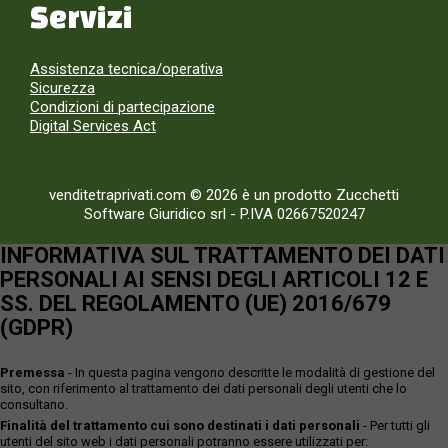
Servizi
Assistenza tecnica/operativa
Sicurezza
Condizioni di partecipazione
Digital Services Act
venditetraprivati.com © 2026 è un prodotto Zucchetti
Software Giuridico srl
-
P.IVA 02667520247
INFORMATIVA SUL TRATTAMENTO DEI DATI
PERSONALI AI SENSI DEGLI ARTICOLI 12 E
SS. DEL REGOLAMENTO (UE) 2016/679
(GDPR)
Premessa
- In questa pagina vengono descritte le modalità di gestione del
sito, con riferimento al trattamento dei dati personali degli utenti che lo
consultano.
Finalità del trattamento cui sono destinati i dati personali
- Per tutti gli
utenti del sito web i dati personali potranno essere utilizzati per: