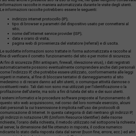
informazioni raccolte in maniera automatizzata durante le visite degli utenti.
Le informazioni raccolte potrebbero essere le seguenti:
indirizzo internet protocollo (IP);
tipo di browser e parametri del dispositivo usato per connettersi al
sito;
nome dell'internet service provider (ISP);
data e orario di visita;
pagina web di provenienza del visitatore (referral) e di uscita.
Le suddette informazioni sono trattate in forma automatizzata e raccolte al
fine di verificare il corretto funzionamento del sito e per motivi di sicurezza.
Ai fini di sicurezza (filtri antispam, firewall, rilevazione virus), i dati registrati
automaticamente possono eventualmente comprendere anche dati personali
come l'indirizzo IP, che potrebbe essere utilizzato, conformemente alle leggi
vigenti in materia, al fine di bloccare tentativi di danneggiamento al sito
medesimo o di recare danno ad altri utenti, o comunque attività dannose o
costituenti reato. Tali dati non sono mai utilizzati per l'identificazione o la
profilazione dell'utente, ma solo a fini di tutela del sito e dei suoi utenti.
I sistemi informatici e le procedure software preposte al funzionamento di
questo sito web acquisiscono, nel corso del loro normale esercizio, alcuni
dati personali la cui trasmissione è implicita nell'uso dei protocolli di
comunicazione di Internet. In questa categoria di dati rientrano gli indirizzi IP,
gli indirizzi in notazione URI (Uniform Resource Identifier) delle risorse
richieste, l'orario della richiesta, il metodo utilizzato nel sottoporre la richiesta
al server, la dimensione del file ottenuto in risposta, il codice numerico
ndicante lo stato della risposta data dal server (buon fine, errore, ecc.) ed altri