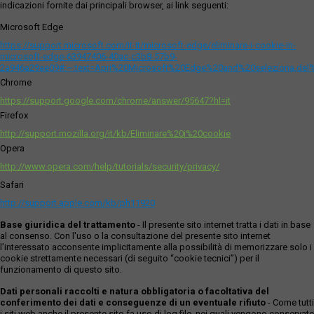
indicazioni fornite dai principali browser, ai link seguenti:
Microsoft Edge
https://support.microsoft.com/it-it/microsoft-edge/eliminare-i-cookie-in-
microsoft-edge-63947406-40ac-c3b8-57b9-
2a946a29ae09#:~:text=Apri%20Microsoft%20Edge%20and%20seleziona,del
Chrome
https://support.google.com/chrome/answer/95647?hl=it
Firefox
http://support.mozilla.org/it/kb/Eliminare%20i%20cookie
Opera
http://www.opera.com/help/tutorials/security/privacy/
Safari
http://support.apple.com/kb/ph11920
Base giuridica del trattamento
- Il presente sito internet tratta i dati in base
al consenso. Con l'uso o la consultazione del presente sito internet
l’interessato acconsente implicitamente alla possibilità di memorizzare solo i
cookie strettamente necessari (di seguito “cookie tecnici”) per il
funzionamento di questo sito.
Dati personali raccolti e natura obbligatoria o facoltativa del
conferimento dei dati e conseguenze di un eventuale rifiuto
- Come tutti
i siti web anche il presente sito fa uso di log file, nei quali vengono conservate