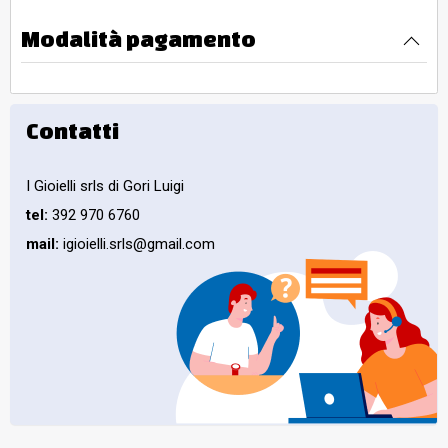
Modalità pagamento
Contatti
I Gioielli srls di Gori Luigi
tel:
392 970 6760
mail:
igioielli.srls@gmail.com