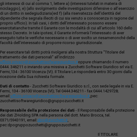
gli interessi di cui al comma 1, lettere a) (interessi tutelati in materia di
riciclaggio), e) (allo svolgimento delle investigazioni difensive o all’esercizio
di un diritto in sedegiudiziaria)ed f) (alla riservatezza dell’identità del
dipendente che segnala illeciti di cui sia venuto a conoscenza in ragione del
proprio ufficio). In tali casi, i diritti dell’interessato possono essere
esercitatianche tramite il Garante con le modalità di cui all’articolo 160 dello
stesso Decreto. In tale ipotesi, il Garante informerà l’interessato di aver
eseguito tutte le verifiche necessarie o di aver svolto un riesamenonché della
facoltà dell’interessato di proporre ricorso giurisdizionale.
Per esercitare tali diritti potrà rivolgersi alla nostra Struttura "Titolare del
trattamento dei dati personali" all'indirizzo
ufficio.privacy@zucchettisofwaregiuridico.it
oppure chiamando il numero
0444. 346211 o inviando una missiva a Zucchetti Software Giuridico srl via E.
Fermi,134 - 36100 Vicenza (VI). Il Titolare Le risponderà entro 30 giorni dalla
ricezione della Sua richiesta formale.
Dati di contatto
- Zucchetti Software Giuridico s.r.l., con sede legale in via E.
Fermi, 134 - 36100 Vicenza (VI); Tel 0444.346211 - fax 0444.1429728;
email:
ufficio.privacy@zucchettisoftwaregiuridico.it
,pec:
zucchettisoftwaregiuridico@gruppozucchetti.it
Responsabile della protezione dei dati
- Il Responsabile della protezione
dei dati ZHolding SPA nella persona del dott. Mario Brocca, tel.
0371/5943191, email:
dpo@zucchetti.it
,
pec:dpogruppozucchetti@gruppozucchetti.it
Il TITOLARE