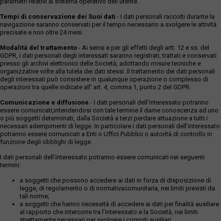
parametri relativi al sistema operativo dell'utente.
Tempi di conservazione dei Suoi dati
- I dati personali raccolti durante la
navigazione saranno conservati per il tempo necessario a svolgere le attività
precisate e non oltre 24 mesi.
Modalità del trattamento
- Ai sensi e per gli effetti degli artt. 12 e ss. del
GDPR, i dati personali degli interessati saranno registrati, trattati e conservati
presso gli archivi elettronici delle Società, adottando misure tecniche e
organizzative volte alla tutela dei dati stessi. Il trattamento dei dati personali
degli interessati può consistere in qualunque operazione o complesso di
operazioni tra quelle indicate all' art. 4, comma 1, punto 2 del GDPR.
Comunicazione e diffusione
- I dati personali dell’interessato potranno
essere comunicati,intendendosi con tale termine il darne conoscenza ad uno
o più soggetti determinati, dalla Società a terzi perdare attuazione a tutti i
necessari adempimenti di legge. In particolare i dati personali dell’interessato
potranno essere comunicati a Enti o Uffici Pubblici o autorità di controllo in
funzione degli obblighi di legge.
I dati personali dell’interessato potranno essere comunicati nei seguenti
termini:
a soggetti che possono accedere ai dati in forza di disposizione di
legge, di regolamento o di normativacomunitaria, nei limiti previsti da
tali norme;
a soggetti che hanno necessità di accedere ai dati per finalità ausiliare
al rapporto che intercorre tra l’interessato e la Società, nei limiti
strettamente necessari per svolgere i compiti ausiliari.