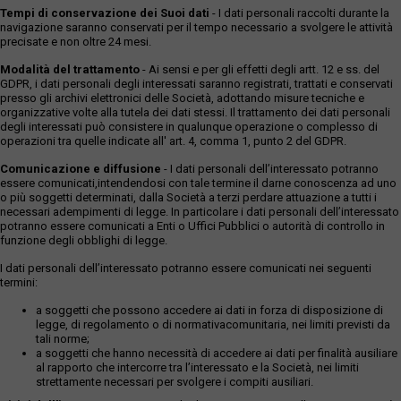
Tempi di conservazione dei Suoi dati
- I dati personali raccolti durante la
navigazione saranno conservati per il tempo necessario a svolgere le attività
precisate e non oltre 24 mesi.
Modalità del trattamento
- Ai sensi e per gli effetti degli artt. 12 e ss. del
GDPR, i dati personali degli interessati saranno registrati, trattati e conservati
presso gli archivi elettronici delle Società, adottando misure tecniche e
organizzative volte alla tutela dei dati stessi. Il trattamento dei dati personali
degli interessati può consistere in qualunque operazione o complesso di
operazioni tra quelle indicate all' art. 4, comma 1, punto 2 del GDPR.
Comunicazione e diffusione
- I dati personali dell’interessato potranno
essere comunicati,intendendosi con tale termine il darne conoscenza ad uno
o più soggetti determinati, dalla Società a terzi perdare attuazione a tutti i
necessari adempimenti di legge. In particolare i dati personali dell’interessato
potranno essere comunicati a Enti o Uffici Pubblici o autorità di controllo in
funzione degli obblighi di legge.
I dati personali dell’interessato potranno essere comunicati nei seguenti
termini:
a soggetti che possono accedere ai dati in forza di disposizione di
legge, di regolamento o di normativacomunitaria, nei limiti previsti da
tali norme;
a soggetti che hanno necessità di accedere ai dati per finalità ausiliare
al rapporto che intercorre tra l’interessato e la Società, nei limiti
strettamente necessari per svolgere i compiti ausiliari.