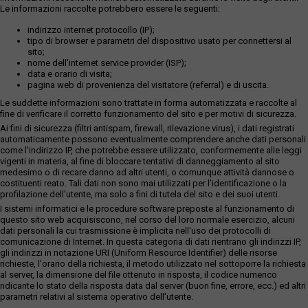
Le informazioni raccolte potrebbero essere le seguenti:
indirizzo internet protocollo (IP);
tipo di browser e parametri del dispositivo usato per connettersi al
sito;
nome dell'internet service provider (ISP);
data e orario di visita;
pagina web di provenienza del visitatore (referral) e di uscita.
Le suddette informazioni sono trattate in forma automatizzata e raccolte al
fine di verificare il corretto funzionamento del sito e per motivi di sicurezza.
Ai fini di sicurezza (filtri antispam, firewall, rilevazione virus), i dati registrati
automaticamente possono eventualmente comprendere anche dati personali
come l'indirizzo IP, che potrebbe essere utilizzato, conformemente alle leggi
vigenti in materia, al fine di bloccare tentativi di danneggiamento al sito
medesimo o di recare danno ad altri utenti, o comunque attività dannose o
costituenti reato. Tali dati non sono mai utilizzati per l'identificazione o la
profilazione dell'utente, ma solo a fini di tutela del sito e dei suoi utenti.
I sistemi informatici e le procedure software preposte al funzionamento di
questo sito web acquisiscono, nel corso del loro normale esercizio, alcuni
dati personali la cui trasmissione è implicita nell'uso dei protocolli di
comunicazione di Internet. In questa categoria di dati rientrano gli indirizzi IP,
gli indirizzi in notazione URI (Uniform Resource Identifier) delle risorse
richieste, l'orario della richiesta, il metodo utilizzato nel sottoporre la richiesta
al server, la dimensione del file ottenuto in risposta, il codice numerico
ndicante lo stato della risposta data dal server (buon fine, errore, ecc.) ed altri
parametri relativi al sistema operativo dell'utente.