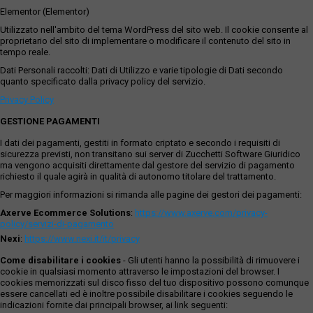
Elementor (Elementor)
Utilizzato nell'ambito del tema WordPress del sito web. Il cookie consente al
proprietario del sito di implementare o modificare il contenuto del sito in
tempo reale.
Dati Personali raccolti: Dati di Utilizzo e varie tipologie di Dati secondo
quanto specificato dalla privacy policy del servizio.
Privacy Policy
GESTIONE PAGAMENTI
I dati dei pagamenti, gestiti in formato criptato e secondo i requisiti di
sicurezza previsti, non transitano sui server di Zucchetti Software Giuridico
ma vengono acquisiti direttamente dal gestore del servizio di pagamento
richiesto il quale agirà in qualità di autonomo titolare del trattamento.
Per maggiori informazioni si rimanda alle pagine dei gestori dei pagamenti:
Axerve Ecommerce Solutions
:
https://www.axerve.com/privacy-
policy/servizi-di-pagamento
Nexi
:
https://www.nexi.it/it/privacy
Come disabilitare i cookies
- Gli utenti hanno la possibilità di rimuovere i
cookie in qualsiasi momento attraverso le impostazioni del browser. I
cookies memorizzati sul disco fisso del tuo dispositivo possono comunque
essere cancellati ed è inoltre possibile disabilitare i cookies seguendo le
indicazioni fornite dai principali browser, ai link seguenti: