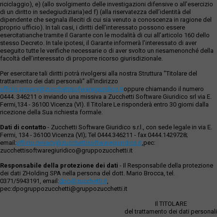
riciclaggio), e) (allo svolgimento delle investigazioni difensive o all’esercizio
di un diritto in sedegiudiziaria)ed f) (alla riservatezza dell’identità del
dipendente che segnala illeciti di cui sia venuto a conoscenza in ragione del
proprio ufficio). In tali casi, i diritti dell’interessato possono essere
esercitatianche tramite il Garante con le modalità di cui all’articolo 160 dello
stesso Decreto. In tale ipotesi, il Garante informerà l’interessato di aver
eseguito tutte le verifiche necessarie o di aver svolto un riesamenonché della
facoltà dell’interessato di proporre ricorso giurisdizionale.
Per esercitare tali diritti potrà rivolgersi alla nostra Struttura "Titolare del
trattamento dei dati personali" all'indirizzo
ufficio.privacy@zucchettisofwaregiuridico.it
oppure chiamando il numero
0444. 346211 o inviando una missiva a Zucchetti Software Giuridico srl via E.
Fermi,134 - 36100 Vicenza (VI). Il Titolare Le risponderà entro 30 giorni dalla
ricezione della Sua richiesta formale.
Dati di contatto
- Zucchetti Software Giuridico s.r.l., con sede legale in via E.
Fermi, 134 - 36100 Vicenza (VI); Tel 0444.346211 - fax 0444.1429728;
email:
ufficio.privacy@zucchettisoftwaregiuridico.it
,pec:
zucchettisoftwaregiuridico@gruppozucchetti.it
Responsabile della protezione dei dati
- Il Responsabile della protezione
dei dati ZHolding SPA nella persona del dott. Mario Brocca, tel.
0371/5943191, email:
dpo@zucchetti.it
,
pec:dpogruppozucchetti@gruppozucchetti.it
Il TITOLARE
del trattamento dei dati personali