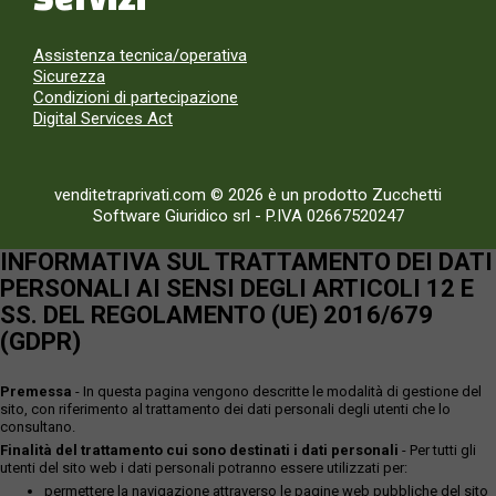
Assistenza tecnica/operativa
Sicurezza
Condizioni di partecipazione
Digital Services Act
venditetraprivati.com © 2026 è un prodotto Zucchetti
Software Giuridico srl
-
P.IVA 02667520247
INFORMATIVA SUL TRATTAMENTO DEI DATI
PERSONALI AI SENSI DEGLI ARTICOLI 12 E
SS. DEL REGOLAMENTO (UE) 2016/679
(GDPR)
Premessa
- In questa pagina vengono descritte le modalità di gestione del
sito, con riferimento al trattamento dei dati personali degli utenti che lo
consultano.
Finalità del trattamento cui sono destinati i dati personali
- Per tutti gli
utenti del sito web i dati personali potranno essere utilizzati per:
permettere la navigazione attraverso le pagine web pubbliche del sito