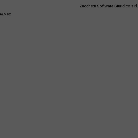
Zucchetti Software Giuridico s.r.l.
REV 02