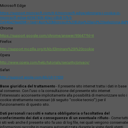
Microsoft Edge
https://support.microsoft.com/it-it/microsoft-edge/eliminare-i-cookie-in-
microsoft-edge-63947406-40ac-c3b8-57b9-
2a946a29ae09#:~:text=Apri%20Microsoft%20Edge%20and%20seleziona,del
Chrome
https://support.google.com/chrome/answer/95647?hl=it
Firefox
http://support.mozilla.org/it/kb/Eliminare%20i%20cookie
Opera
http://www.opera.com/help/tutorials/security/privacy/
Safari
http://support.apple.com/kb/ph11920
Base giuridica del trattamento
- Il presente sito internet tratta i dati in base
al consenso. Con l'uso o la consultazione del presente sito internet
l’interessato acconsente implicitamente alla possibilità di memorizzare solo i
cookie strettamente necessari (di seguito “cookie tecnici”) per il
funzionamento di questo sito.
Dati personali raccolti e natura obbligatoria o facoltativa del
conferimento dei dati e conseguenze di un eventuale rifiuto
- Come tutti
i siti web anche il presente sito fa uso di log file, nei quali vengono conservate
informazioni raccolte in maniera automatizzata durante le visite degli utenti.