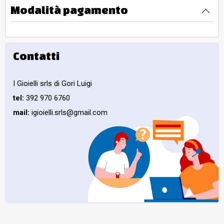
Modalità pagamento
Contatti
I Gioielli srls di Gori Luigi
tel:
392 970 6760
mail:
igioielli.srls@gmail.com