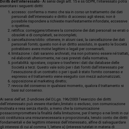
Diritti dell’interessato
- Ai sensi degli artt. 15 e ss GDPR, l’interessato potrà
esercitare i seguenti diritti:
accesso: conferma o meno che sia in corso un trattamento dei dati
personali dell’interessato e diritto di accesso agli stessi; non è
possibile rispondere a richieste manifestamente infondate, eccessive
o ripetitive;
rettifica: correggere/ottenere la correzione dei dati personali se errati o
obsoleti e di completarli, se incompleti;
cancellazione/oblio: ottenere, in alcuni casi, la cancellazione dei dati
personali forniti; questo non è un diritto assoluto, in quanto le Società
potrebbero avere motivi legittimi o legali per conservarli;
limitazione: i dati saranno archiviati, ma non potranno essere né trattati,
né elaborati ulteriormente, nei casi previsti dalla normativa;
portabilità: spostare, copiare o trasferire i dati dai database delle
Società a terzi. Questo vale solo per i dati forniti dall’interessato per
l’esecuzione di un contratto o per i quali è stato fornito consenso e
espresso e il trattamento viene eseguito con mezzi automatizzati;
opposizione al marketing diretto;
revoca del consenso in qualsiasi momento, qualora il trattamento si
basi sul consenso.
Ai sensi dell’art. 2-undicies del D.Lgs. 196/2003 l’esercizio dei diritti
dell’interessato può essere ritardato,limitato o escluso, con comunicazione
motivata e resa senza ritardo, a meno che la comunicazione
possacompromettere la finalità della limitazione, per il tempo e nei limiti in cui
ciò costituisca una misuranecessaria e proporzionata, tenuto conto dei diritti
fondamentali e dei legittimi interessi dell’interessato, alfine di salvaguardare
gli interessi di cui al comma 1, lettere a) (interessi tutelati in materia di