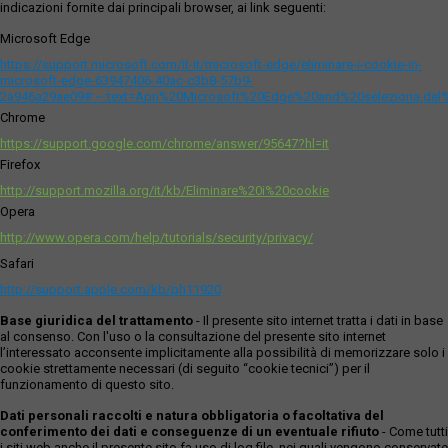
indicazioni fornite dai principali browser, ai link seguenti:
Microsoft Edge
https://support.microsoft.com/it-it/microsoft-edge/eliminare-i-cookie-in-
microsoft-edge-63947406-40ac-c3b8-57b9-
2a946a29ae09#:~:text=Apri%20Microsoft%20Edge%20and%20seleziona,del
Chrome
https://support.google.com/chrome/answer/95647?hl=it
Firefox
http://support.mozilla.org/it/kb/Eliminare%20i%20cookie
Opera
http://www.opera.com/help/tutorials/security/privacy/
Safari
http://support.apple.com/kb/ph11920
Base giuridica del trattamento
- Il presente sito internet tratta i dati in base
al consenso. Con l'uso o la consultazione del presente sito internet
l’interessato acconsente implicitamente alla possibilità di memorizzare solo i
cookie strettamente necessari (di seguito “cookie tecnici”) per il
funzionamento di questo sito.
Dati personali raccolti e natura obbligatoria o facoltativa del
conferimento dei dati e conseguenze di un eventuale rifiuto
- Come tutti
i siti web anche il presente sito fa uso di log file, nei quali vengono conservate