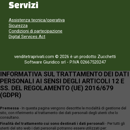
Servizi
Assistenza tecnica/operativa
Sicurezza
Condizioni di partecipazione
Digital Services Act
venditetraprivati.com © 2026 è un prodotto Zucchetti
Software Giuridico srl
-
P.IVA 02667520247
INFORMATIVA SUL TRATTAMENTO DEI DATI
PERSONALI AI SENSI DEGLI ARTICOLI 12 E
SS. DEL REGOLAMENTO (UE) 2016/679
(GDPR)
Premessa
- In questa pagina vengono descritte le modalità di gestione del
sito, con riferimento al trattamento dei dati personali degli utenti che lo
consultano.
Finalità del trattamento cui sono destinati i dati personali
- Per tutti gli
utenti del sito web i dati personali potranno essere utilizzati per: