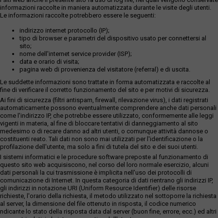
informazioni raccolte in maniera automatizzata durante le visite degli utenti.
Le informazioni raccolte potrebbero essere le seguenti:
indirizzo internet protocollo (IP);
tipo di browser e parametri del dispositivo usato per connettersi al
sito;
nome dell'internet service provider (ISP);
data e orario di visita;
pagina web di provenienza del visitatore (referral) e di uscita.
Le suddette informazioni sono trattate in forma automatizzata e raccolte al
fine di verificare il corretto funzionamento del sito e per motivi di sicurezza.
Ai fini di sicurezza (filtri antispam, firewall, rilevazione virus), i dati registrati
automaticamente possono eventualmente comprendere anche dati personali
come l'indirizzo IP, che potrebbe essere utilizzato, conformemente alle leggi
vigenti in materia, al fine di bloccare tentativi di danneggiamento al sito
medesimo o di recare danno ad altri utenti, o comunque attività dannose o
costituenti reato. Tali dati non sono mai utilizzati per l'identificazione o la
profilazione dell'utente, ma solo a fini di tutela del sito e dei suoi utenti.
I sistemi informatici e le procedure software preposte al funzionamento di
questo sito web acquisiscono, nel corso del loro normale esercizio, alcuni
dati personali la cui trasmissione è implicita nell'uso dei protocolli di
comunicazione di Internet. In questa categoria di dati rientrano gli indirizzi IP,
gli indirizzi in notazione URI (Uniform Resource Identifier) delle risorse
richieste, l'orario della richiesta, il metodo utilizzato nel sottoporre la richiesta
al server, la dimensione del file ottenuto in risposta, il codice numerico
ndicante lo stato della risposta data dal server (buon fine, errore, ecc.) ed altri