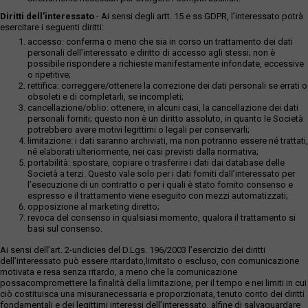
Diritti dell’interessato
- Ai sensi degli artt. 15 e ss GDPR, l’interessato potrà
esercitare i seguenti diritti:
accesso: conferma o meno che sia in corso un trattamento dei dati
personali dell’interessato e diritto di accesso agli stessi; non è
possibile rispondere a richieste manifestamente infondate, eccessive
o ripetitive;
rettifica: correggere/ottenere la correzione dei dati personali se errati o
obsoleti e di completarli, se incompleti;
cancellazione/oblio: ottenere, in alcuni casi, la cancellazione dei dati
personali forniti; questo non è un diritto assoluto, in quanto le Società
potrebbero avere motivi legittimi o legali per conservarli;
limitazione: i dati saranno archiviati, ma non potranno essere né trattati,
né elaborati ulteriormente, nei casi previsti dalla normativa;
portabilità: spostare, copiare o trasferire i dati dai database delle
Società a terzi. Questo vale solo per i dati forniti dall’interessato per
l’esecuzione di un contratto o per i quali è stato fornito consenso e
espresso e il trattamento viene eseguito con mezzi automatizzati;
opposizione al marketing diretto;
revoca del consenso in qualsiasi momento, qualora il trattamento si
basi sul consenso.
Ai sensi dell’art. 2-undicies del D.Lgs. 196/2003 l’esercizio dei diritti
dell’interessato può essere ritardato,limitato o escluso, con comunicazione
motivata e resa senza ritardo, a meno che la comunicazione
possacompromettere la finalità della limitazione, per il tempo e nei limiti in cui
ciò costituisca una misuranecessaria e proporzionata, tenuto conto dei diritti
fondamentali e dei legittimi interessi dell’interessato, alfine di salvaguardare