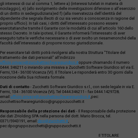
gli interessi di cui al comma 1, lettere a) (interessi tutelati in materia di
riciclaggio), e) (allo svolgimento delle investigazioni difensive o all’esercizio
di un diritto in sedegiudiziaria)ed f) (alla riservatezza dell’identità del
dipendente che segnala illeciti di cui sia venuto a conoscenza in ragione del
proprio ufficio). In tali casi, i diritti dell’interessato possono essere
esercitatianche tramite il Garante con le modalità di cui all’articolo 160 dello
stesso Decreto. In tale ipotesi, il Garante informerà l’interessato di aver
eseguito tutte le verifiche necessarie o di aver svolto un riesamenonché della
facoltà dell’interessato di proporre ricorso giurisdizionale.
Per esercitare tali diritti potrà rivolgersi alla nostra Struttura "Titolare del
trattamento dei dati personali" all'indirizzo
ufficio.privacy@zucchettisofwaregiuridico.it
oppure chiamando il numero
0444. 346211 o inviando una missiva a Zucchetti Software Giuridico srl via E.
Fermi,134 - 36100 Vicenza (VI). Il Titolare Le risponderà entro 30 giorni dalla
ricezione della Sua richiesta formale.
Dati di contatto
- Zucchetti Software Giuridico s.r.l., con sede legale in via E.
Fermi, 134 - 36100 Vicenza (VI); Tel 0444.346211 - fax 0444.1429728;
email:
ufficio.privacy@zucchettisoftwaregiuridico.it
,pec:
zucchettisoftwaregiuridico@gruppozucchetti.it
Responsabile della protezione dei dati
- Il Responsabile della protezione
dei dati ZHolding SPA nella persona del dott. Mario Brocca, tel.
0371/5943191, email:
dpo@zucchetti.it
,
pec:dpogruppozucchetti@gruppozucchetti.it
Il TITOLARE