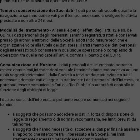
parametri relativi al sistema operativo dell'utente.
Tempi di conservazione dei Suoi dati
- I dati personali raccolti durante la
navigazione saranno conservati per il tempo necessario a svolgere le attività
precisate e non oltre 24 mesi.
Modalità del trattamento
- Ai sensi e per gli effetti degli artt. 12 e ss. del
GDPR, i dati personali degli interessati saranno registrati, trattati e conservati
presso gli archivi elettronici delle Società, adottando misure tecniche e
organizzative volte alla tutela dei dati stessi. Il trattamento dei dati personali
degli interessati può consistere in qualunque operazione o complesso di
operazioni tra quelle indicate all' art. 4, comma 1, punto 2 del GDPR.
Comunicazione e diffusione
- I dati personali dell’interessato potranno
essere comunicati,intendendosi con tale termine il darne conoscenza ad uno
o più soggetti determinati, dalla Società a terzi perdare attuazione a tutti i
necessari adempimenti di legge. In particolare i dati personali dell’interessato
potranno essere comunicati a Enti o Uffici Pubblici o autorità di controllo in
funzione degli obblighi di legge.
I dati personali dell’interessato potranno essere comunicati nei seguenti
termini:
a soggetti che possono accedere ai dati in forza di disposizione di
legge, di regolamento o di normativacomunitaria, nei limiti previsti da
tali norme;
a soggetti che hanno necessità di accedere ai dati per finalità ausiliare
al rapporto che intercorre tra l’interessato e la Società, nei limiti
strettamente necessari per svolgere i compiti ausiliari.