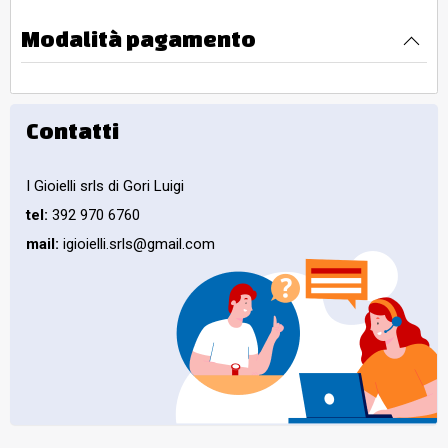
Modalità pagamento
Contatti
I Gioielli srls di Gori Luigi
tel:
392 970 6760
mail:
igioielli.srls@gmail.com