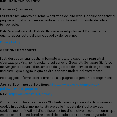
IMPLEMENTAZIONE SITO
Elementor (Elementor)
Utilizzato nell'ambito del tema WordPress del sito web. Il cookie consente al
proprietario del sito di implementare o modificare il contenuto del sito in
tempo reale.
Dati Personali raccolti: Dati di Utilizzo e varie tipologie di Dati secondo
quanto specificato dalla privacy policy del servizio.
Privacy Policy
GESTIONE PAGAMENTI
I dati dei pagamenti, gestiti in formato criptato e secondo i requisiti di
sicurezza previsti, non transitano sui server di Zucchetti Software Giuridico
ma vengono acquisiti direttamente dal gestore del servizio di pagamento
richiesto il quale agirà in qualità di autonomo titolare del trattamento.
Per maggiori informazioni si rimanda alle pagine dei gestori dei pagamenti:
Axerve Ecommerce Solutions
:
https://www.axerve.com/privacy-
policy/servizi-di-pagamento
Nexi
:
https://www.nexi.it/it/privacy
Come disabilitare i cookies
- Gli utenti hanno la possibilità di rimuovere i
cookie in qualsiasi momento attraverso le impostazioni del browser. I
cookies memorizzati sul disco fisso del tuo dispositivo possono comunque
essere cancellati ed è inoltre possibile disabilitare i cookies seguendo le