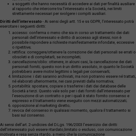
a soggetti che hanno necessità di accedere ai dati per finalità ausiliare
al rapporto che intercorre tra l’interessato e la Società, nei limiti
strettamente necessari per svolgere i compiti ausiliari.
Diritti dell’interessato
- Ai sensi degli artt. 15 e ss GDPR, l’interessato potrà
esercitare i seguenti diritti:
accesso: conferma o meno che sia in corso un trattamento dei dati
personali dell’interessato e diritto di accesso agli stessi; non è
possibile rispondere a richieste manifestamente infondate, eccessive
o ripetitive;
rettifica: correggere/ottenere la correzione dei dati personali se errati o
obsoleti e di completarli, se incompleti;
cancellazione/oblio: ottenere, in alcuni casi, la cancellazione dei dati
personali forniti; questo non è un diritto assoluto, in quanto le Società
potrebbero avere motivi legittimi o legali per conservarli;
limitazione: i dati saranno archiviati, ma non potranno essere né trattati,
né elaborati ulteriormente, nei casi previsti dalla normativa;
portabilità: spostare, copiare o trasferire i dati dai database delle
Società a terzi. Questo vale solo per i dati forniti dall’interessato per
l’esecuzione di un contratto o per i quali è stato fornito consenso e
espresso e il trattamento viene eseguito con mezzi automatizzati;
opposizione al marketing diretto;
revoca del consenso in qualsiasi momento, qualora il trattamento si
basi sul consenso.
Ai sensi dell’art. 2-undicies del D.Lgs. 196/2003 l’esercizio dei diritti
dell’interessato può essere ritardato,limitato o escluso, con comunicazione
motivata e resa senza ritardo, a meno che la comunicazione