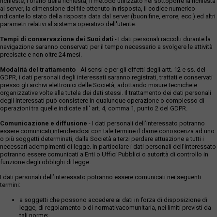
richieste, l'orario della richiesta, il metodo utilizzato nel sottoporre la richiesta
al server, la dimensione del file ottenuto in risposta, il codice numerico
ndicante lo stato della risposta data dal server (buon fine, errore, ecc.) ed altri
parametri relativi al sistema operativo dell'utente.
Tempi di conservazione dei Suoi dati
- I dati personali raccolti durante la
navigazione saranno conservati per il tempo necessario a svolgere le attività
precisate e non oltre 24 mesi.
Modalità del trattamento
- Ai sensi e per gli effetti degli artt. 12 e ss. del
GDPR, i dati personali degli interessati saranno registrati, trattati e conservati
presso gli archivi elettronici delle Società, adottando misure tecniche e
organizzative volte alla tutela dei dati stessi. Il trattamento dei dati personali
degli interessati può consistere in qualunque operazione o complesso di
operazioni tra quelle indicate all' art. 4, comma 1, punto 2 del GDPR.
Comunicazione e diffusione
- I dati personali dell’interessato potranno
essere comunicati,intendendosi con tale termine il darne conoscenza ad uno
o più soggetti determinati, dalla Società a terzi perdare attuazione a tutti i
necessari adempimenti di legge. In particolare i dati personali dell’interessato
potranno essere comunicati a Enti o Uffici Pubblici o autorità di controllo in
funzione degli obblighi di legge.
I dati personali dell’interessato potranno essere comunicati nei seguenti
termini:
a soggetti che possono accedere ai dati in forza di disposizione di
legge, di regolamento o di normativacomunitaria, nei limiti previsti da
tali norme;