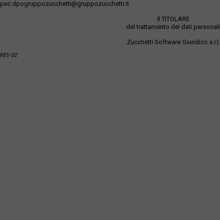
pec:dpogruppozucchetti@gruppozucchetti.it
Il TITOLARE
del trattamento dei dati personali
Zucchetti Software Giuridico s.r.l.
REV 02