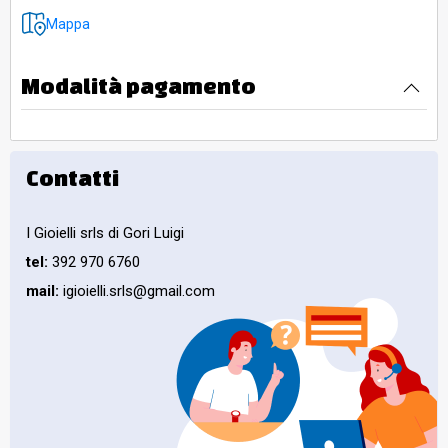
Mappa
Modalità pagamento
Contatti
I Gioielli srls di Gori Luigi
tel:
392 970 6760
mail:
igioielli.srls@gmail.com