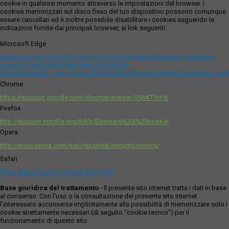
cookie in qualsiasi momento attraverso le impostazioni del browser. I
cookies memorizzati sul disco fisso del tuo dispositivo possono comunque
essere cancellati ed è inoltre possibile disabilitare i cookies seguendo le
indicazioni fornite dai principali browser, ai link seguenti:
Microsoft Edge
https://support.microsoft.com/it-it/microsoft-edge/eliminare-i-cookie-in-
microsoft-edge-63947406-40ac-c3b8-57b9-
2a946a29ae09#:~:text=Apri%20Microsoft%20Edge%20and%20seleziona,del
Chrome
https://support.google.com/chrome/answer/95647?hl=it
Firefox
http://support.mozilla.org/it/kb/Eliminare%20i%20cookie
Opera
http://www.opera.com/help/tutorials/security/privacy/
Safari
http://support.apple.com/kb/ph11920
Base giuridica del trattamento
- Il presente sito internet tratta i dati in base
al consenso. Con l'uso o la consultazione del presente sito internet
l’interessato acconsente implicitamente alla possibilità di memorizzare solo i
cookie strettamente necessari (di seguito “cookie tecnici”) per il
funzionamento di questo sito.