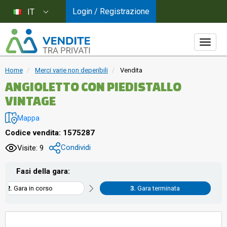
Login / Registrazione
IT
Home
Merci varie non deperibili
Vendita
ANGIOLETTO CON PIEDISTALLO
VINTAGE
Mappa
Codice vendita: 1575287
Condividi
Visite: 9
Fasi della gara:
Gara in corso
Gara terminata