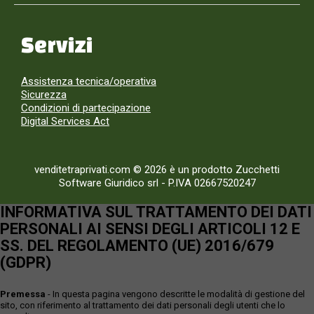
Servizi
Assistenza tecnica/operativa
Sicurezza
Condizioni di partecipazione
Digital Services Act
venditetraprivati.com © 2026 è un prodotto Zucchetti
Software Giuridico srl
-
P.IVA 02667520247
INFORMATIVA SUL TRATTAMENTO DEI DATI
PERSONALI AI SENSI DEGLI ARTICOLI 12 E
SS. DEL REGOLAMENTO (UE) 2016/679
(GDPR)
Premessa
- In questa pagina vengono descritte le modalità di gestione del
sito, con riferimento al trattamento dei dati personali degli utenti che lo