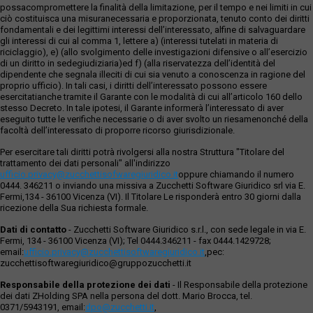
possacompromettere la finalità della limitazione, per il tempo e nei limiti in cui
ciò costituisca una misuranecessaria e proporzionata, tenuto conto dei diritti
fondamentali e dei legittimi interessi dell’interessato, alfine di salvaguardare
gli interessi di cui al comma 1, lettere a) (interessi tutelati in materia di
riciclaggio), e) (allo svolgimento delle investigazioni difensive o all’esercizio
di un diritto in sedegiudiziaria)ed f) (alla riservatezza dell’identità del
dipendente che segnala illeciti di cui sia venuto a conoscenza in ragione del
proprio ufficio). In tali casi, i diritti dell’interessato possono essere
esercitatianche tramite il Garante con le modalità di cui all’articolo 160 dello
stesso Decreto. In tale ipotesi, il Garante informerà l’interessato di aver
eseguito tutte le verifiche necessarie o di aver svolto un riesamenonché della
facoltà dell’interessato di proporre ricorso giurisdizionale.
Per esercitare tali diritti potrà rivolgersi alla nostra Struttura "Titolare del
trattamento dei dati personali" all'indirizzo
ufficio.privacy@zucchettisofwaregiuridico.it
oppure chiamando il numero
0444. 346211 o inviando una missiva a Zucchetti Software Giuridico srl via E.
Fermi,134 - 36100 Vicenza (VI). Il Titolare Le risponderà entro 30 giorni dalla
ricezione della Sua richiesta formale.
Dati di contatto
- Zucchetti Software Giuridico s.r.l., con sede legale in via E.
Fermi, 134 - 36100 Vicenza (VI); Tel 0444.346211 - fax 0444.1429728;
email:
ufficio.privacy@zucchettisoftwaregiuridico.it
,pec:
zucchettisoftwaregiuridico@gruppozucchetti.it
Responsabile della protezione dei dati
- Il Responsabile della protezione
dei dati ZHolding SPA nella persona del dott. Mario Brocca, tel.
0371/5943191, email:
dpo@zucchetti.it
,