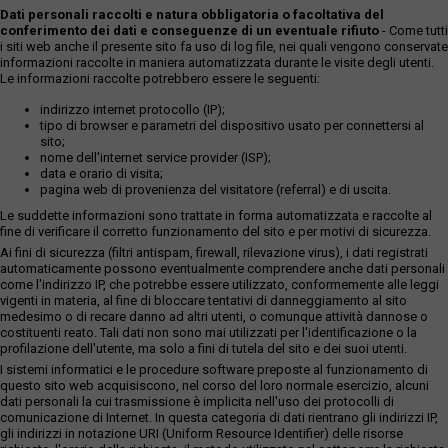
Dati personali raccolti e natura obbligatoria o facoltativa del
conferimento dei dati e conseguenze di un eventuale rifiuto
- Come tutti
i siti web anche il presente sito fa uso di log file, nei quali vengono conservate
informazioni raccolte in maniera automatizzata durante le visite degli utenti.
Le informazioni raccolte potrebbero essere le seguenti:
indirizzo internet protocollo (IP);
tipo di browser e parametri del dispositivo usato per connettersi al
sito;
nome dell'internet service provider (ISP);
data e orario di visita;
pagina web di provenienza del visitatore (referral) e di uscita.
Le suddette informazioni sono trattate in forma automatizzata e raccolte al
fine di verificare il corretto funzionamento del sito e per motivi di sicurezza.
Ai fini di sicurezza (filtri antispam, firewall, rilevazione virus), i dati registrati
automaticamente possono eventualmente comprendere anche dati personali
come l'indirizzo IP, che potrebbe essere utilizzato, conformemente alle leggi
vigenti in materia, al fine di bloccare tentativi di danneggiamento al sito
medesimo o di recare danno ad altri utenti, o comunque attività dannose o
costituenti reato. Tali dati non sono mai utilizzati per l'identificazione o la
profilazione dell'utente, ma solo a fini di tutela del sito e dei suoi utenti.
I sistemi informatici e le procedure software preposte al funzionamento di
questo sito web acquisiscono, nel corso del loro normale esercizio, alcuni
dati personali la cui trasmissione è implicita nell'uso dei protocolli di
comunicazione di Internet. In questa categoria di dati rientrano gli indirizzi IP,
gli indirizzi in notazione URI (Uniform Resource Identifier) delle risorse