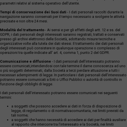
parametri relativi al sistema operativo dell'utente.
Tempi di conservazione dei Suoi dati
- I dati personali raccolti durante la
navigazione saranno conservati per il tempo necessario a svolgere le attività
precisate e non oltre 24 mesi.
Modalità del trattamento
- Ai sensi e per gli effetti degli artt. 12 e ss. del
GDPR, i dati personali degli interessati saranno registrati, trattati e conservati
presso gli archivi elettronici delle Società, adottando misure tecniche e
organizzative volte alla tutela dei dati stessi. Il trattamento dei dati personali
degli interessati può consistere in qualunque operazione o complesso di
operazioni tra quelle indicate all' art. 4, comma 1, punto 2 del GDPR.
Comunicazione e diffusione
- I dati personali dell’interessato potranno
essere comunicati,intendendosi con tale termine il darne conoscenza ad uno
o più soggetti determinati, dalla Società a terzi perdare attuazione a tutti i
necessari adempimenti di legge. In particolare i dati personali dell’interessato
potranno essere comunicati a Enti o Uffici Pubblici o autorità di controllo in
funzione degli obblighi di legge.
I dati personali dell’interessato potranno essere comunicati nei seguenti
termini:
a soggetti che possono accedere ai dati in forza di disposizione di
legge, di regolamento o di normativacomunitaria, nei limiti previsti da
tali norme;
a soggetti che hanno necessità di accedere ai dati per finalità ausiliare
al rapporto che intercorre tra l’interessato e la Società, nei limiti