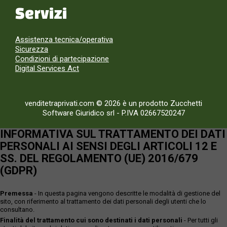
Servizi
Assistenza tecnica/operativa
Sicurezza
Condizioni di partecipazione
Digital Services Act
venditetraprivati.com © 2026 è un prodotto Zucchetti
Software Giuridico srl
-
P.IVA 02667520247
INFORMATIVA SUL TRATTAMENTO DEI DATI
PERSONALI AI SENSI DEGLI ARTICOLI 12 E
SS. DEL REGOLAMENTO (UE) 2016/679
(GDPR)
Premessa
- In questa pagina vengono descritte le modalità di gestione del
sito, con riferimento al trattamento dei dati personali degli utenti che lo
consultano.
Finalità del trattamento cui sono destinati i dati personali
- Per tutti gli