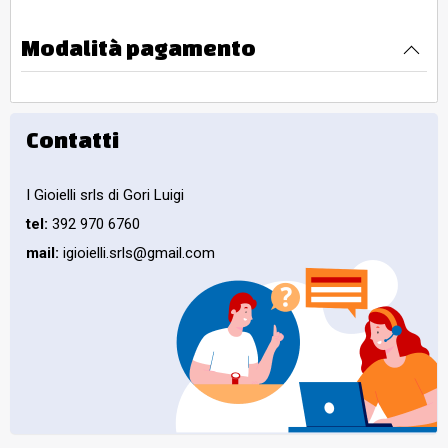
Modalità pagamento
Contatti
I Gioielli srls di Gori Luigi
tel:
392 970 6760
mail:
igioielli.srls@gmail.com