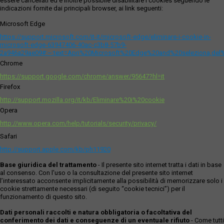
essere cancellati ed è inoltre possibile disabilitare i cookies seguendo le
indicazioni fornite dai principali browser, ai link seguenti:
Microsoft Edge
https://support.microsoft.com/it-it/microsoft-edge/eliminare-i-cookie-in-
microsoft-edge-63947406-40ac-c3b8-57b9-
2a946a29ae09#:~:text=Apri%20Microsoft%20Edge%20and%20seleziona,del
Chrome
https://support.google.com/chrome/answer/95647?hl=it
Firefox
http://support.mozilla.org/it/kb/Eliminare%20i%20cookie
Opera
http://www.opera.com/help/tutorials/security/privacy/
Safari
http://support.apple.com/kb/ph11920
Base giuridica del trattamento
- Il presente sito internet tratta i dati in base
al consenso. Con l'uso o la consultazione del presente sito internet
l’interessato acconsente implicitamente alla possibilità di memorizzare solo i
cookie strettamente necessari (di seguito “cookie tecnici”) per il
funzionamento di questo sito.
Dati personali raccolti e natura obbligatoria o facoltativa del
conferimento dei dati e conseguenze di un eventuale rifiuto
- Come tutti