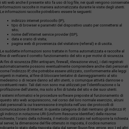
i siti web anche il presente sito fa uso di log file, nei quali vengono conservate
informazioni raccolte in maniera automatizzata durante le visite degli utenti.
Le informazioni raccolte potrebbero essere le seguenti:
indirizzo internet protocollo (IP);
tipo di browser e parametri del dispositivo usato per connettersi al
sito;
nome dell'internet service provider (ISP);
data e orario di visita;
pagina web di provenienza del visitatore (referral) e di uscita.
Le suddette informazioni sono trattate in forma automatizzata e raccolte al
fine di verificare il corretto funzionamento del sito e per motivi di sicurezza.
Ai fini di sicurezza (filtri antispam, firewall, rilevazione virus), i dati registrati
automaticamente possono eventualmente comprendere anche dati personali
come l'indirizzo IP, che potrebbe essere utilizzato, conformemente alle leggi
vigenti in materia, al fine di bloccare tentativi di danneggiamento al sito
medesimo o di recare danno ad altri utenti, o comunque attività dannose o
costituenti reato. Tali dati non sono mai utilizzati per l'identificazione o la
profilazione dell'utente, ma solo a fini di tutela del sito e dei suoi utenti.
I sistemi informatici e le procedure software preposte al funzionamento di
questo sito web acquisiscono, nel corso del loro normale esercizio, alcuni
dati personali la cui trasmissione è implicita nell'uso dei protocolli di
comunicazione di Internet. In questa categoria di dati rientrano gli indirizzi IP,
gli indirizzi in notazione URI (Uniform Resource Identifier) delle risorse
richieste, l'orario della richiesta, il metodo utilizzato nel sottoporre la richiesta
al server, la dimensione del file ottenuto in risposta, il codice numerico
ndicante lo stato della risposta data dal server (buon fine, errore, ecc.) ed altri