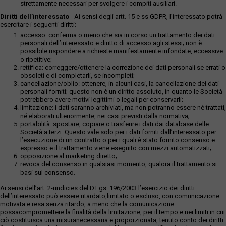
strettamente necessari per svolgere i compiti ausiliari.
Diritti dell’interessato
- Ai sensi degli artt. 15 e ss GDPR, l’interessato potrà
esercitare i seguenti diritti:
accesso: conferma o meno che sia in corso un trattamento dei dati
personali dell’interessato e diritto di accesso agli stessi; non è
possibile rispondere a richieste manifestamente infondate, eccessive
o ripetitive;
rettifica: correggere/ottenere la correzione dei dati personali se errati o
obsoleti e di completarli, se incompleti;
cancellazione/oblio: ottenere, in alcuni casi, la cancellazione dei dati
personali forniti; questo non è un diritto assoluto, in quanto le Società
potrebbero avere motivi legittimi o legali per conservarli;
limitazione: i dati saranno archiviati, ma non potranno essere né trattati,
né elaborati ulteriormente, nei casi previsti dalla normativa;
portabilità: spostare, copiare o trasferire i dati dai database delle
Società a terzi. Questo vale solo per i dati forniti dall’interessato per
l’esecuzione di un contratto o per i quali è stato fornito consenso e
espresso e il trattamento viene eseguito con mezzi automatizzati;
opposizione al marketing diretto;
revoca del consenso in qualsiasi momento, qualora il trattamento si
basi sul consenso.
Ai sensi dell’art. 2-undicies del D.Lgs. 196/2003 l’esercizio dei diritti
dell’interessato può essere ritardato,limitato o escluso, con comunicazione
motivata e resa senza ritardo, a meno che la comunicazione
possacompromettere la finalità della limitazione, per il tempo e nei limiti in cui
ciò costituisca una misuranecessaria e proporzionata, tenuto conto dei diritti