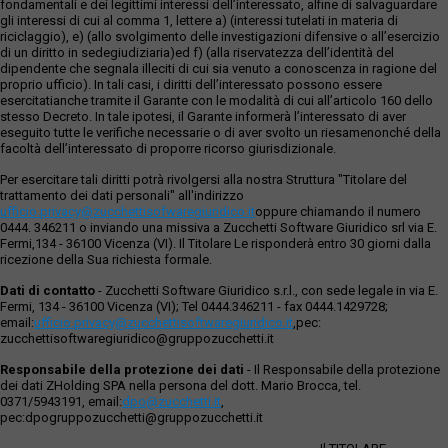
fondamentali e dei legittimi interessi dell’interessato, alfine di salvaguardare
gli interessi di cui al comma 1, lettere a) (interessi tutelati in materia di
riciclaggio), e) (allo svolgimento delle investigazioni difensive o all’esercizio
di un diritto in sedegiudiziaria)ed f) (alla riservatezza dell’identità del
dipendente che segnala illeciti di cui sia venuto a conoscenza in ragione del
proprio ufficio). In tali casi, i diritti dell’interessato possono essere
esercitatianche tramite il Garante con le modalità di cui all’articolo 160 dello
stesso Decreto. In tale ipotesi, il Garante informerà l’interessato di aver
eseguito tutte le verifiche necessarie o di aver svolto un riesamenonché della
facoltà dell’interessato di proporre ricorso giurisdizionale.
Per esercitare tali diritti potrà rivolgersi alla nostra Struttura "Titolare del
trattamento dei dati personali" all'indirizzo
ufficio.privacy@zucchettisofwaregiuridico.it
oppure chiamando il numero
0444. 346211 o inviando una missiva a Zucchetti Software Giuridico srl via E.
Fermi,134 - 36100 Vicenza (VI). Il Titolare Le risponderà entro 30 giorni dalla
ricezione della Sua richiesta formale.
Dati di contatto
- Zucchetti Software Giuridico s.r.l., con sede legale in via E.
Fermi, 134 - 36100 Vicenza (VI); Tel 0444.346211 - fax 0444.1429728;
email:
ufficio.privacy@zucchettisoftwaregiuridico.it
,pec:
zucchettisoftwaregiuridico@gruppozucchetti.it
Responsabile della protezione dei dati
- Il Responsabile della protezione
dei dati ZHolding SPA nella persona del dott. Mario Brocca, tel.
0371/5943191, email:
dpo@zucchetti.it
,
pec:dpogruppozucchetti@gruppozucchetti.it