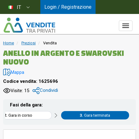
Login / Registrazione
IT
Home
Preziosi
Vendita
ANELLO IN ARGENTO E SWAROVSKI
NUOVO
Mappa
Codice vendita: 1625696
Condividi
Visite: 15
Fasi della gara:
Gara in corso
Gara terminata