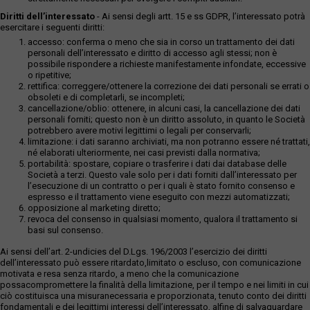
Diritti dell’interessato
- Ai sensi degli artt. 15 e ss GDPR, l’interessato potrà
esercitare i seguenti diritti:
accesso: conferma o meno che sia in corso un trattamento dei dati
personali dell’interessato e diritto di accesso agli stessi; non è
possibile rispondere a richieste manifestamente infondate, eccessive
o ripetitive;
rettifica: correggere/ottenere la correzione dei dati personali se errati o
obsoleti e di completarli, se incompleti;
cancellazione/oblio: ottenere, in alcuni casi, la cancellazione dei dati
personali forniti; questo non è un diritto assoluto, in quanto le Società
potrebbero avere motivi legittimi o legali per conservarli;
limitazione: i dati saranno archiviati, ma non potranno essere né trattati,
né elaborati ulteriormente, nei casi previsti dalla normativa;
portabilità: spostare, copiare o trasferire i dati dai database delle
Società a terzi. Questo vale solo per i dati forniti dall’interessato per
l’esecuzione di un contratto o per i quali è stato fornito consenso e
espresso e il trattamento viene eseguito con mezzi automatizzati;
opposizione al marketing diretto;
revoca del consenso in qualsiasi momento, qualora il trattamento si
basi sul consenso.
Ai sensi dell’art. 2-undicies del D.Lgs. 196/2003 l’esercizio dei diritti
dell’interessato può essere ritardato,limitato o escluso, con comunicazione
motivata e resa senza ritardo, a meno che la comunicazione
possacompromettere la finalità della limitazione, per il tempo e nei limiti in cui
ciò costituisca una misuranecessaria e proporzionata, tenuto conto dei diritti
fondamentali e dei legittimi interessi dell’interessato, alfine di salvaguardare