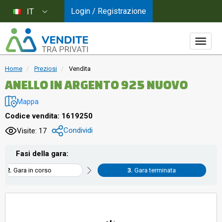
Login / Registrazione
IT
Home
Preziosi
Vendita
ANELLO IN ARGENTO 925 NUOVO
Mappa
Codice vendita: 1619250
Condividi
Visite: 17
Fasi della gara:
Gara in corso
Gara terminata