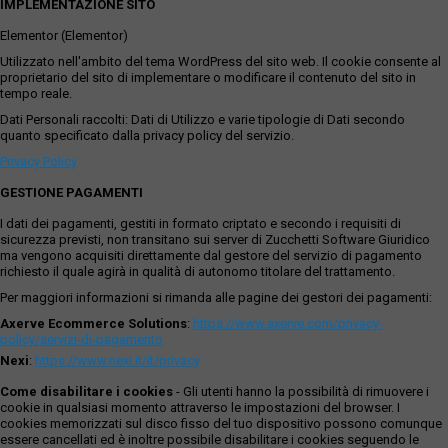
IMPLEMENTAZIONE SITO
Elementor (Elementor)
Utilizzato nell'ambito del tema WordPress del sito web. Il cookie consente al
proprietario del sito di implementare o modificare il contenuto del sito in
tempo reale.
Dati Personali raccolti: Dati di Utilizzo e varie tipologie di Dati secondo
quanto specificato dalla privacy policy del servizio.
Privacy Policy
GESTIONE PAGAMENTI
I dati dei pagamenti, gestiti in formato criptato e secondo i requisiti di
sicurezza previsti, non transitano sui server di Zucchetti Software Giuridico
ma vengono acquisiti direttamente dal gestore del servizio di pagamento
richiesto il quale agirà in qualità di autonomo titolare del trattamento.
Per maggiori informazioni si rimanda alle pagine dei gestori dei pagamenti:
Axerve Ecommerce Solutions
:
https://www.axerve.com/privacy-
policy/servizi-di-pagamento
Nexi
:
https://www.nexi.it/it/privacy
Come disabilitare i cookies
- Gli utenti hanno la possibilità di rimuovere i
cookie in qualsiasi momento attraverso le impostazioni del browser. I
cookies memorizzati sul disco fisso del tuo dispositivo possono comunque
essere cancellati ed è inoltre possibile disabilitare i cookies seguendo le