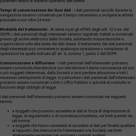
parametri relativi al sistema operativo dell'utente.
Tempi di conservazione dei Suoi dati
- I dati personali raccolti durante la
navigazione saranno conservati per il tempo necessario a svolgere le attività
precisate e non oltre 24 mesi.
Modalità del trattamento
- Ai sensi e per gli effetti degli artt. 12 e ss. del
GDPR, i dati personali degli interessati saranno registrati, trattati e conservati
presso gli archivi elettronici delle Società, adottando misure tecniche e
organizzative volte alla tutela dei dati stessi. Il trattamento dei dati personali
degli interessati può consistere in qualunque operazione o complesso di
operazioni tra quelle indicate all' art. 4, comma 1, punto 2 del GDPR.
Comunicazione e diffusione
- I dati personali dell’interessato potranno
essere comunicati,intendendosi con tale termine il darne conoscenza ad uno
o più soggetti determinati, dalla Società a terzi perdare attuazione a tutti i
necessari adempimenti di legge. In particolare i dati personali dell’interessato
potranno essere comunicati a Enti o Uffici Pubblici o autorità di controllo in
funzione degli obblighi di legge.
I dati personali dell’interessato potranno essere comunicati nei seguenti
termini:
a soggetti che possono accedere ai dati in forza di disposizione di
legge, di regolamento o di normativacomunitaria, nei limiti previsti da
tali norme;
a soggetti che hanno necessità di accedere ai dati per finalità ausiliare
al rapporto che intercorre tra l’interessato e la Società, nei limiti
strettamente necessari per svolgere i compiti ausiliari.