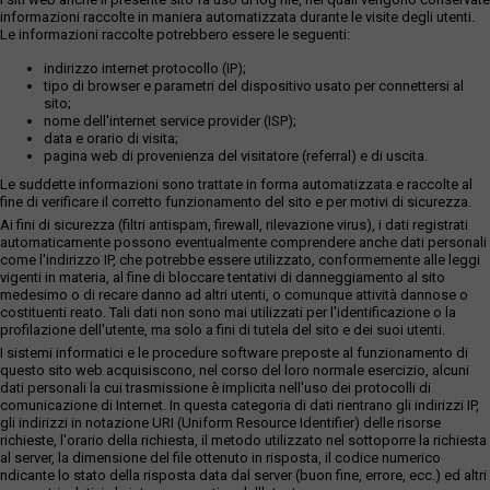
informazioni raccolte in maniera automatizzata durante le visite degli utenti.
Le informazioni raccolte potrebbero essere le seguenti:
indirizzo internet protocollo (IP);
tipo di browser e parametri del dispositivo usato per connettersi al
sito;
nome dell'internet service provider (ISP);
data e orario di visita;
pagina web di provenienza del visitatore (referral) e di uscita.
Le suddette informazioni sono trattate in forma automatizzata e raccolte al
fine di verificare il corretto funzionamento del sito e per motivi di sicurezza.
Ai fini di sicurezza (filtri antispam, firewall, rilevazione virus), i dati registrati
automaticamente possono eventualmente comprendere anche dati personali
come l'indirizzo IP, che potrebbe essere utilizzato, conformemente alle leggi
vigenti in materia, al fine di bloccare tentativi di danneggiamento al sito
medesimo o di recare danno ad altri utenti, o comunque attività dannose o
costituenti reato. Tali dati non sono mai utilizzati per l'identificazione o la
profilazione dell'utente, ma solo a fini di tutela del sito e dei suoi utenti.
I sistemi informatici e le procedure software preposte al funzionamento di
questo sito web acquisiscono, nel corso del loro normale esercizio, alcuni
dati personali la cui trasmissione è implicita nell'uso dei protocolli di
comunicazione di Internet. In questa categoria di dati rientrano gli indirizzi IP,
gli indirizzi in notazione URI (Uniform Resource Identifier) delle risorse
richieste, l'orario della richiesta, il metodo utilizzato nel sottoporre la richiesta
al server, la dimensione del file ottenuto in risposta, il codice numerico
ndicante lo stato della risposta data dal server (buon fine, errore, ecc.) ed altri