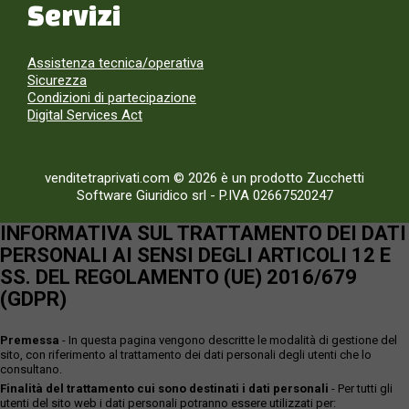
Servizi
Assistenza tecnica/operativa
Sicurezza
Condizioni di partecipazione
Digital Services Act
venditetraprivati.com © 2026 è un prodotto Zucchetti
Software Giuridico srl
-
P.IVA 02667520247
INFORMATIVA SUL TRATTAMENTO DEI DATI
PERSONALI AI SENSI DEGLI ARTICOLI 12 E
SS. DEL REGOLAMENTO (UE) 2016/679
(GDPR)
Premessa
- In questa pagina vengono descritte le modalità di gestione del
sito, con riferimento al trattamento dei dati personali degli utenti che lo
consultano.
Finalità del trattamento cui sono destinati i dati personali
- Per tutti gli
utenti del sito web i dati personali potranno essere utilizzati per: