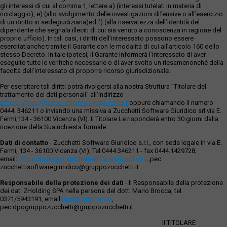
gli interessi di cui al comma 1, lettere a) (interessi tutelati in materia di
riciclaggio), e) (allo svolgimento delle investigazioni difensive o all’esercizio
di un diritto in sedegiudiziaria)ed f) (alla riservatezza dell’identità del
dipendente che segnala illeciti di cui sia venuto a conoscenza in ragione del
proprio ufficio). In tali casi, i diritti dell’interessato possono essere
esercitatianche tramite il Garante con le modalità di cui all’articolo 160 dello
stesso Decreto. In tale ipotesi, il Garante informerà l’interessato di aver
eseguito tutte le verifiche necessarie o di aver svolto un riesamenonché della
facoltà dell’interessato di proporre ricorso giurisdizionale.
Per esercitare tali diritti potrà rivolgersi alla nostra Struttura "Titolare del
trattamento dei dati personali" all'indirizzo
ufficio.privacy@zucchettisofwaregiuridico.it
oppure chiamando il numero
0444. 346211 o inviando una missiva a Zucchetti Software Giuridico srl via E.
Fermi,134 - 36100 Vicenza (VI). Il Titolare Le risponderà entro 30 giorni dalla
ricezione della Sua richiesta formale.
Dati di contatto
- Zucchetti Software Giuridico s.r.l., con sede legale in via E.
Fermi, 134 - 36100 Vicenza (VI); Tel 0444.346211 - fax 0444.1429728;
email:
ufficio.privacy@zucchettisoftwaregiuridico.it
,pec:
zucchettisoftwaregiuridico@gruppozucchetti.it
Responsabile della protezione dei dati
- Il Responsabile della protezione
dei dati ZHolding SPA nella persona del dott. Mario Brocca, tel.
0371/5943191, email:
dpo@zucchetti.it
,
pec:dpogruppozucchetti@gruppozucchetti.it
Il TITOLARE