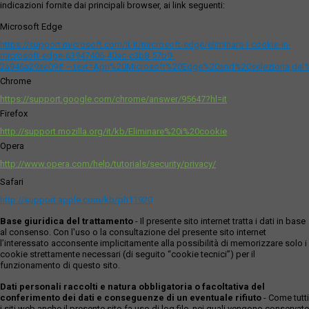
indicazioni fornite dai principali browser, ai link seguenti:
Microsoft Edge
https://support.microsoft.com/it-it/microsoft-edge/eliminare-i-cookie-in-
microsoft-edge-63947406-40ac-c3b8-57b9-
2a946a29ae09#:~:text=Apri%20Microsoft%20Edge%20and%20seleziona,del
Chrome
https://support.google.com/chrome/answer/95647?hl=it
Firefox
http://support.mozilla.org/it/kb/Eliminare%20i%20cookie
Opera
http://www.opera.com/help/tutorials/security/privacy/
Safari
http://support.apple.com/kb/ph11920
Base giuridica del trattamento
- Il presente sito internet tratta i dati in base
al consenso. Con l'uso o la consultazione del presente sito internet
l’interessato acconsente implicitamente alla possibilità di memorizzare solo i
cookie strettamente necessari (di seguito “cookie tecnici”) per il
funzionamento di questo sito.
Dati personali raccolti e natura obbligatoria o facoltativa del
conferimento dei dati e conseguenze di un eventuale rifiuto
- Come tutti
i siti web anche il presente sito fa uso di log file, nei quali vengono conservate