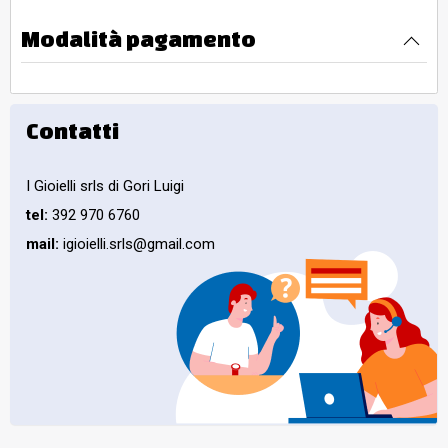
Modalità pagamento
Contatti
I Gioielli srls di Gori Luigi
tel:
392 970 6760
mail:
igioielli.srls@gmail.com