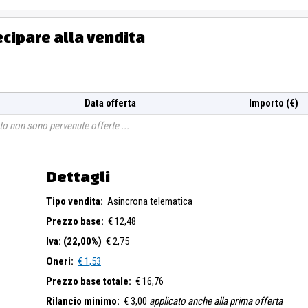
ecipare alla vendita
Data offerta
Importo (€)
o non sono pervenute offerte
Dettagli
Tipo vendita:
Asincrona telematica
Prezzo base:
€ 12,48
Iva: (22,00%)
€ 2,75
Oneri:
€ 1,53
Prezzo base totale:
€ 16,76
Rilancio minimo:
€ 3,00
applicato anche alla prima offerta