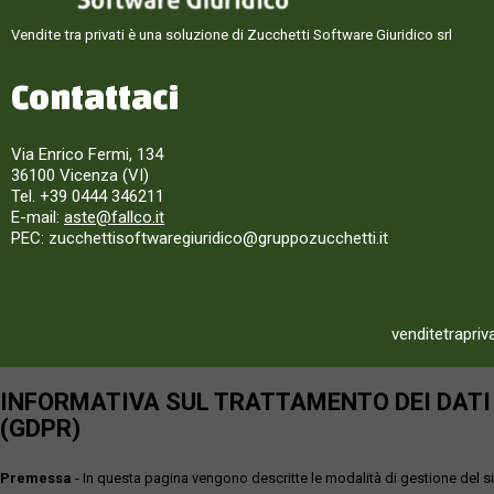
Vendite tra privati è una soluzione di Zucchetti Software Giuridico srl
Contattaci
Via Enrico Fermi, 134
36100 Vicenza (VI)
Tel. +39 0444 346211
E-mail:
aste@fallco.it
PEC: zucchettisoftwaregiuridico@gruppozucchetti.it
venditetrapriv
INFORMATIVA SUL TRATTAMENTO DEI DATI P
(GDPR)
Premessa
- In questa pagina vengono descritte le modalità di gestione del sit