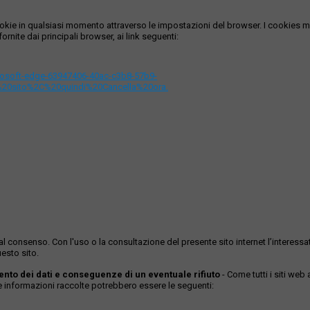
i cookie in qualsiasi momento attraverso le impostazioni del browser. I cooki
ornite dai principali browser, ai link seguenti:
icrosoft-edge-63947406-40ac-c3b8-57b9-
%20sito%2C%20quindi%20Cancella%20ora.
ase al consenso. Con l'uso o la consultazione del presente sito internet l’inter
esto sito.
mento dei dati e conseguenze di un eventuale rifiuto
- Come tutti i siti web
Le informazioni raccolte potrebbero essere le seguenti: