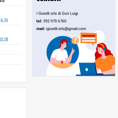
ata
I Gioielli srls di Gori Luigi
16,76
tel:
392 970 6760
mail:
igioielli.srls@gmail.com
20,78