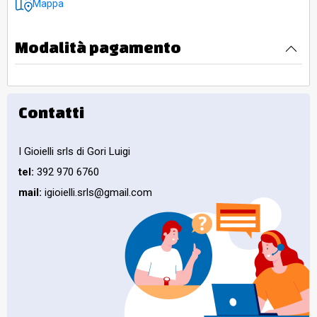
Mappa
Modalità pagamento
Contatti
I Gioielli srls di Gori Luigi
tel:
392 970 6760
mail:
igioielli.srls@gmail.com