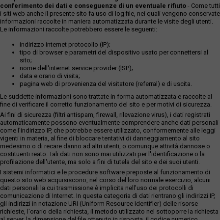
conferimento dei dati e conseguenze di un eventuale rifiuto
- Come tutti
i siti web anche il presente sito fa uso di log file, nei quali vengono conservate
informazioni raccolte in maniera automatizzata durante le visite degli utenti.
Le informazioni raccolte potrebbero essere le seguenti:
indirizzo internet protocollo (IP);
tipo di browser e parametri del dispositivo usato per connettersi al
sito;
nome dell'internet service provider (ISP);
data e orario di visita;
pagina web di provenienza del visitatore (referral) e di uscita.
Le suddette informazioni sono trattate in forma automatizzata e raccolte al
fine di verificare il corretto funzionamento del sito e per motivi di sicurezza.
Ai fini di sicurezza (filtri antispam, firewall, rilevazione virus), i dati registrati
automaticamente possono eventualmente comprendere anche dati personali
come l'indirizzo IP, che potrebbe essere utilizzato, conformemente alle leggi
vigenti in materia, al fine di bloccare tentativi di danneggiamento al sito
medesimo o di recare danno ad altri utenti, o comunque attività dannose o
costituenti reato. Tali dati non sono mai utilizzati per l'identificazione o la
profilazione dell'utente, ma solo a fini di tutela del sito e dei suoi utenti.
I sistemi informatici e le procedure software preposte al funzionamento di
questo sito web acquisiscono, nel corso del loro normale esercizio, alcuni
dati personali la cui trasmissione è implicita nell'uso dei protocolli di
comunicazione di Internet. In questa categoria di dati rientrano gli indirizzi IP,
gli indirizzi in notazione URI (Uniform Resource Identifier) delle risorse
richieste, l'orario della richiesta, il metodo utilizzato nel sottoporre la richiesta
al server, la dimensione del file ottenuto in risposta, il codice numerico