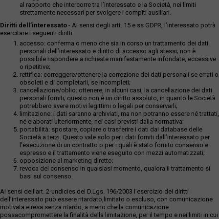
al rapporto che intercorre tra l’interessato e la Società, nei limiti
strettamente necessari per svolgere i compiti ausiliari.
Diritti dell’interessato
- Ai sensi degli artt. 15 e ss GDPR, l’interessato potrà
esercitare i seguenti diritti:
accesso: conferma o meno che sia in corso un trattamento dei dati
personali dell’interessato e diritto di accesso agli stessi; non è
possibile rispondere a richieste manifestamente infondate, eccessive
o ripetitive;
rettifica: correggere/ottenere la correzione dei dati personali se errati o
obsoleti e di completarli, se incompleti;
cancellazione/oblio: ottenere, in alcuni casi, la cancellazione dei dati
personali forniti; questo non è un diritto assoluto, in quanto le Società
potrebbero avere motivi legittimi o legali per conservarli;
limitazione: i dati saranno archiviati, ma non potranno essere né trattati,
né elaborati ulteriormente, nei casi previsti dalla normativa;
portabilità: spostare, copiare o trasferire i dati dai database delle
Società a terzi. Questo vale solo per i dati forniti dall’interessato per
l’esecuzione di un contratto o per i quali è stato fornito consenso e
espresso e il trattamento viene eseguito con mezzi automatizzati;
opposizione al marketing diretto;
revoca del consenso in qualsiasi momento, qualora il trattamento si
basi sul consenso.
Ai sensi dell’art. 2-undicies del D.Lgs. 196/2003 l’esercizio dei diritti
dell’interessato può essere ritardato,limitato o escluso, con comunicazione
motivata e resa senza ritardo, a meno che la comunicazione
possacompromettere la finalità della limitazione, per il tempo e nei limiti in cui