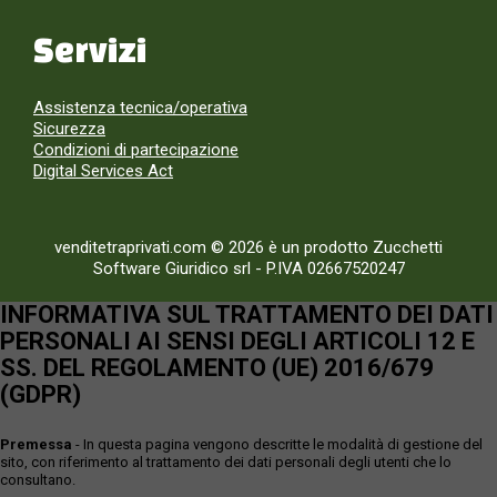
Servizi
Assistenza tecnica/operativa
Sicurezza
Condizioni di partecipazione
Digital Services Act
venditetraprivati.com © 2026 è un prodotto Zucchetti
Software Giuridico srl
-
P.IVA 02667520247
INFORMATIVA SUL TRATTAMENTO DEI DATI
PERSONALI AI SENSI DEGLI ARTICOLI 12 E
SS. DEL REGOLAMENTO (UE) 2016/679
(GDPR)
Premessa
- In questa pagina vengono descritte le modalità di gestione del
sito, con riferimento al trattamento dei dati personali degli utenti che lo
consultano.