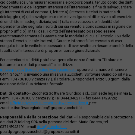
ciò costituisca una misuranecessaria e proporzionata, tenuto conto dei diritti
fondamentali e dei legittimi interessi dell’interessato, alfine di salvaguardare
gli interessi di cui al comma 1, lettere a) (interessi tutelati in materia di
riciclaggio), e) (allo svolgimento delle investigazioni difensive o all’esercizio
di un diritto in sedegiudiziaria)ed f) (alla riservatezza dell’identità del
dipendente che segnala illeciti di cui sia venuto a conoscenza in ragione del
proprio ufficio). In tali casi, i diritti dell’interessato possono essere
esercitatianche tramite il Garante con le modalità di cui all’articolo 160 dello
stesso Decreto. In tale ipotesi, il Garante informerà l’interessato di aver
eseguito tutte le verifiche necessarie o di aver svolto un riesamenonché della
facoltà dell’interessato di proporre ricorso giurisdizionale.
Per esercitare tali diritti potrà rivolgersi alla nostra Struttura "Titolare del
trattamento dei dati personali" all'indirizzo
ufficio.privacy@zucchettisofwaregiuridico.it
oppure chiamando il numero
0444. 346211 o inviando una missiva a Zucchetti Software Giuridico srl via E.
Fermi,134 - 36100 Vicenza (VI). Il Titolare Le risponderà entro 30 giorni dalla
ricezione della Sua richiesta formale.
Dati di contatto
- Zucchetti Software Giuridico s.r.l., con sede legale in via E.
Fermi, 134 - 36100 Vicenza (VI); Tel 0444.346211 - fax 0444.1429728;
email:
ufficio.privacy@zucchettisoftwaregiuridico.it
,pec:
zucchettisoftwaregiuridico@gruppozucchetti.it
Responsabile della protezione dei dati
- Il Responsabile della protezione
dei dati ZHolding SPA nella persona del dott. Mario Brocca, tel.
0371/5943191, email:
dpo@zucchetti.it
,
pec:dpogruppozucchetti@gruppozucchetti.it