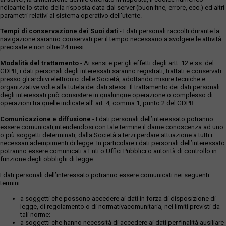
ndicante lo stato della risposta data dal server (buon fine, errore, ecc.) ed altri
parametri relativi al sistema operativo dell'utente.
Tempi di conservazione dei Suoi dati
- I dati personali raccolti durante la
navigazione saranno conservati per il tempo necessario a svolgere le attività
precisate e non oltre 24 mesi.
Modalità del trattamento
- Ai sensi e per gli effetti degli artt. 12 e ss. del
GDPR, i dati personali degli interessati saranno registrati, trattati e conservati
presso gli archivi elettronici delle Società, adottando misure tecniche e
organizzative volte alla tutela dei dati stessi. Il trattamento dei dati personali
degli interessati può consistere in qualunque operazione o complesso di
operazioni tra quelle indicate all' art. 4, comma 1, punto 2 del GDPR.
Comunicazione e diffusione
- I dati personali dell’interessato potranno
essere comunicati,intendendosi con tale termine il darne conoscenza ad uno
o più soggetti determinati, dalla Società a terzi perdare attuazione a tutti i
necessari adempimenti di legge. In particolare i dati personali dell’interessato
potranno essere comunicati a Enti o Uffici Pubblici o autorità di controllo in
funzione degli obblighi di legge.
I dati personali dell’interessato potranno essere comunicati nei seguenti
termini:
a soggetti che possono accedere ai dati in forza di disposizione di
legge, di regolamento o di normativacomunitaria, nei limiti previsti da
tali norme;
a soggetti che hanno necessità di accedere ai dati per finalità ausiliare