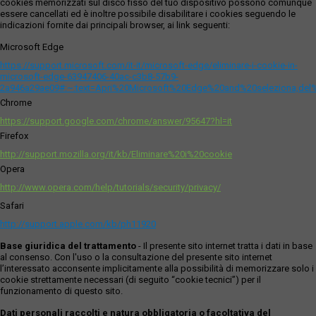
cookies memorizzati sul disco fisso del tuo dispositivo possono comunque
essere cancellati ed è inoltre possibile disabilitare i cookies seguendo le
indicazioni fornite dai principali browser, ai link seguenti:
Microsoft Edge
https://support.microsoft.com/it-it/microsoft-edge/eliminare-i-cookie-in-
microsoft-edge-63947406-40ac-c3b8-57b9-
2a946a29ae09#:~:text=Apri%20Microsoft%20Edge%20and%20seleziona,del
Chrome
https://support.google.com/chrome/answer/95647?hl=it
Firefox
http://support.mozilla.org/it/kb/Eliminare%20i%20cookie
Opera
http://www.opera.com/help/tutorials/security/privacy/
Safari
http://support.apple.com/kb/ph11920
Base giuridica del trattamento
- Il presente sito internet tratta i dati in base
al consenso. Con l'uso o la consultazione del presente sito internet
l’interessato acconsente implicitamente alla possibilità di memorizzare solo i
cookie strettamente necessari (di seguito “cookie tecnici”) per il
funzionamento di questo sito.
Dati personali raccolti e natura obbligatoria o facoltativa del