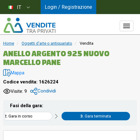
Login / Registrazione
IT
Home
Oggetti d'arte o antiquariato
Vendita
ANELLO ARGENTO 925 NUOVO
MARCELLO PANE
Mappa
Codice vendita: 1626224
Condividi
Visite: 9
Fasi della gara:
Gara in corso
Gara terminata