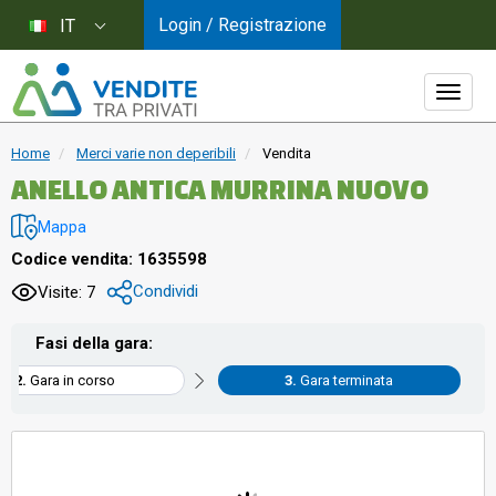
Login / Registrazione
IT
Home
Merci varie non deperibili
Vendita
ANELLO ANTICA MURRINA NUOVO
Mappa
Codice vendita: 1635598
Condividi
Visite: 7
Fasi della gara:
Gara in corso
Gara terminata