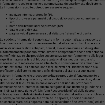
informazioni raccolte in maniera automatizzata durante le visite degli utenti.
Le informazioni raccolte potrebbero essere le seguenti:
indirizzo internet protocollo (IP);
tipo di browser e parametri del dispositivo usato per connettersi al
sito;
nome dell'internet service provider (ISP);
data e orario di visita;
pagina web di provenienza del visitatore (referral) e di uscita.
Le suddette informazioni sono trattate in forma automatizzata e raccolte al
fine di verificare il corretto funzionamento del sito e per motivi di sicurezza.
Ai fini di sicurezza (filtri antispam, firewall, rilevazione virus), i dati registrati
automaticamente possono eventualmente comprendere anche dati personali
come l'indirizzo IP, che potrebbe essere utilizzato, conformemente alle leggi
vigenti in materia, al fine di bloccare tentativi di danneggiamento al sito
medesimo o di recare danno ad altri utenti, o comunque attività dannose o
costituenti reato. Tali dati non sono mai utilizzati per l'identificazione o la
profilazione dell'utente, ma solo a fini di tutela del sito e dei suoi utenti.
I sistemi informatici e le procedure software preposte al funzionamento di
questo sito web acquisiscono, nel corso del loro normale esercizio, alcuni
dati personali la cui trasmissione è implicita nell'uso dei protocolli di
comunicazione di Internet. In questa categoria di dati rientrano gli indirizzi IP,
gli indirizzi in notazione URI (Uniform Resource Identifier) delle risorse
richieste, l'orario della richiesta, il metodo utilizzato nel sottoporre la richiesta
al server, la dimensione del file ottenuto in risposta, il codice numerico
ndicante lo stato della risposta data dal server (buon fine, errore, ecc.) ed altri