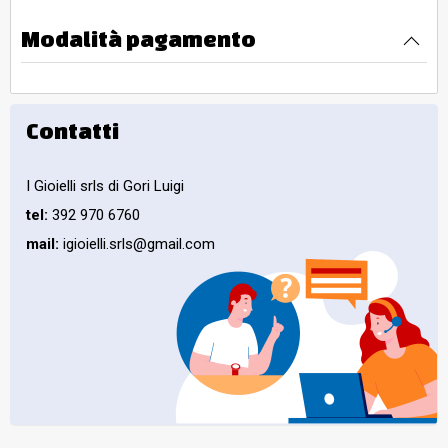
Modalità pagamento
Contatti
I Gioielli srls di Gori Luigi
tel:
392 970 6760
mail:
igioielli.srls@gmail.com