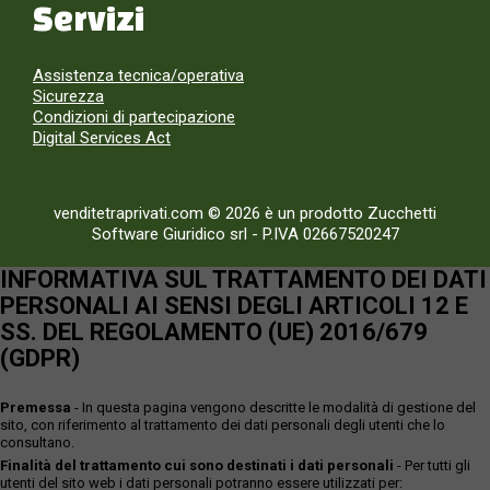
Servizi
Assistenza tecnica/operativa
Sicurezza
Condizioni di partecipazione
Digital Services Act
venditetraprivati.com © 2026 è un prodotto Zucchetti
Software Giuridico srl
-
P.IVA 02667520247
INFORMATIVA SUL TRATTAMENTO DEI DATI
PERSONALI AI SENSI DEGLI ARTICOLI 12 E
SS. DEL REGOLAMENTO (UE) 2016/679
(GDPR)
Premessa
- In questa pagina vengono descritte le modalità di gestione del
sito, con riferimento al trattamento dei dati personali degli utenti che lo
consultano.
Finalità del trattamento cui sono destinati i dati personali
- Per tutti gli
utenti del sito web i dati personali potranno essere utilizzati per: