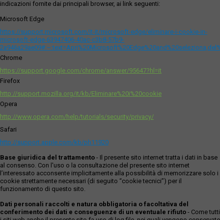
indicazioni fornite dai principali browser, ai link seguenti:
Microsoft Edge
https://support.microsoft.com/it-it/microsoft-edge/eliminare-i-cookie-in-
microsoft-edge-63947406-40ac-c3b8-57b9-
2a946a29ae09#:~:text=Apri%20Microsoft%20Edge%20and%20seleziona,del
Chrome
https://support.google.com/chrome/answer/95647?hl=it
Firefox
http://support.mozilla.org/it/kb/Eliminare%20i%20cookie
Opera
http://www.opera.com/help/tutorials/security/privacy/
Safari
http://support.apple.com/kb/ph11920
Base giuridica del trattamento
- Il presente sito internet tratta i dati in base
al consenso. Con l'uso o la consultazione del presente sito internet
l’interessato acconsente implicitamente alla possibilità di memorizzare solo i
cookie strettamente necessari (di seguito “cookie tecnici”) per il
funzionamento di questo sito.
Dati personali raccolti e natura obbligatoria o facoltativa del
conferimento dei dati e conseguenze di un eventuale rifiuto
- Come tutti
i siti web anche il presente sito fa uso di log file, nei quali vengono conservate