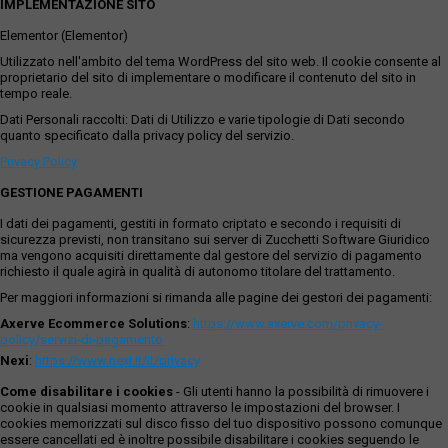
IMPLEMENTAZIONE SITO
Elementor (Elementor)
Utilizzato nell'ambito del tema WordPress del sito web. Il cookie consente al
proprietario del sito di implementare o modificare il contenuto del sito in
tempo reale.
Dati Personali raccolti: Dati di Utilizzo e varie tipologie di Dati secondo
quanto specificato dalla privacy policy del servizio.
Privacy Policy
GESTIONE PAGAMENTI
I dati dei pagamenti, gestiti in formato criptato e secondo i requisiti di
sicurezza previsti, non transitano sui server di Zucchetti Software Giuridico
ma vengono acquisiti direttamente dal gestore del servizio di pagamento
richiesto il quale agirà in qualità di autonomo titolare del trattamento.
Per maggiori informazioni si rimanda alle pagine dei gestori dei pagamenti:
Axerve Ecommerce Solutions
:
https://www.axerve.com/privacy-
policy/servizi-di-pagamento
Nexi
:
https://www.nexi.it/it/privacy
Come disabilitare i cookies
- Gli utenti hanno la possibilità di rimuovere i
cookie in qualsiasi momento attraverso le impostazioni del browser. I
cookies memorizzati sul disco fisso del tuo dispositivo possono comunque
essere cancellati ed è inoltre possibile disabilitare i cookies seguendo le