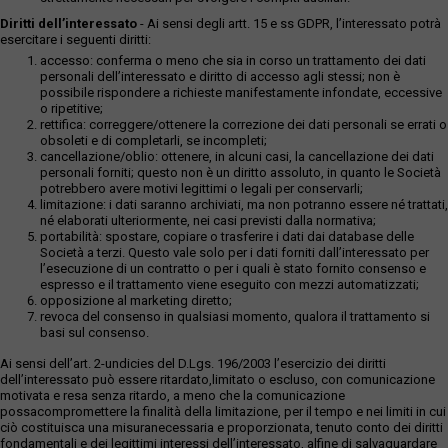
Diritti dell’interessato
- Ai sensi degli artt. 15 e ss GDPR, l’interessato potrà
esercitare i seguenti diritti:
accesso: conferma o meno che sia in corso un trattamento dei dati
personali dell’interessato e diritto di accesso agli stessi; non è
possibile rispondere a richieste manifestamente infondate, eccessive
o ripetitive;
rettifica: correggere/ottenere la correzione dei dati personali se errati o
obsoleti e di completarli, se incompleti;
cancellazione/oblio: ottenere, in alcuni casi, la cancellazione dei dati
personali forniti; questo non è un diritto assoluto, in quanto le Società
potrebbero avere motivi legittimi o legali per conservarli;
limitazione: i dati saranno archiviati, ma non potranno essere né trattati,
né elaborati ulteriormente, nei casi previsti dalla normativa;
portabilità: spostare, copiare o trasferire i dati dai database delle
Società a terzi. Questo vale solo per i dati forniti dall’interessato per
l’esecuzione di un contratto o per i quali è stato fornito consenso e
espresso e il trattamento viene eseguito con mezzi automatizzati;
opposizione al marketing diretto;
revoca del consenso in qualsiasi momento, qualora il trattamento si
basi sul consenso.
Ai sensi dell’art. 2-undicies del D.Lgs. 196/2003 l’esercizio dei diritti
dell’interessato può essere ritardato,limitato o escluso, con comunicazione
motivata e resa senza ritardo, a meno che la comunicazione
possacompromettere la finalità della limitazione, per il tempo e nei limiti in cui
ciò costituisca una misuranecessaria e proporzionata, tenuto conto dei diritti
fondamentali e dei legittimi interessi dell’interessato, alfine di salvaguardare