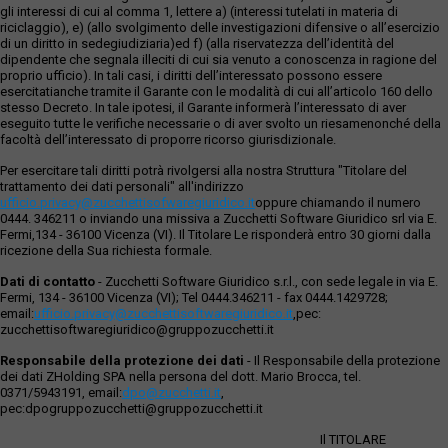
gli interessi di cui al comma 1, lettere a) (interessi tutelati in materia di
riciclaggio), e) (allo svolgimento delle investigazioni difensive o all’esercizio
di un diritto in sedegiudiziaria)ed f) (alla riservatezza dell’identità del
dipendente che segnala illeciti di cui sia venuto a conoscenza in ragione del
proprio ufficio). In tali casi, i diritti dell’interessato possono essere
esercitatianche tramite il Garante con le modalità di cui all’articolo 160 dello
stesso Decreto. In tale ipotesi, il Garante informerà l’interessato di aver
eseguito tutte le verifiche necessarie o di aver svolto un riesamenonché della
facoltà dell’interessato di proporre ricorso giurisdizionale.
Per esercitare tali diritti potrà rivolgersi alla nostra Struttura "Titolare del
trattamento dei dati personali" all'indirizzo
ufficio.privacy@zucchettisofwaregiuridico.it
oppure chiamando il numero
0444. 346211 o inviando una missiva a Zucchetti Software Giuridico srl via E.
Fermi,134 - 36100 Vicenza (VI). Il Titolare Le risponderà entro 30 giorni dalla
ricezione della Sua richiesta formale.
Dati di contatto
- Zucchetti Software Giuridico s.r.l., con sede legale in via E.
Fermi, 134 - 36100 Vicenza (VI); Tel 0444.346211 - fax 0444.1429728;
email:
ufficio.privacy@zucchettisoftwaregiuridico.it
,pec:
zucchettisoftwaregiuridico@gruppozucchetti.it
Responsabile della protezione dei dati
- Il Responsabile della protezione
dei dati ZHolding SPA nella persona del dott. Mario Brocca, tel.
0371/5943191, email:
dpo@zucchetti.it
,
pec:dpogruppozucchetti@gruppozucchetti.it
Il TITOLARE