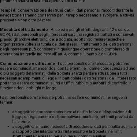
parametri relativi al sistema operativo dell'utente.
Tempi di conservazione dei Suoi dati
- I dati personali raccolti durante la
navigazione saranno conservati per il tempo necessario a svolgere le attività
precisate e non oltre 24 mesi.
Modalità del trattamento
- Ai sensi e per gli effetti degli artt. 12 e ss. del
GDPR, i dati personali degli interessati saranno registrati, trattati e conservati
presso gli archivi elettronici delle Società, adottando misure tecniche e
organizzative volte alla tutela dei dati stessi. Il trattamento dei dati personali
degli interessati può consistere in qualunque operazione o complesso di
operazioni tra quelle indicate all' art. 4, comma 1, punto 2 del GDPR.
Comunicazione e diffusione
- I dati personali dell’interessato potranno
essere comunicati,intendendosi con tale termine il darne conoscenza ad uno
o più soggetti determinati, dalla Società a terzi perdare attuazione a tutti i
necessari adempimenti di legge. In particolare i dati personali dell’interessato
potranno essere comunicati a Enti o Uffici Pubblici o autorità di controllo in
funzione degli obblighi di legge.
I dati personali dell’interessato potranno essere comunicati nei seguenti
termini:
a soggetti che possono accedere ai dati in forza di disposizione di
legge, di regolamento o di normativacomunitaria, nei limiti previsti da
tali norme;
a soggetti che hanno necessità di accedere ai dati per finalità ausiliare
al rapporto che intercorre tra l’interessato e la Società, nei limiti
strettamente necessari per svolgere i compiti ausiliari.