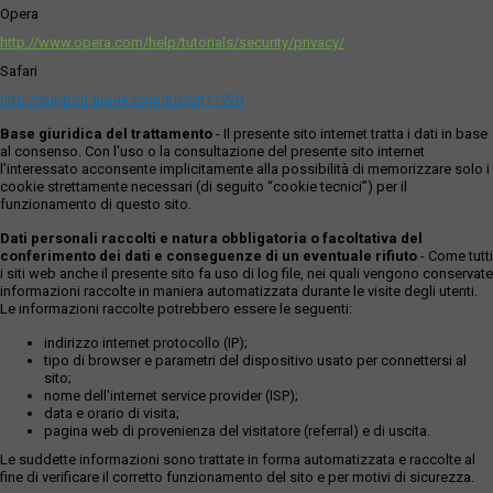
Opera
http://www.opera.com/help/tutorials/security/privacy/
Safari
http://support.apple.com/kb/ph11920
Base giuridica del trattamento
- Il presente sito internet tratta i dati in base
al consenso. Con l'uso o la consultazione del presente sito internet
l’interessato acconsente implicitamente alla possibilità di memorizzare solo i
cookie strettamente necessari (di seguito “cookie tecnici”) per il
funzionamento di questo sito.
Dati personali raccolti e natura obbligatoria o facoltativa del
conferimento dei dati e conseguenze di un eventuale rifiuto
- Come tutti
i siti web anche il presente sito fa uso di log file, nei quali vengono conservate
informazioni raccolte in maniera automatizzata durante le visite degli utenti.
Le informazioni raccolte potrebbero essere le seguenti:
indirizzo internet protocollo (IP);
tipo di browser e parametri del dispositivo usato per connettersi al
sito;
nome dell'internet service provider (ISP);
data e orario di visita;
pagina web di provenienza del visitatore (referral) e di uscita.
Le suddette informazioni sono trattate in forma automatizzata e raccolte al
fine di verificare il corretto funzionamento del sito e per motivi di sicurezza.