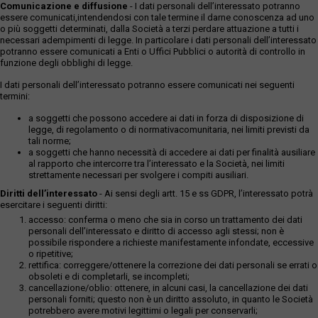
Comunicazione e diffusione
- I dati personali dell’interessato potranno
essere comunicati,intendendosi con tale termine il darne conoscenza ad uno
o più soggetti determinati, dalla Società a terzi perdare attuazione a tutti i
necessari adempimenti di legge. In particolare i dati personali dell’interessato
potranno essere comunicati a Enti o Uffici Pubblici o autorità di controllo in
funzione degli obblighi di legge.
I dati personali dell’interessato potranno essere comunicati nei seguenti
termini:
a soggetti che possono accedere ai dati in forza di disposizione di
legge, di regolamento o di normativacomunitaria, nei limiti previsti da
tali norme;
a soggetti che hanno necessità di accedere ai dati per finalità ausiliare
al rapporto che intercorre tra l’interessato e la Società, nei limiti
strettamente necessari per svolgere i compiti ausiliari.
Diritti dell’interessato
- Ai sensi degli artt. 15 e ss GDPR, l’interessato potrà
esercitare i seguenti diritti:
accesso: conferma o meno che sia in corso un trattamento dei dati
personali dell’interessato e diritto di accesso agli stessi; non è
possibile rispondere a richieste manifestamente infondate, eccessive
o ripetitive;
rettifica: correggere/ottenere la correzione dei dati personali se errati o
obsoleti e di completarli, se incompleti;
cancellazione/oblio: ottenere, in alcuni casi, la cancellazione dei dati
personali forniti; questo non è un diritto assoluto, in quanto le Società
potrebbero avere motivi legittimi o legali per conservarli;