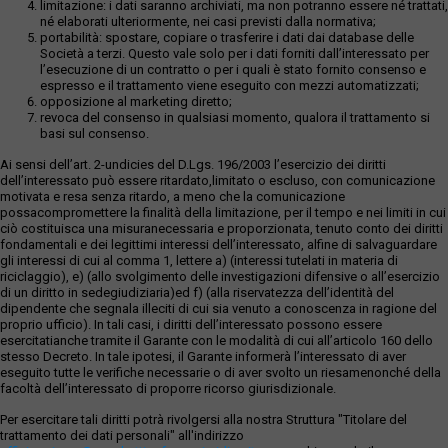
limitazione: i dati saranno archiviati, ma non potranno essere né trattati,
né elaborati ulteriormente, nei casi previsti dalla normativa;
portabilità: spostare, copiare o trasferire i dati dai database delle
Società a terzi. Questo vale solo per i dati forniti dall’interessato per
l’esecuzione di un contratto o per i quali è stato fornito consenso e
espresso e il trattamento viene eseguito con mezzi automatizzati;
opposizione al marketing diretto;
revoca del consenso in qualsiasi momento, qualora il trattamento si
basi sul consenso.
Ai sensi dell’art. 2-undicies del D.Lgs. 196/2003 l’esercizio dei diritti
dell’interessato può essere ritardato,limitato o escluso, con comunicazione
motivata e resa senza ritardo, a meno che la comunicazione
possacompromettere la finalità della limitazione, per il tempo e nei limiti in cui
ciò costituisca una misuranecessaria e proporzionata, tenuto conto dei diritti
fondamentali e dei legittimi interessi dell’interessato, alfine di salvaguardare
gli interessi di cui al comma 1, lettere a) (interessi tutelati in materia di
riciclaggio), e) (allo svolgimento delle investigazioni difensive o all’esercizio
di un diritto in sedegiudiziaria)ed f) (alla riservatezza dell’identità del
dipendente che segnala illeciti di cui sia venuto a conoscenza in ragione del
proprio ufficio). In tali casi, i diritti dell’interessato possono essere
esercitatianche tramite il Garante con le modalità di cui all’articolo 160 dello
stesso Decreto. In tale ipotesi, il Garante informerà l’interessato di aver
eseguito tutte le verifiche necessarie o di aver svolto un riesamenonché della
facoltà dell’interessato di proporre ricorso giurisdizionale.
Per esercitare tali diritti potrà rivolgersi alla nostra Struttura "Titolare del
trattamento dei dati personali" all'indirizzo