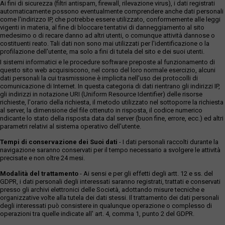
Ai fini di sicurezza (filtri antispam, firewall, rilevazione virus), i dati registrati
automaticamente possono eventualmente comprendere anche dati personali
come l'indirizzo IP, che potrebbe essere utilizzato, conformemente alle leggi
vigenti in materia, al fine di bloccare tentativi di danneggiamento al sito
medesimo o di recare danno ad altri utenti, o comunque attività dannose o
costituenti reato. Tali dati non sono mai utilizzati per l'identificazione o la
profilazione dell'utente, ma solo a fini di tutela del sito e dei suoi utenti.
I sistemi informatici e le procedure software preposte al funzionamento di
questo sito web acquisiscono, nel corso del loro normale esercizio, alcuni
dati personali la cui trasmissione è implicita nell'uso dei protocolli di
comunicazione di Internet. In questa categoria di dati rientrano gli indirizzi IP,
gli indirizzi in notazione URI (Uniform Resource Identifier) delle risorse
richieste, l'orario della richiesta, il metodo utilizzato nel sottoporre la richiesta
al server, la dimensione del file ottenuto in risposta, il codice numerico
ndicante lo stato della risposta data dal server (buon fine, errore, ecc.) ed altri
parametri relativi al sistema operativo dell'utente.
Tempi di conservazione dei Suoi dati
- I dati personali raccolti durante la
navigazione saranno conservati per il tempo necessario a svolgere le attività
precisate e non oltre 24 mesi.
Modalità del trattamento
- Ai sensi e per gli effetti degli artt. 12 e ss. del
GDPR, i dati personali degli interessati saranno registrati, trattati e conservati
presso gli archivi elettronici delle Società, adottando misure tecniche e
organizzative volte alla tutela dei dati stessi. Il trattamento dei dati personali
degli interessati può consistere in qualunque operazione o complesso di
operazioni tra quelle indicate all' art. 4, comma 1, punto 2 del GDPR.