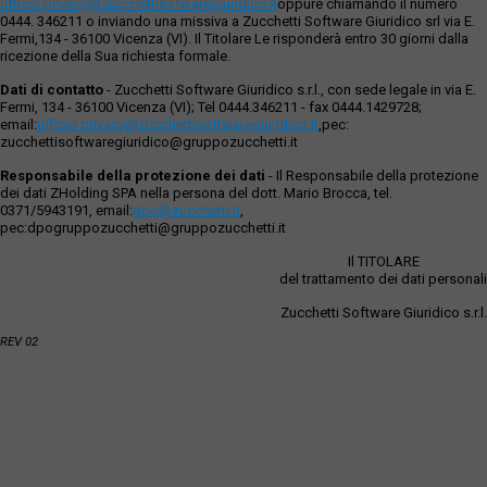
ufficio.privacy@zucchettisofwaregiuridico.it
oppure chiamando il numero
0444. 346211 o inviando una missiva a Zucchetti Software Giuridico srl via E.
Fermi,134 - 36100 Vicenza (VI). Il Titolare Le risponderà entro 30 giorni dalla
ricezione della Sua richiesta formale.
Dati di contatto
- Zucchetti Software Giuridico s.r.l., con sede legale in via E.
Fermi, 134 - 36100 Vicenza (VI); Tel 0444.346211 - fax 0444.1429728;
email:
ufficio.privacy@zucchettisoftwaregiuridico.it
,pec:
zucchettisoftwaregiuridico@gruppozucchetti.it
Responsabile della protezione dei dati
- Il Responsabile della protezione
dei dati ZHolding SPA nella persona del dott. Mario Brocca, tel.
0371/5943191, email:
dpo@zucchetti.it
,
pec:dpogruppozucchetti@gruppozucchetti.it
Il TITOLARE
del trattamento dei dati personali
Zucchetti Software Giuridico s.r.l.
REV 02