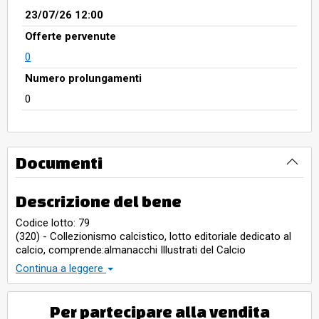
23/07/26 12:00
Offerte pervenute
0
Numero prolungamenti
0
Documenti
Descrizione del bene
Codice lotto: 79
(320) - Collezionismo calcistico, lotto editoriale dedicato al
calcio, comprende:almanacchi Illustrati del Calcio
[Almanacco Illustrato dei Campionati dal 1971 al 2004.
Continua a leggere
Spese oltre aggiudicazione
* 17% Diritti di vendita
* IVA 22% su diritti di vendita
Per partecipare alla vendita
* IVA SU AGGIUDICAZIONE NON PREVISTA