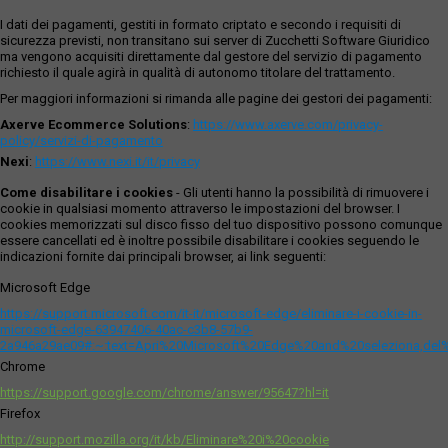
I dati dei pagamenti, gestiti in formato criptato e secondo i requisiti di
sicurezza previsti, non transitano sui server di Zucchetti Software Giuridico
ma vengono acquisiti direttamente dal gestore del servizio di pagamento
richiesto il quale agirà in qualità di autonomo titolare del trattamento.
Per maggiori informazioni si rimanda alle pagine dei gestori dei pagamenti:
Axerve Ecommerce Solutions
:
https://www.axerve.com/privacy-
policy/servizi-di-pagamento
Nexi
:
https://www.nexi.it/it/privacy
Come disabilitare i cookies
- Gli utenti hanno la possibilità di rimuovere i
cookie in qualsiasi momento attraverso le impostazioni del browser. I
cookies memorizzati sul disco fisso del tuo dispositivo possono comunque
essere cancellati ed è inoltre possibile disabilitare i cookies seguendo le
indicazioni fornite dai principali browser, ai link seguenti:
Microsoft Edge
https://support.microsoft.com/it-it/microsoft-edge/eliminare-i-cookie-in-
microsoft-edge-63947406-40ac-c3b8-57b9-
2a946a29ae09#:~:text=Apri%20Microsoft%20Edge%20and%20seleziona,del
Chrome
https://support.google.com/chrome/answer/95647?hl=it
Firefox
http://support.mozilla.org/it/kb/Eliminare%20i%20cookie