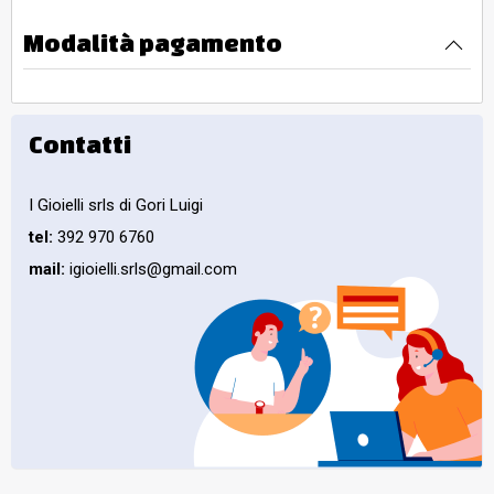
Modalità pagamento
Contatti
I Gioielli srls di Gori Luigi
tel:
392 970 6760
mail:
igioielli.srls@gmail.com