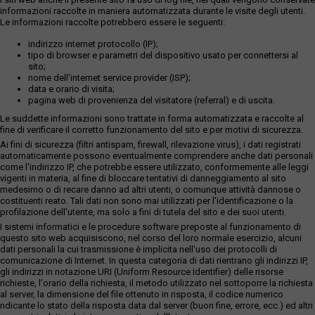
informazioni raccolte in maniera automatizzata durante le visite degli utenti.
Le informazioni raccolte potrebbero essere le seguenti:
indirizzo internet protocollo (IP);
tipo di browser e parametri del dispositivo usato per connettersi al
sito;
nome dell'internet service provider (ISP);
data e orario di visita;
pagina web di provenienza del visitatore (referral) e di uscita.
Le suddette informazioni sono trattate in forma automatizzata e raccolte al
fine di verificare il corretto funzionamento del sito e per motivi di sicurezza.
Ai fini di sicurezza (filtri antispam, firewall, rilevazione virus), i dati registrati
automaticamente possono eventualmente comprendere anche dati personali
come l'indirizzo IP, che potrebbe essere utilizzato, conformemente alle leggi
vigenti in materia, al fine di bloccare tentativi di danneggiamento al sito
medesimo o di recare danno ad altri utenti, o comunque attività dannose o
costituenti reato. Tali dati non sono mai utilizzati per l'identificazione o la
profilazione dell'utente, ma solo a fini di tutela del sito e dei suoi utenti.
I sistemi informatici e le procedure software preposte al funzionamento di
questo sito web acquisiscono, nel corso del loro normale esercizio, alcuni
dati personali la cui trasmissione è implicita nell'uso dei protocolli di
comunicazione di Internet. In questa categoria di dati rientrano gli indirizzi IP,
gli indirizzi in notazione URI (Uniform Resource Identifier) delle risorse
richieste, l'orario della richiesta, il metodo utilizzato nel sottoporre la richiesta
al server, la dimensione del file ottenuto in risposta, il codice numerico
ndicante lo stato della risposta data dal server (buon fine, errore, ecc.) ed altri