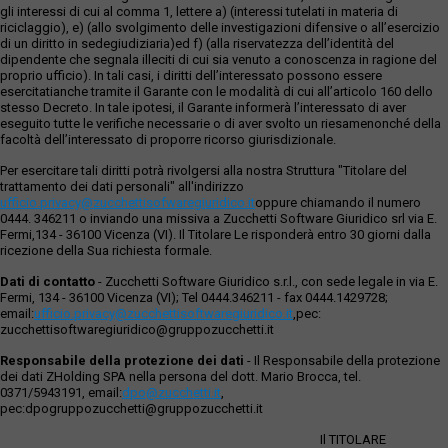
gli interessi di cui al comma 1, lettere a) (interessi tutelati in materia di
riciclaggio), e) (allo svolgimento delle investigazioni difensive o all’esercizio
di un diritto in sedegiudiziaria)ed f) (alla riservatezza dell’identità del
dipendente che segnala illeciti di cui sia venuto a conoscenza in ragione del
proprio ufficio). In tali casi, i diritti dell’interessato possono essere
esercitatianche tramite il Garante con le modalità di cui all’articolo 160 dello
stesso Decreto. In tale ipotesi, il Garante informerà l’interessato di aver
eseguito tutte le verifiche necessarie o di aver svolto un riesamenonché della
facoltà dell’interessato di proporre ricorso giurisdizionale.
Per esercitare tali diritti potrà rivolgersi alla nostra Struttura "Titolare del
trattamento dei dati personali" all'indirizzo
ufficio.privacy@zucchettisofwaregiuridico.it
oppure chiamando il numero
0444. 346211 o inviando una missiva a Zucchetti Software Giuridico srl via E.
Fermi,134 - 36100 Vicenza (VI). Il Titolare Le risponderà entro 30 giorni dalla
ricezione della Sua richiesta formale.
Dati di contatto
- Zucchetti Software Giuridico s.r.l., con sede legale in via E.
Fermi, 134 - 36100 Vicenza (VI); Tel 0444.346211 - fax 0444.1429728;
email:
ufficio.privacy@zucchettisoftwaregiuridico.it
,pec:
zucchettisoftwaregiuridico@gruppozucchetti.it
Responsabile della protezione dei dati
- Il Responsabile della protezione
dei dati ZHolding SPA nella persona del dott. Mario Brocca, tel.
0371/5943191, email:
dpo@zucchetti.it
,
pec:dpogruppozucchetti@gruppozucchetti.it
Il TITOLARE