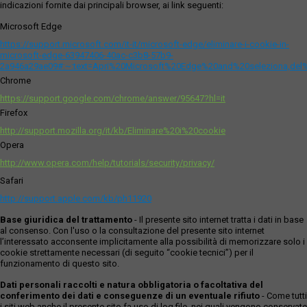
indicazioni fornite dai principali browser, ai link seguenti:
Microsoft Edge
https://support.microsoft.com/it-it/microsoft-edge/eliminare-i-cookie-in-
microsoft-edge-63947406-40ac-c3b8-57b9-
2a946a29ae09#:~:text=Apri%20Microsoft%20Edge%20and%20seleziona,del
Chrome
https://support.google.com/chrome/answer/95647?hl=it
Firefox
http://support.mozilla.org/it/kb/Eliminare%20i%20cookie
Opera
http://www.opera.com/help/tutorials/security/privacy/
Safari
http://support.apple.com/kb/ph11920
Base giuridica del trattamento
- Il presente sito internet tratta i dati in base
al consenso. Con l'uso o la consultazione del presente sito internet
l’interessato acconsente implicitamente alla possibilità di memorizzare solo i
cookie strettamente necessari (di seguito “cookie tecnici”) per il
funzionamento di questo sito.
Dati personali raccolti e natura obbligatoria o facoltativa del
conferimento dei dati e conseguenze di un eventuale rifiuto
- Come tutti
i siti web anche il presente sito fa uso di log file, nei quali vengono conservate