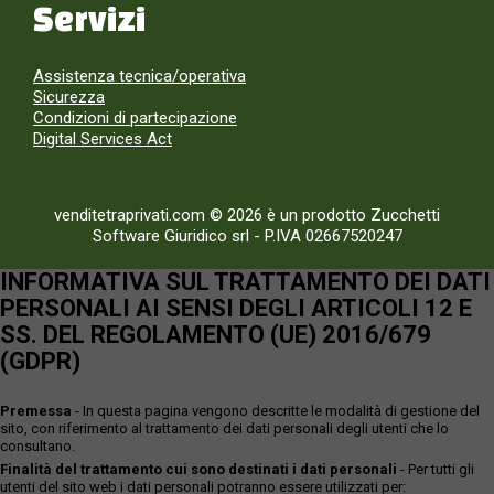
Servizi
Assistenza tecnica/operativa
Sicurezza
Condizioni di partecipazione
Digital Services Act
venditetraprivati.com © 2026 è un prodotto Zucchetti
Software Giuridico srl
-
P.IVA 02667520247
INFORMATIVA SUL TRATTAMENTO DEI DATI
PERSONALI AI SENSI DEGLI ARTICOLI 12 E
SS. DEL REGOLAMENTO (UE) 2016/679
(GDPR)
Premessa
- In questa pagina vengono descritte le modalità di gestione del
sito, con riferimento al trattamento dei dati personali degli utenti che lo
consultano.
Finalità del trattamento cui sono destinati i dati personali
- Per tutti gli
utenti del sito web i dati personali potranno essere utilizzati per: