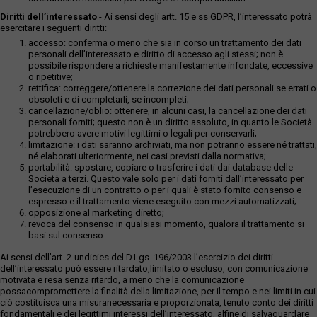
Diritti dell’interessato
- Ai sensi degli artt. 15 e ss GDPR, l’interessato potrà
esercitare i seguenti diritti:
accesso: conferma o meno che sia in corso un trattamento dei dati
personali dell’interessato e diritto di accesso agli stessi; non è
possibile rispondere a richieste manifestamente infondate, eccessive
o ripetitive;
rettifica: correggere/ottenere la correzione dei dati personali se errati o
obsoleti e di completarli, se incompleti;
cancellazione/oblio: ottenere, in alcuni casi, la cancellazione dei dati
personali forniti; questo non è un diritto assoluto, in quanto le Società
potrebbero avere motivi legittimi o legali per conservarli;
limitazione: i dati saranno archiviati, ma non potranno essere né trattati,
né elaborati ulteriormente, nei casi previsti dalla normativa;
portabilità: spostare, copiare o trasferire i dati dai database delle
Società a terzi. Questo vale solo per i dati forniti dall’interessato per
l’esecuzione di un contratto o per i quali è stato fornito consenso e
espresso e il trattamento viene eseguito con mezzi automatizzati;
opposizione al marketing diretto;
revoca del consenso in qualsiasi momento, qualora il trattamento si
basi sul consenso.
Ai sensi dell’art. 2-undicies del D.Lgs. 196/2003 l’esercizio dei diritti
dell’interessato può essere ritardato,limitato o escluso, con comunicazione
motivata e resa senza ritardo, a meno che la comunicazione
possacompromettere la finalità della limitazione, per il tempo e nei limiti in cui
ciò costituisca una misuranecessaria e proporzionata, tenuto conto dei diritti
fondamentali e dei legittimi interessi dell’interessato, alfine di salvaguardare