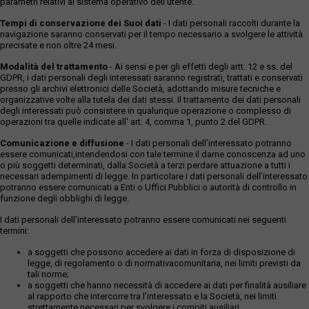
parametri relativi al sistema operativo dell'utente.
Tempi di conservazione dei Suoi dati
- I dati personali raccolti durante la
navigazione saranno conservati per il tempo necessario a svolgere le attività
precisate e non oltre 24 mesi.
Modalità del trattamento
- Ai sensi e per gli effetti degli artt. 12 e ss. del
GDPR, i dati personali degli interessati saranno registrati, trattati e conservati
presso gli archivi elettronici delle Società, adottando misure tecniche e
organizzative volte alla tutela dei dati stessi. Il trattamento dei dati personali
degli interessati può consistere in qualunque operazione o complesso di
operazioni tra quelle indicate all' art. 4, comma 1, punto 2 del GDPR.
Comunicazione e diffusione
- I dati personali dell’interessato potranno
essere comunicati,intendendosi con tale termine il darne conoscenza ad uno
o più soggetti determinati, dalla Società a terzi perdare attuazione a tutti i
necessari adempimenti di legge. In particolare i dati personali dell’interessato
potranno essere comunicati a Enti o Uffici Pubblici o autorità di controllo in
funzione degli obblighi di legge.
I dati personali dell’interessato potranno essere comunicati nei seguenti
termini:
a soggetti che possono accedere ai dati in forza di disposizione di
legge, di regolamento o di normativacomunitaria, nei limiti previsti da
tali norme;
a soggetti che hanno necessità di accedere ai dati per finalità ausiliare
al rapporto che intercorre tra l’interessato e la Società, nei limiti
strettamente necessari per svolgere i compiti ausiliari.