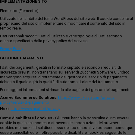
IMPLEMENTAZIONE SITO
Elementor (Elementor)
Utilizzato nell'ambito del tema WordPress del sito web. Il cookie consente al
proprietario del sito di implementare o modificare il contenuto del sito in
tempo reale.
Dati Personali raccolti: Dati di Utilizzo e varie tipologie di Dati secondo
quanto specificato dalla privacy policy del servizio.
Privacy Policy
GESTIONE PAGAMENTI
I dati dei pagamenti, gestiti in formato criptato e secondo i requisiti di
sicurezza previsti, non transitano sui server di Zucchetti Software Giuridico
ma vengono acquisiti direttamente dal gestore del servizio di pagamento
richiesto il quale agirà in qualità di autonomo titolare del trattamento.
Per maggiori informazioni si rimanda alle pagine dei gestori dei pagamenti:
Axerve Ecommerce Solutions
:
https://www.axerve.com/privacy-
policy/servizi-di-pagamento
Nexi
:
https://www.nexi.it/it/privacy
Come disabilitare i cookies
- Gli utenti hanno la possibilità di rimuovere i
cookie in qualsiasi momento attraverso le impostazioni del browser. I
cookies memorizzati sul disco fisso del tuo dispositivo possono comunque
essere cancellati ed è inoltre possibile disabilitare i cookies seguendo le