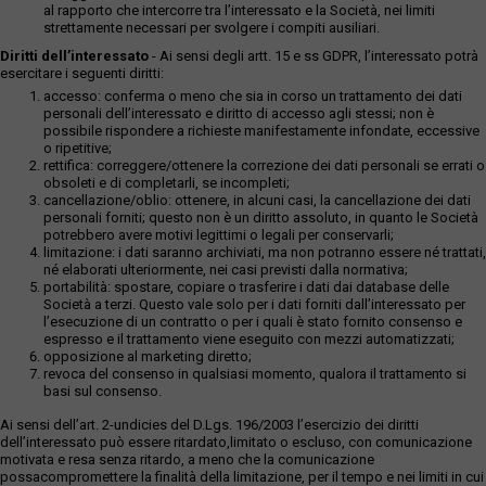
al rapporto che intercorre tra l’interessato e la Società, nei limiti
strettamente necessari per svolgere i compiti ausiliari.
Diritti dell’interessato
- Ai sensi degli artt. 15 e ss GDPR, l’interessato potrà
esercitare i seguenti diritti:
accesso: conferma o meno che sia in corso un trattamento dei dati
personali dell’interessato e diritto di accesso agli stessi; non è
possibile rispondere a richieste manifestamente infondate, eccessive
o ripetitive;
rettifica: correggere/ottenere la correzione dei dati personali se errati o
obsoleti e di completarli, se incompleti;
cancellazione/oblio: ottenere, in alcuni casi, la cancellazione dei dati
personali forniti; questo non è un diritto assoluto, in quanto le Società
potrebbero avere motivi legittimi o legali per conservarli;
limitazione: i dati saranno archiviati, ma non potranno essere né trattati,
né elaborati ulteriormente, nei casi previsti dalla normativa;
portabilità: spostare, copiare o trasferire i dati dai database delle
Società a terzi. Questo vale solo per i dati forniti dall’interessato per
l’esecuzione di un contratto o per i quali è stato fornito consenso e
espresso e il trattamento viene eseguito con mezzi automatizzati;
opposizione al marketing diretto;
revoca del consenso in qualsiasi momento, qualora il trattamento si
basi sul consenso.
Ai sensi dell’art. 2-undicies del D.Lgs. 196/2003 l’esercizio dei diritti
dell’interessato può essere ritardato,limitato o escluso, con comunicazione
motivata e resa senza ritardo, a meno che la comunicazione
possacompromettere la finalità della limitazione, per il tempo e nei limiti in cui