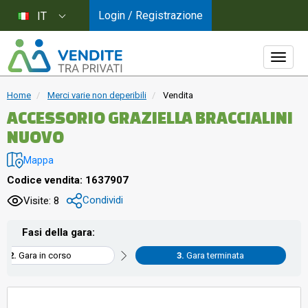
Login / Registrazione
IT
Home
Merci varie non deperibili
Vendita
ACCESSORIO GRAZIELLA BRACCIALINI
NUOVO
Mappa
Codice vendita: 1637907
Condividi
Visite: 8
Fasi della gara:
Gara in corso
Gara terminata