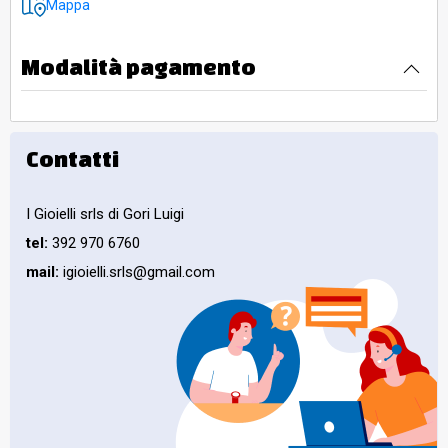
Mappa
Modalità pagamento
Contatti
I Gioielli srls di Gori Luigi
tel:
392 970 6760
mail:
igioielli.srls@gmail.com