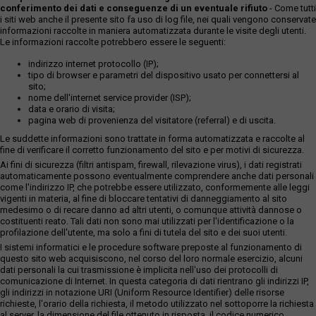
conferimento dei dati e conseguenze di un eventuale rifiuto
- Come tutti
i siti web anche il presente sito fa uso di log file, nei quali vengono conservate
informazioni raccolte in maniera automatizzata durante le visite degli utenti.
Le informazioni raccolte potrebbero essere le seguenti:
indirizzo internet protocollo (IP);
tipo di browser e parametri del dispositivo usato per connettersi al
sito;
nome dell'internet service provider (ISP);
data e orario di visita;
pagina web di provenienza del visitatore (referral) e di uscita.
Le suddette informazioni sono trattate in forma automatizzata e raccolte al
fine di verificare il corretto funzionamento del sito e per motivi di sicurezza.
Ai fini di sicurezza (filtri antispam, firewall, rilevazione virus), i dati registrati
automaticamente possono eventualmente comprendere anche dati personali
come l'indirizzo IP, che potrebbe essere utilizzato, conformemente alle leggi
vigenti in materia, al fine di bloccare tentativi di danneggiamento al sito
medesimo o di recare danno ad altri utenti, o comunque attività dannose o
costituenti reato. Tali dati non sono mai utilizzati per l'identificazione o la
profilazione dell'utente, ma solo a fini di tutela del sito e dei suoi utenti.
I sistemi informatici e le procedure software preposte al funzionamento di
questo sito web acquisiscono, nel corso del loro normale esercizio, alcuni
dati personali la cui trasmissione è implicita nell'uso dei protocolli di
comunicazione di Internet. In questa categoria di dati rientrano gli indirizzi IP,
gli indirizzi in notazione URI (Uniform Resource Identifier) delle risorse
richieste, l'orario della richiesta, il metodo utilizzato nel sottoporre la richiesta
al server, la dimensione del file ottenuto in risposta, il codice numerico