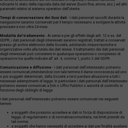
ndicante lo stato della risposta data dal server (buon fine, errore, ecc.) ed altri
parametri relativi al sistema operativo dell'utente.
Tempi di conservazione dei Suoi dati
- I dati personali raccolti durante la
navigazione saranno conservati per il tempo necessario a svolgere le attività
precisate e non oltre 24 mesi.
Modalità del trattamento
- Ai sensi e per gli effetti degli artt. 12 e ss. del
GDPR, i dati personali degli interessati saranno registrati, trattati e conservati
presso gli archivi elettronici delle Società, adottando misure tecniche e
organizzative volte alla tutela dei dati stessi. Il trattamento dei dati personali
degli interessati può consistere in qualunque operazione o complesso di
operazioni tra quelle indicate all' art. 4, comma 1, punto 2 del GDPR.
Comunicazione e diffusione
- I dati personali dell’interessato potranno
essere comunicati,intendendosi con tale termine il darne conoscenza ad uno
o più soggetti determinati, dalla Società a terzi perdare attuazione a tutti i
necessari adempimenti di legge. In particolare i dati personali dell’interessato
potranno essere comunicati a Enti o Uffici Pubblici o autorità di controllo in
funzione degli obblighi di legge.
I dati personali dell’interessato potranno essere comunicati nei seguenti
termini:
a soggetti che possono accedere ai dati in forza di disposizione di
legge, di regolamento o di normativacomunitaria, nei limiti previsti da
tali norme;
a soggetti che hanno necessità di accedere ai dati per finalità ausiliare