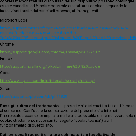
cookies memorizzati sul disco fisso del tuo dispositivo possono comunque
essere cancellati ed è inoltre possibile disabilitare i cookies seguendo le
indicazioni fornite dai principali browser, ai link seguenti:
Microsoft Edge
https://support.microsoft.com/it-it/microsoft-edge/eliminare-i-cookie-in-
microsoft-edge-63947406-40ac-c3b8-57b9-
2a946a29ae09#:~:text=Apri%20Microsoft%20Edge%20and%20seleziona,del
Chrome
https://support.google.com/chrome/answer/95647?hl=it
Firefox
http://support.mozilla.org/it/kb/Eliminare%20i%20cookie
Opera
http://www.opera.com/help/tutorials/security/privacy/
Safari
http://support.apple.com/kb/ph11920
Base giuridica del trattamento
- Il presente sito internet tratta i dati in base
al consenso. Con l'uso o la consultazione del presente sito internet
l’interessato acconsente implicitamente alla possibilità di memorizzare solo i
cookie strettamente necessari (di seguito “cookie tecnici”) per il
funzionamento di questo sito.
Dati personali raccolti e natura obbligatoria o facoltativa del