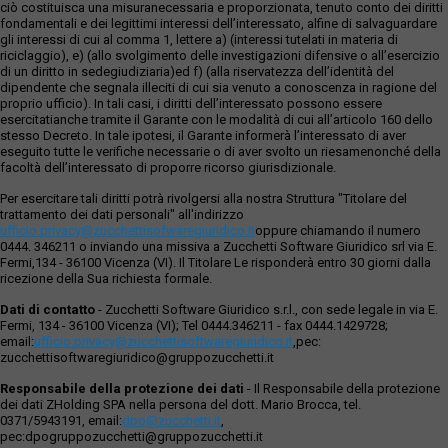
ciò costituisca una misuranecessaria e proporzionata, tenuto conto dei diritti
fondamentali e dei legittimi interessi dell’interessato, alfine di salvaguardare
gli interessi di cui al comma 1, lettere a) (interessi tutelati in materia di
riciclaggio), e) (allo svolgimento delle investigazioni difensive o all’esercizio
di un diritto in sedegiudiziaria)ed f) (alla riservatezza dell’identità del
dipendente che segnala illeciti di cui sia venuto a conoscenza in ragione del
proprio ufficio). In tali casi, i diritti dell’interessato possono essere
esercitatianche tramite il Garante con le modalità di cui all’articolo 160 dello
stesso Decreto. In tale ipotesi, il Garante informerà l’interessato di aver
eseguito tutte le verifiche necessarie o di aver svolto un riesamenonché della
facoltà dell’interessato di proporre ricorso giurisdizionale.
Per esercitare tali diritti potrà rivolgersi alla nostra Struttura "Titolare del
trattamento dei dati personali" all'indirizzo
ufficio.privacy@zucchettisofwaregiuridico.it
oppure chiamando il numero
0444. 346211 o inviando una missiva a Zucchetti Software Giuridico srl via E.
Fermi,134 - 36100 Vicenza (VI). Il Titolare Le risponderà entro 30 giorni dalla
ricezione della Sua richiesta formale.
Dati di contatto
- Zucchetti Software Giuridico s.r.l., con sede legale in via E.
Fermi, 134 - 36100 Vicenza (VI); Tel 0444.346211 - fax 0444.1429728;
email:
ufficio.privacy@zucchettisoftwaregiuridico.it
,pec:
zucchettisoftwaregiuridico@gruppozucchetti.it
Responsabile della protezione dei dati
- Il Responsabile della protezione
dei dati ZHolding SPA nella persona del dott. Mario Brocca, tel.
0371/5943191, email:
dpo@zucchetti.it
,
pec:dpogruppozucchetti@gruppozucchetti.it