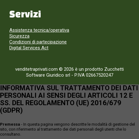
Servizi
Assistenza tecnica/operativa
Sicurezza
Condizioni di partecipazione
Digital Services Act
venditetraprivati.com © 2026 è un prodotto Zucchetti
Software Giuridico srl
-
P.IVA 02667520247
INFORMATIVA SUL TRATTAMENTO DEI DATI
PERSONALI AI SENSI DEGLI ARTICOLI 12 E
SS. DEL REGOLAMENTO (UE) 2016/679
(GDPR)
Premessa
- In questa pagina vengono descritte le modalità di gestione del
sito, con riferimento al trattamento dei dati personali degli utenti che lo
consultano.