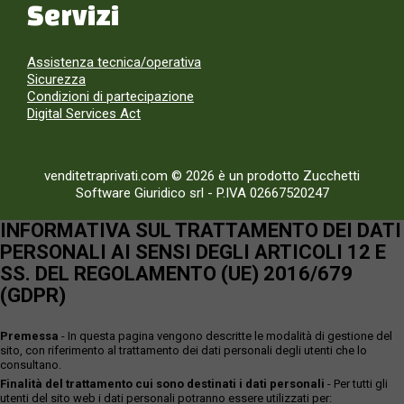
Servizi
Assistenza tecnica/operativa
Sicurezza
Condizioni di partecipazione
Digital Services Act
venditetraprivati.com © 2026 è un prodotto Zucchetti
Software Giuridico srl
-
P.IVA 02667520247
INFORMATIVA SUL TRATTAMENTO DEI DATI
PERSONALI AI SENSI DEGLI ARTICOLI 12 E
SS. DEL REGOLAMENTO (UE) 2016/679
(GDPR)
Premessa
- In questa pagina vengono descritte le modalità di gestione del
sito, con riferimento al trattamento dei dati personali degli utenti che lo
consultano.
Finalità del trattamento cui sono destinati i dati personali
- Per tutti gli
utenti del sito web i dati personali potranno essere utilizzati per: