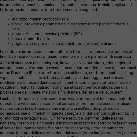
informazioni raccolte in maniera automatizzata durante le visite degli utenti.
Le informazioni raccolte potrebbero essere le seguenti:
indirizzo internet protocollo (IP);
tipo di browser e parametri del dispositivo usato per connettersi al
sito;
nome dell'internet service provider (ISP);
data e orario di visita;
pagina web di provenienza del visitatore (referral) e di uscita.
Le suddette informazioni sono trattate in forma automatizzata e raccolte al
fine di verificare il corretto funzionamento del sito e per motivi di sicurezza.
Ai fini di sicurezza (filtri antispam, firewall, rilevazione virus), i dati registrati
automaticamente possono eventualmente comprendere anche dati personali
come l'indirizzo IP, che potrebbe essere utilizzato, conformemente alle leggi
vigenti in materia, al fine di bloccare tentativi di danneggiamento al sito
medesimo o di recare danno ad altri utenti, o comunque attività dannose o
costituenti reato. Tali dati non sono mai utilizzati per l'identificazione o la
profilazione dell'utente, ma solo a fini di tutela del sito e dei suoi utenti.
I sistemi informatici e le procedure software preposte al funzionamento di
questo sito web acquisiscono, nel corso del loro normale esercizio, alcuni
dati personali la cui trasmissione è implicita nell'uso dei protocolli di
comunicazione di Internet. In questa categoria di dati rientrano gli indirizzi IP,
gli indirizzi in notazione URI (Uniform Resource Identifier) delle risorse
richieste, l'orario della richiesta, il metodo utilizzato nel sottoporre la richiesta
al server, la dimensione del file ottenuto in risposta, il codice numerico
ndicante lo stato della risposta data dal server (buon fine, errore, ecc.) ed altri