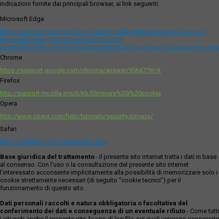
indicazioni fornite dai principali browser, ai link seguenti:
Microsoft Edge
https://support.microsoft.com/it-it/microsoft-edge/eliminare-i-cookie-in-
microsoft-edge-63947406-40ac-c3b8-57b9-
2a946a29ae09#:~:text=Apri%20Microsoft%20Edge%20and%20seleziona,del
Chrome
https://support.google.com/chrome/answer/95647?hl=it
Firefox
http://support.mozilla.org/it/kb/Eliminare%20i%20cookie
Opera
http://www.opera.com/help/tutorials/security/privacy/
Safari
http://support.apple.com/kb/ph11920
Base giuridica del trattamento
- Il presente sito internet tratta i dati in base
al consenso. Con l'uso o la consultazione del presente sito internet
l’interessato acconsente implicitamente alla possibilità di memorizzare solo i
cookie strettamente necessari (di seguito “cookie tecnici”) per il
funzionamento di questo sito.
Dati personali raccolti e natura obbligatoria o facoltativa del
conferimento dei dati e conseguenze di un eventuale rifiuto
- Come tutti
i siti web anche il presente sito fa uso di log file, nei quali vengono conservate