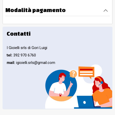
Modalità pagamento
Contatti
I Gioielli srls di Gori Luigi
tel:
392 970 6760
mail:
igioielli.srls@gmail.com