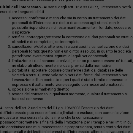
Diritti dell’interessato
- Ai sensi degli artt. 15 e ss GDPR, l’interessato potrà
esercitare i seguenti diritti:
accesso: conferma o meno che sia in corso un trattamento dei dati
personali dell’interessato e diritto di accesso agli stessi; non è
possibile rispondere a richieste manifestamente infondate, eccessive
o ripetitive;
rettifica: correggere/ottenere la correzione dei dati personali se errati o
obsoleti e di completarli, se incompleti;
cancellazione/oblio: ottenere, in alcuni casi, la cancellazione dei dati
personali forniti; questo non è un diritto assoluto, in quanto le Società
potrebbero avere motivi legittimi o legali per conservarli;
limitazione: i dati saranno archiviati, ma non potranno essere né trattati,
né elaborati ulteriormente, nei casi previsti dalla normativa;
portabilità: spostare, copiare o trasferire i dati dai database delle
Società a terzi. Questo vale solo per i dati forniti dall’interessato per
l’esecuzione di un contratto o per i quali è stato fornito consenso e
espresso e il trattamento viene eseguito con mezzi automatizzati;
opposizione al marketing diretto;
revoca del consenso in qualsiasi momento, qualora il trattamento si
basi sul consenso.
Ai sensi dell’art. 2-undicies del D.Lgs. 196/2003 l’esercizio dei diritti
dell’interessato può essere ritardato,limitato o escluso, con comunicazione
motivata e resa senza ritardo, a meno che la comunicazione
possacompromettere la finalità della limitazione, per il tempo e nei limiti in cui
ciò costituisca una misuranecessaria e proporzionata, tenuto conto dei diritti
fondamentali e dei legittimi interessi dell’interessato, alfine di salvaguardare