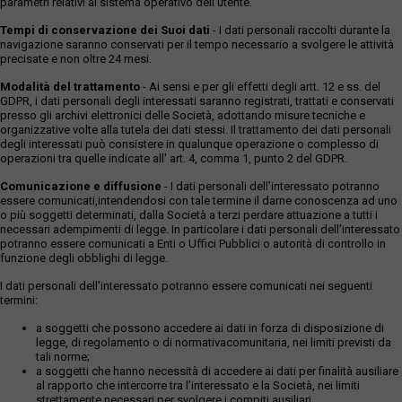
parametri relativi al sistema operativo dell'utente.
Tempi di conservazione dei Suoi dati
- I dati personali raccolti durante la
navigazione saranno conservati per il tempo necessario a svolgere le attività
precisate e non oltre 24 mesi.
Modalità del trattamento
- Ai sensi e per gli effetti degli artt. 12 e ss. del
GDPR, i dati personali degli interessati saranno registrati, trattati e conservati
presso gli archivi elettronici delle Società, adottando misure tecniche e
organizzative volte alla tutela dei dati stessi. Il trattamento dei dati personali
degli interessati può consistere in qualunque operazione o complesso di
operazioni tra quelle indicate all' art. 4, comma 1, punto 2 del GDPR.
Comunicazione e diffusione
- I dati personali dell’interessato potranno
essere comunicati,intendendosi con tale termine il darne conoscenza ad uno
o più soggetti determinati, dalla Società a terzi perdare attuazione a tutti i
necessari adempimenti di legge. In particolare i dati personali dell’interessato
potranno essere comunicati a Enti o Uffici Pubblici o autorità di controllo in
funzione degli obblighi di legge.
I dati personali dell’interessato potranno essere comunicati nei seguenti
termini:
a soggetti che possono accedere ai dati in forza di disposizione di
legge, di regolamento o di normativacomunitaria, nei limiti previsti da
tali norme;
a soggetti che hanno necessità di accedere ai dati per finalità ausiliare
al rapporto che intercorre tra l’interessato e la Società, nei limiti
strettamente necessari per svolgere i compiti ausiliari.