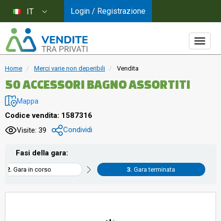
Login / Registrazione
IT
Home
Merci varie non deperibili
Vendita
50 ACCESSORI BAGNO ASSORTITI
Mappa
Codice vendita: 1587316
Condividi
Visite: 39
Fasi della gara:
Gara in corso
Gara terminata