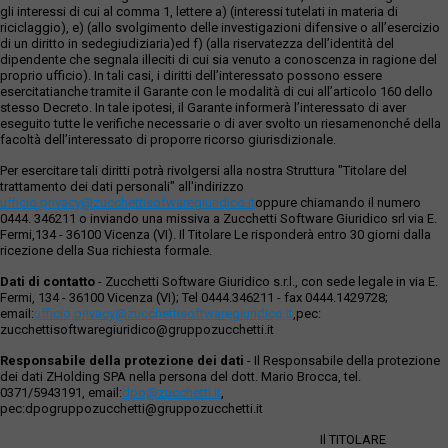
gli interessi di cui al comma 1, lettere a) (interessi tutelati in materia di
riciclaggio), e) (allo svolgimento delle investigazioni difensive o all’esercizio
di un diritto in sedegiudiziaria)ed f) (alla riservatezza dell’identità del
dipendente che segnala illeciti di cui sia venuto a conoscenza in ragione del
proprio ufficio). In tali casi, i diritti dell’interessato possono essere
esercitatianche tramite il Garante con le modalità di cui all’articolo 160 dello
stesso Decreto. In tale ipotesi, il Garante informerà l’interessato di aver
eseguito tutte le verifiche necessarie o di aver svolto un riesamenonché della
facoltà dell’interessato di proporre ricorso giurisdizionale.
Per esercitare tali diritti potrà rivolgersi alla nostra Struttura "Titolare del
trattamento dei dati personali" all'indirizzo
ufficio.privacy@zucchettisofwaregiuridico.it
oppure chiamando il numero
0444. 346211 o inviando una missiva a Zucchetti Software Giuridico srl via E.
Fermi,134 - 36100 Vicenza (VI). Il Titolare Le risponderà entro 30 giorni dalla
ricezione della Sua richiesta formale.
Dati di contatto
- Zucchetti Software Giuridico s.r.l., con sede legale in via E.
Fermi, 134 - 36100 Vicenza (VI); Tel 0444.346211 - fax 0444.1429728;
email:
ufficio.privacy@zucchettisoftwaregiuridico.it
,pec:
zucchettisoftwaregiuridico@gruppozucchetti.it
Responsabile della protezione dei dati
- Il Responsabile della protezione
dei dati ZHolding SPA nella persona del dott. Mario Brocca, tel.
0371/5943191, email:
dpo@zucchetti.it
,
pec:dpogruppozucchetti@gruppozucchetti.it
Il TITOLARE