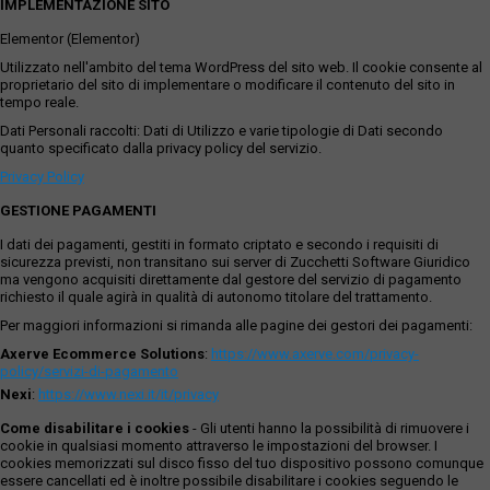
IMPLEMENTAZIONE SITO
Elementor (Elementor)
Utilizzato nell'ambito del tema WordPress del sito web. Il cookie consente al
proprietario del sito di implementare o modificare il contenuto del sito in
tempo reale.
Dati Personali raccolti: Dati di Utilizzo e varie tipologie di Dati secondo
quanto specificato dalla privacy policy del servizio.
Privacy Policy
GESTIONE PAGAMENTI
I dati dei pagamenti, gestiti in formato criptato e secondo i requisiti di
sicurezza previsti, non transitano sui server di Zucchetti Software Giuridico
ma vengono acquisiti direttamente dal gestore del servizio di pagamento
richiesto il quale agirà in qualità di autonomo titolare del trattamento.
Per maggiori informazioni si rimanda alle pagine dei gestori dei pagamenti:
Axerve Ecommerce Solutions
:
https://www.axerve.com/privacy-
policy/servizi-di-pagamento
Nexi
:
https://www.nexi.it/it/privacy
Come disabilitare i cookies
- Gli utenti hanno la possibilità di rimuovere i
cookie in qualsiasi momento attraverso le impostazioni del browser. I
cookies memorizzati sul disco fisso del tuo dispositivo possono comunque
essere cancellati ed è inoltre possibile disabilitare i cookies seguendo le