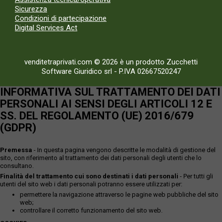
Sicurezza
Condizioni di partecipazione
Digital Services Act
venditetraprivati.com © 2026 è un prodotto Zucchetti
Software Giuridico srl
-
P.IVA 02667520247
INFORMATIVA SUL TRATTAMENTO DEI DATI
PERSONALI AI SENSI DEGLI ARTICOLI 12 E
SS. DEL REGOLAMENTO (UE) 2016/679
(GDPR)
Premessa
- In questa pagina vengono descritte le modalità di gestione del
sito, con riferimento al trattamento dei dati personali degli utenti che lo
consultano.
Finalità del trattamento cui sono destinati i dati personali
- Per tutti gli
utenti del sito web i dati personali potranno essere utilizzati per:
permettere la navigazione attraverso le pagine web pubbliche del sito
web;
controllare il corretto funzionamento del sito web.