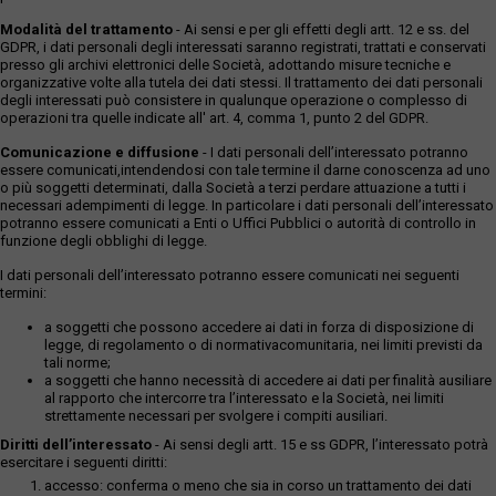
Modalità del trattamento
- Ai sensi e per gli effetti degli artt. 12 e ss. del
GDPR, i dati personali degli interessati saranno registrati, trattati e conservati
presso gli archivi elettronici delle Società, adottando misure tecniche e
organizzative volte alla tutela dei dati stessi. Il trattamento dei dati personali
degli interessati può consistere in qualunque operazione o complesso di
operazioni tra quelle indicate all' art. 4, comma 1, punto 2 del GDPR.
Comunicazione e diffusione
- I dati personali dell’interessato potranno
essere comunicati,intendendosi con tale termine il darne conoscenza ad uno
o più soggetti determinati, dalla Società a terzi perdare attuazione a tutti i
necessari adempimenti di legge. In particolare i dati personali dell’interessato
potranno essere comunicati a Enti o Uffici Pubblici o autorità di controllo in
funzione degli obblighi di legge.
I dati personali dell’interessato potranno essere comunicati nei seguenti
termini:
a soggetti che possono accedere ai dati in forza di disposizione di
legge, di regolamento o di normativacomunitaria, nei limiti previsti da
tali norme;
a soggetti che hanno necessità di accedere ai dati per finalità ausiliare
al rapporto che intercorre tra l’interessato e la Società, nei limiti
strettamente necessari per svolgere i compiti ausiliari.
Diritti dell’interessato
- Ai sensi degli artt. 15 e ss GDPR, l’interessato potrà
esercitare i seguenti diritti:
accesso: conferma o meno che sia in corso un trattamento dei dati