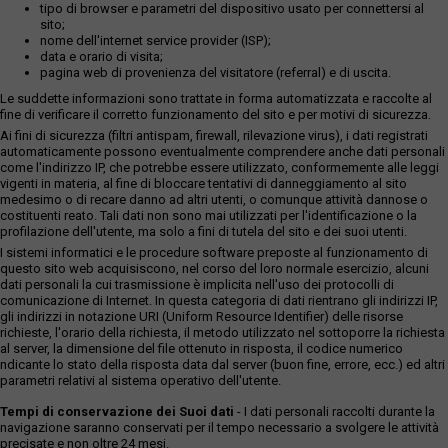
tipo di browser e parametri del dispositivo usato per connettersi al
sito;
nome dell'internet service provider (ISP);
data e orario di visita;
pagina web di provenienza del visitatore (referral) e di uscita.
Le suddette informazioni sono trattate in forma automatizzata e raccolte al
fine di verificare il corretto funzionamento del sito e per motivi di sicurezza.
Ai fini di sicurezza (filtri antispam, firewall, rilevazione virus), i dati registrati
automaticamente possono eventualmente comprendere anche dati personali
come l'indirizzo IP, che potrebbe essere utilizzato, conformemente alle leggi
vigenti in materia, al fine di bloccare tentativi di danneggiamento al sito
medesimo o di recare danno ad altri utenti, o comunque attività dannose o
costituenti reato. Tali dati non sono mai utilizzati per l'identificazione o la
profilazione dell'utente, ma solo a fini di tutela del sito e dei suoi utenti.
I sistemi informatici e le procedure software preposte al funzionamento di
questo sito web acquisiscono, nel corso del loro normale esercizio, alcuni
dati personali la cui trasmissione è implicita nell'uso dei protocolli di
comunicazione di Internet. In questa categoria di dati rientrano gli indirizzi IP,
gli indirizzi in notazione URI (Uniform Resource Identifier) delle risorse
richieste, l'orario della richiesta, il metodo utilizzato nel sottoporre la richiesta
al server, la dimensione del file ottenuto in risposta, il codice numerico
ndicante lo stato della risposta data dal server (buon fine, errore, ecc.) ed altri
parametri relativi al sistema operativo dell'utente.
Tempi di conservazione dei Suoi dati
- I dati personali raccolti durante la
navigazione saranno conservati per il tempo necessario a svolgere le attività
precisate e non oltre 24 mesi.