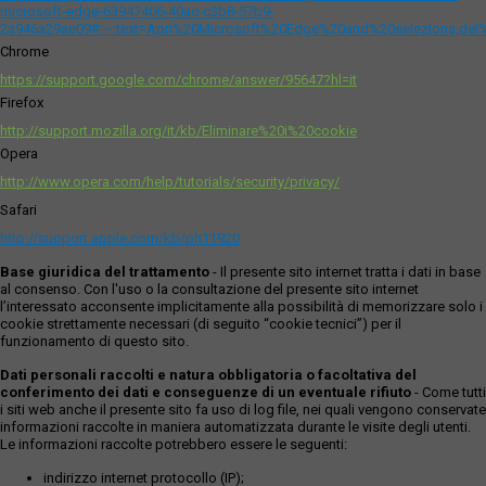
microsoft-edge-63947406-40ac-c3b8-57b9-
2a946a29ae09#:~:text=Apri%20Microsoft%20Edge%20and%20seleziona,del
Chrome
https://support.google.com/chrome/answer/95647?hl=it
Firefox
http://support.mozilla.org/it/kb/Eliminare%20i%20cookie
Opera
http://www.opera.com/help/tutorials/security/privacy/
Safari
http://support.apple.com/kb/ph11920
Base giuridica del trattamento
- Il presente sito internet tratta i dati in base
al consenso. Con l'uso o la consultazione del presente sito internet
l’interessato acconsente implicitamente alla possibilità di memorizzare solo i
cookie strettamente necessari (di seguito “cookie tecnici”) per il
funzionamento di questo sito.
Dati personali raccolti e natura obbligatoria o facoltativa del
conferimento dei dati e conseguenze di un eventuale rifiuto
- Come tutti
i siti web anche il presente sito fa uso di log file, nei quali vengono conservate
informazioni raccolte in maniera automatizzata durante le visite degli utenti.
Le informazioni raccolte potrebbero essere le seguenti:
indirizzo internet protocollo (IP);