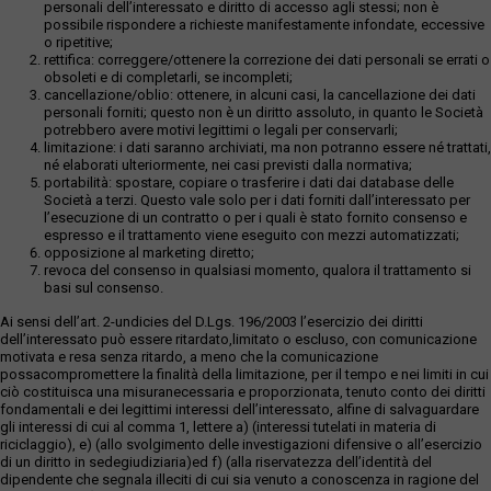
personali dell’interessato e diritto di accesso agli stessi; non è
possibile rispondere a richieste manifestamente infondate, eccessive
o ripetitive;
rettifica: correggere/ottenere la correzione dei dati personali se errati o
obsoleti e di completarli, se incompleti;
cancellazione/oblio: ottenere, in alcuni casi, la cancellazione dei dati
personali forniti; questo non è un diritto assoluto, in quanto le Società
potrebbero avere motivi legittimi o legali per conservarli;
limitazione: i dati saranno archiviati, ma non potranno essere né trattati,
né elaborati ulteriormente, nei casi previsti dalla normativa;
portabilità: spostare, copiare o trasferire i dati dai database delle
Società a terzi. Questo vale solo per i dati forniti dall’interessato per
l’esecuzione di un contratto o per i quali è stato fornito consenso e
espresso e il trattamento viene eseguito con mezzi automatizzati;
opposizione al marketing diretto;
revoca del consenso in qualsiasi momento, qualora il trattamento si
basi sul consenso.
Ai sensi dell’art. 2-undicies del D.Lgs. 196/2003 l’esercizio dei diritti
dell’interessato può essere ritardato,limitato o escluso, con comunicazione
motivata e resa senza ritardo, a meno che la comunicazione
possacompromettere la finalità della limitazione, per il tempo e nei limiti in cui
ciò costituisca una misuranecessaria e proporzionata, tenuto conto dei diritti
fondamentali e dei legittimi interessi dell’interessato, alfine di salvaguardare
gli interessi di cui al comma 1, lettere a) (interessi tutelati in materia di
riciclaggio), e) (allo svolgimento delle investigazioni difensive o all’esercizio
di un diritto in sedegiudiziaria)ed f) (alla riservatezza dell’identità del
dipendente che segnala illeciti di cui sia venuto a conoscenza in ragione del