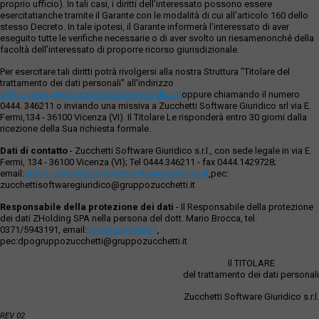
proprio ufficio). In tali casi, i diritti dell’interessato possono essere
esercitatianche tramite il Garante con le modalità di cui all’articolo 160 dello
stesso Decreto. In tale ipotesi, il Garante informerà l’interessato di aver
eseguito tutte le verifiche necessarie o di aver svolto un riesamenonché della
facoltà dell’interessato di proporre ricorso giurisdizionale.
Per esercitare tali diritti potrà rivolgersi alla nostra Struttura "Titolare del
trattamento dei dati personali" all'indirizzo
ufficio.privacy@zucchettisofwaregiuridico.it
oppure chiamando il numero
0444. 346211 o inviando una missiva a Zucchetti Software Giuridico srl via E.
Fermi,134 - 36100 Vicenza (VI). Il Titolare Le risponderà entro 30 giorni dalla
ricezione della Sua richiesta formale.
Dati di contatto
- Zucchetti Software Giuridico s.r.l., con sede legale in via E.
Fermi, 134 - 36100 Vicenza (VI); Tel 0444.346211 - fax 0444.1429728;
email:
ufficio.privacy@zucchettisoftwaregiuridico.it
,pec:
zucchettisoftwaregiuridico@gruppozucchetti.it
Responsabile della protezione dei dati
- Il Responsabile della protezione
dei dati ZHolding SPA nella persona del dott. Mario Brocca, tel.
0371/5943191, email:
dpo@zucchetti.it
,
pec:dpogruppozucchetti@gruppozucchetti.it
Il TITOLARE
del trattamento dei dati personali
Zucchetti Software Giuridico s.r.l.
REV 02