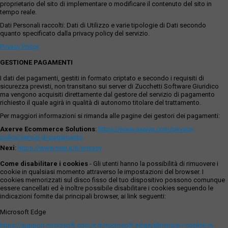
proprietario del sito di implementare o modificare il contenuto del sito in
tempo reale.
Dati Personali raccolti: Dati di Utilizzo e varie tipologie di Dati secondo
quanto specificato dalla privacy policy del servizio.
Privacy Policy
GESTIONE PAGAMENTI
I dati dei pagamenti, gestiti in formato criptato e secondo i requisiti di
sicurezza previsti, non transitano sui server di Zucchetti Software Giuridico
ma vengono acquisiti direttamente dal gestore del servizio di pagamento
richiesto il quale agirà in qualità di autonomo titolare del trattamento.
Per maggiori informazioni si rimanda alle pagine dei gestori dei pagamenti:
Axerve Ecommerce Solutions
:
https://www.axerve.com/privacy-
policy/servizi-di-pagamento
Nexi
:
https://www.nexi.it/it/privacy
Come disabilitare i cookies
- Gli utenti hanno la possibilità di rimuovere i
cookie in qualsiasi momento attraverso le impostazioni del browser. I
cookies memorizzati sul disco fisso del tuo dispositivo possono comunque
essere cancellati ed è inoltre possibile disabilitare i cookies seguendo le
indicazioni fornite dai principali browser, ai link seguenti:
Microsoft Edge
https://support.microsoft.com/it-it/microsoft-edge/eliminare-i-cookie-in-