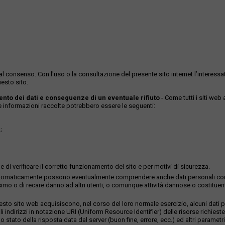
ase al consenso. Con l'uso o la consultazione del presente sito internet l’inter
esto sito.
mento dei dati e conseguenze di un eventuale rifiuto
- Come tutti i siti web
Le informazioni raccolte potrebbero essere le seguenti:
;
 di verificare il corretto funzionamento del sito e per motivi di sicurezza.
istrati automaticamente possono eventualmente comprendere anche dati personali c
imo o di recare danno ad altri utenti, o comunque attività dannose o costituenti r
to sito web acquisiscono, nel corso del loro normale esercizio, alcuni dati per
li indirizzi in notazione URI (Uniform Resource Identifier) delle risorse richieste,
 stato della risposta data dal server (buon fine, errore, ecc.) ed altri parametri 