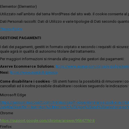
Elementor (Elementor)
Utilizzato nell'ambito del tema WordPress del sito web. Il cookie consente al p
Dati Personali raccolti: Dati di Utilizzo e varie tipologie di Dati secondo quanto
Privacy Policy
GESTIONE PAGAMENTI
I dati dei pagamenti, gestiti in formato criptato e secondo i requisiti di sicur
quale agirà in qualità di autonomo titolare del trattamento.
Per maggiori informazioni si rimanda alle pagine dei gestori dei pagamenti:
Axerve Ecommerce Solutions
:
https://www.axerve.com/privacy-policy/ser
Nexi
:
https://www.nexi.it/it/privacy
Come disabilitare i cookies
- Gli utenti hanno la possibilità di rimuovere 
cancellati ed è inoltre possibile disabilitare i cookies seguendo le indicazioni f
Microsoft Edge
https://support.microsoft.com/it-it/microsoft-edge/eliminare-i-cookie-in-m
2a946a29ae09#:~:text=Apri%20Microsoft%20Edge%20and%20seleziona,del
Chrome
https://support.google.com/chrome/answer/95647?hl=it
Firefox