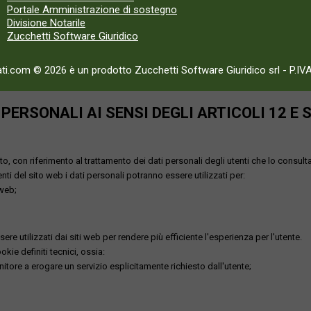
Portale Amministrazione di sostegno
Divisione Notarile
Zucchetti Software Giuridico
ati.com © 2026 è un prodotto Zucchetti Software Giuridico srl
-
P.IV
ERSONALI AI SENSI DEGLI ARTICOLI 12 E 
o, con riferimento al trattamento dei dati personali degli utenti che lo consult
utenti del sito web i dati personali potranno essere utilizzati per:
 web;
re utilizzati dai siti web per rendere più efficiente l'esperienza per l'utente.
kie definiti tecnici, ossia:
nitore a erogare un servizio esplicitamente richiesto dall'utente;