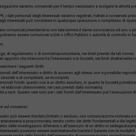
 navigazione saranno conservati per il tempo necessario a svolgere le attività pr
GDPR, i dati personali degli interessati saranno registrati, trattati e conservati p
li degli interessati può consistere in qualunque operazione o complesso di operaz
sere comunicati,intendendosi con tale termine il darne conoscenza ad uno o più s
 potranno essere comunicati a Enti o Uffici Pubblici o autorità di controllo in f
ni:
e, di regolamento o di normativacomunitaria, nei limiti previsti da tali norme;
l rapporto che intercorre tra l’interessato e la Società, nei limiti strettamente n
ercitare i seguenti diritti:
nali dell’interessato e diritto di accesso agli stessi; non è possibile rispond
o obsoleti e di completarli, se incompleti;
ersonali forniti; questo non è un diritto assoluto, in quanto le Società potrebber
 né elaborati ulteriormente, nei casi previsti dalla normativa;
età a terzi. Questo vale solo per i dati forniti dall’interessato per l’esecuzione 
asi sul consenso.
’interessato può essere ritardato,limitato o escluso, con comunicazione motiva
suranecessaria e proporzionata, tenuto conto dei diritti fondamentali e dei legittim
mento delle investigazioni difensive o all’esercizio di un diritto in sedegiudiziari
ell’interessato possono essere esercitatianche tramite il Garante con le modalità d
riesamenonché della facoltà dell’interessato di proporre ricorso giurisdizionale.