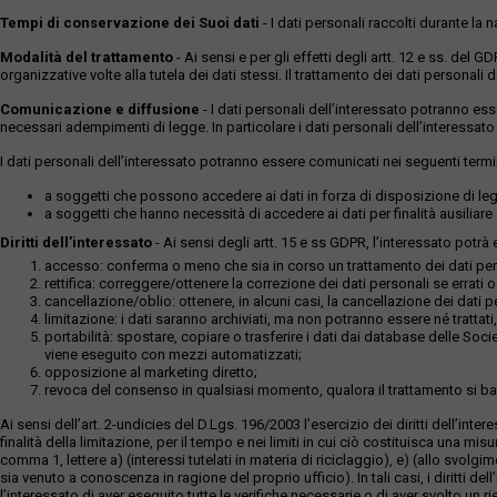
Tempi di conservazione dei Suoi dati
- I dati personali raccolti durante la
Modalità del trattamento
- Ai sensi e per gli effetti degli artt. 12 e ss. del 
organizzative volte alla tutela dei dati stessi. Il trattamento dei dati persona
Comunicazione e diffusione
- I dati personali dell’interessato potranno es
necessari adempimenti di legge. In particolare i dati personali dell’interessato
I dati personali dell’interessato potranno essere comunicati nei seguenti termi
a soggetti che possono accedere ai dati in forza di disposizione di legg
a soggetti che hanno necessità di accedere ai dati per finalità ausiliare a
Diritti dell’interessato
- Ai sensi degli artt. 15 e ss GDPR, l’interessato potrà es
accesso: conferma o meno che sia in corso un trattamento dei dati perso
rettifica: correggere/ottenere la correzione dei dati personali se errati 
cancellazione/oblio: ottenere, in alcuni casi, la cancellazione dei dati p
limitazione: i dati saranno archiviati, ma non potranno essere né trattati,
portabilità: spostare, copiare o trasferire i dati dai database delle Soci
viene eseguito con mezzi automatizzati;
opposizione al marketing diretto;
revoca del consenso in qualsiasi momento, qualora il trattamento si b
Ai sensi dell’art. 2-undicies del D.Lgs. 196/2003 l’esercizio dei diritti dell
finalità della limitazione, per il tempo e nei limiti in cui ciò costituisca una mi
comma 1, lettere a) (interessi tutelati in materia di riciclaggio), e) (allo svolgi
sia venuto a conoscenza in ragione del proprio ufficio). In tali casi, i diritti d
l’interessato di aver eseguito tutte le verifiche necessarie o di aver svolto un 