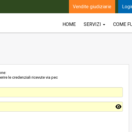
Vendite giudiziarie
Logi
HOME
SERVIZI
COME F
one:
rire le credenziali ricevute via pec