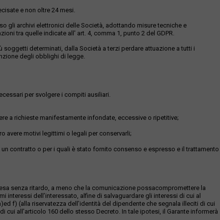
ecisate e non oltre 24 mesi.
resso gli archivi elettronici delle Società, adottando misure tecniche e
ioni tra quelle indicate all' art. 4, comma 1, punto 2 del GDPR.
oggetti determinati, dalla Società a terzi perdare attuazione a tutti i
unzione degli obblighi di legge.
ecessari per svolgere i compiti ausiliari.
ere a richieste manifestamente infondate, eccessive o ripetitive;
o avere motivi legittimi o legali per conservarli;
di un contratto o per i quali è stato fornito consenso e espresso e il trattamento
ta e resa senza ritardo, a meno che la comunicazione possacompromettere la
i interessi dell’interessato, alfine di salvaguardare gli interessi di cui al
a)ed f) (alla riservatezza dell’identità del dipendente che segnala illeciti di cui
i cui all’articolo 160 dello stesso Decreto. In tale ipotesi, il Garante informerà