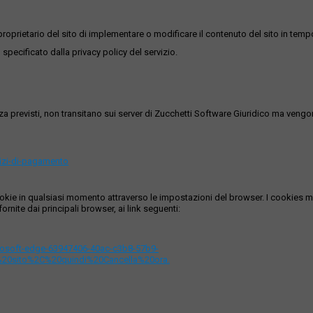
roprietario del sito di implementare o modificare il contenuto del sito in tempo
 specificato dalla privacy policy del servizio.
ezza previsti, non transitano sui server di Zucchetti Software Giuridico ma veng
vizi-di-pagamento
i cookie in qualsiasi momento attraverso le impostazioni del browser. I cooki
ornite dai principali browser, ai link seguenti:
icrosoft-edge-63947406-40ac-c3b8-57b9-
%20sito%2C%20quindi%20Cancella%20ora.