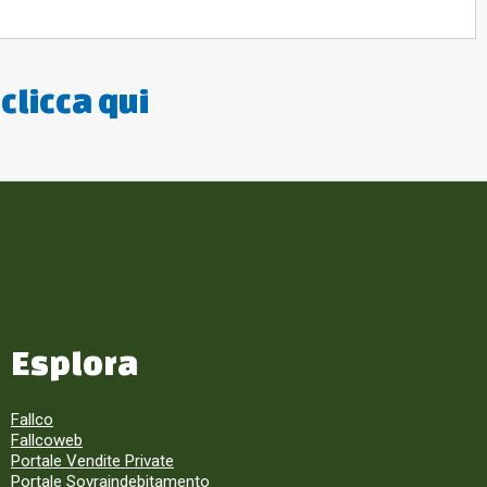
:
clicca qui
Esplora
Fallco
Fallcoweb
Portale Vendite Private
Portale Sovraindebitamento