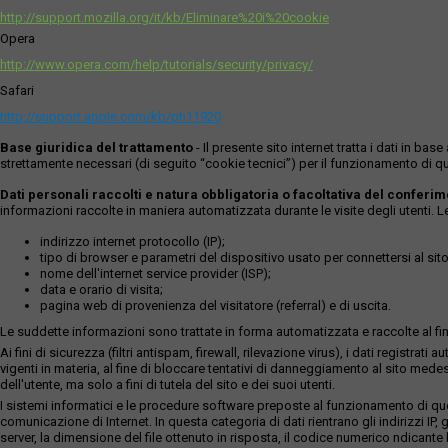
http://support.mozilla.org/it/kb/Eliminare%20i%20cookie
Opera
http://www.opera.com/help/tutorials/security/privacy/
Safari
http://support.apple.com/kb/ph11920
Base giuridica del trattamento
- Il presente sito internet tratta i dati in b
strettamente necessari (di seguito “cookie tecnici”) per il funzionamento di qu
Dati personali raccolti e natura obbligatoria o facoltativa del conferi
informazioni raccolte in maniera automatizzata durante le visite degli utenti. 
indirizzo internet protocollo (IP);
tipo di browser e parametri del dispositivo usato per connettersi al sito
nome dell'internet service provider (ISP);
data e orario di visita;
pagina web di provenienza del visitatore (referral) e di uscita.
Le suddette informazioni sono trattate in forma automatizzata e raccolte al fine
Ai fini di sicurezza (filtri antispam, firewall, rilevazione virus), i dati reg
vigenti in materia, al fine di bloccare tentativi di danneggiamento al sito medes
dell'utente, ma solo a fini di tutela del sito e dei suoi utenti.
I sistemi informatici e le procedure software preposte al funzionamento di ques
comunicazione di Internet. In questa categoria di dati rientrano gli indirizzi IP, g
server, la dimensione del file ottenuto in risposta, il codice numerico ndicante lo