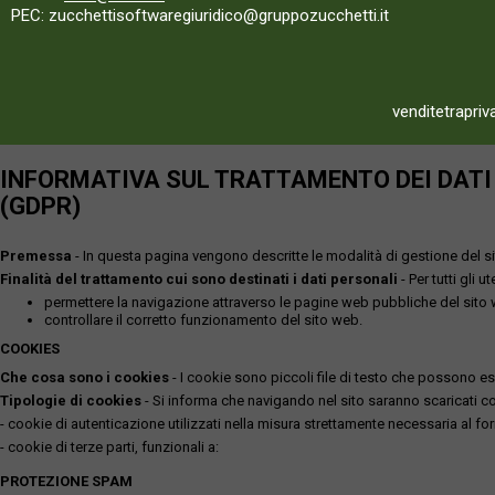
PEC: zucchettisoftwaregiuridico@gruppozucchetti.it
venditetrapriv
INFORMATIVA SUL TRATTAMENTO DEI DATI P
(GDPR)
Premessa
- In questa pagina vengono descritte le modalità di gestione del sit
Finalità del trattamento cui sono destinati i dati personali
- Per tutti gli 
permettere la navigazione attraverso le pagine web pubbliche del sito
controllare il corretto funzionamento del sito web.
COOKIES
Che cosa sono i cookies
- I cookie sono piccoli file di testo che possono esse
Tipologie di cookies
- Si informa che navigando nel sito saranno scaricati coo
- cookie di autenticazione utilizzati nella misura strettamente necessaria al for
- cookie di terze parti, funzionali a:
PROTEZIONE SPAM