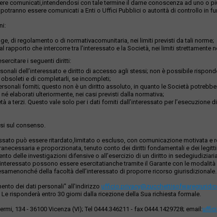
sere comunicati,intendendosi con tale termine il darne conoscenza ad uno o più s
 potranno essere comunicati a Enti o Uffici Pubblici o autorità di controllo in f
ni:
e, di regolamento o di normativacomunitaria, nei limiti previsti da tali norme;
l rapporto che intercorre tra l’interessato e la Società, nei limiti strettamente n
ercitare i seguenti diritti:
nali dell’interessato e diritto di accesso agli stessi; non è possibile rispond
o obsoleti e di completarli, se incompleti;
ersonali forniti; questo non è un diritto assoluto, in quanto le Società potrebber
 né elaborati ulteriormente, nei casi previsti dalla normativa;
età a terzi. Questo vale solo per i dati forniti dall’interessato per l’esecuzione 
asi sul consenso.
’interessato può essere ritardato,limitato o escluso, con comunicazione motiva
suranecessaria e proporzionata, tenuto conto dei diritti fondamentali e dei legittim
mento delle investigazioni difensive o all’esercizio di un diritto in sedegiudiziari
ell’interessato possono essere esercitatianche tramite il Garante con le modalità d
riesamenonché della facoltà dell’interessato di proporre ricorso giurisdizionale.
tamento dei dati personali" all'indirizzo
ufficio.privacy@zucchettisofwaregiuridico
e Le risponderà entro 30 giorni dalla ricezione della Sua richiesta formale.
 Fermi, 134 - 36100 Vicenza (VI); Tel 0444.346211 - fax 0444.1429728; email:
uffic