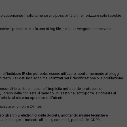
essato acconsente implicitamente alla possibilità di memorizzare solo i cookie
 anche il presente sito fa uso di log file, nei quali vengono conservate
ome l'indirizzo IP, che potrebbe essere utilizzato, conformemente alle leggi
eato. Tali dati non sono mai utilizzati per l'identificazione o la profilazione
sonali la cui trasmissione è implicita nell'uso dei protocolli di
 l'orario della richiesta, il metodo utilizzato nel sottoporre la richiesta al
relativi al sistema operativo dell'utente.
ecisate e non oltre 24 mesi.
resso gli archivi elettronici delle Società, adottando misure tecniche e
ioni tra quelle indicate all' art. 4, comma 1, punto 2 del GDPR.