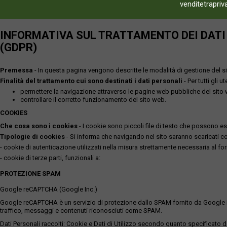
venditetrapriv
INFORMATIVA SUL TRATTAMENTO DEI DATI P
(GDPR)
Premessa
- In questa pagina vengono descritte le modalità di gestione del sit
Finalità del trattamento cui sono destinati i dati personali
- Per tutti gli 
permettere la navigazione attraverso le pagine web pubbliche del sito
controllare il corretto funzionamento del sito web.
COOKIES
Che cosa sono i cookies
- I cookie sono piccoli file di testo che possono esse
Tipologie di cookies
- Si informa che navigando nel sito saranno scaricati coo
- cookie di autenticazione utilizzati nella misura strettamente necessaria al for
- cookie di terze parti, funzionali a:
PROTEZIONE SPAM
Google reCAPTCHA (Google Inc.)
Google reCAPTCHA è un servizio di protezione dallo SPAM fornito da Google Inc. Q
traffico, messaggi e contenuti riconosciuti come SPAM.
Dati Personali raccolti: Cookie e Dati di Utilizzo secondo quanto specificato da