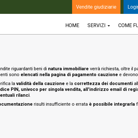
Vendite giudiziarie
Logi
HOME
SERVIZI
COME F
ndite riguardanti beni di
natura immobiliare
verrà richiesta, oltre il
menti sono
elencati nella pagina di pagamento cauzione
e devono 
rifica la
validità della cauzione
e la
correttezza dei documenti
al
dice PIN, univoco per singola vendita, all'indirizzo email di regi
entuali rilanci
.
ocumentazione
risulti insufficiente o errata
è possibile integrarla
f