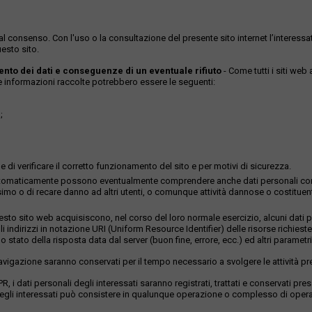
ase al consenso. Con l'uso o la consultazione del presente sito internet l’inter
esto sito.
mento dei dati e conseguenze di un eventuale rifiuto
- Come tutti i siti web
Le informazioni raccolte potrebbero essere le seguenti:
;
 di verificare il corretto funzionamento del sito e per motivi di sicurezza.
istrati automaticamente possono eventualmente comprendere anche dati personali c
imo o di recare danno ad altri utenti, o comunque attività dannose o costituenti r
to sito web acquisiscono, nel corso del loro normale esercizio, alcuni dati per
li indirizzi in notazione URI (Uniform Resource Identifier) delle risorse richieste,
 stato della risposta data dal server (buon fine, errore, ecc.) ed altri parametri 
 navigazione saranno conservati per il tempo necessario a svolgere le attività pr
GDPR, i dati personali degli interessati saranno registrati, trattati e conservati p
li degli interessati può consistere in qualunque operazione o complesso di operaz