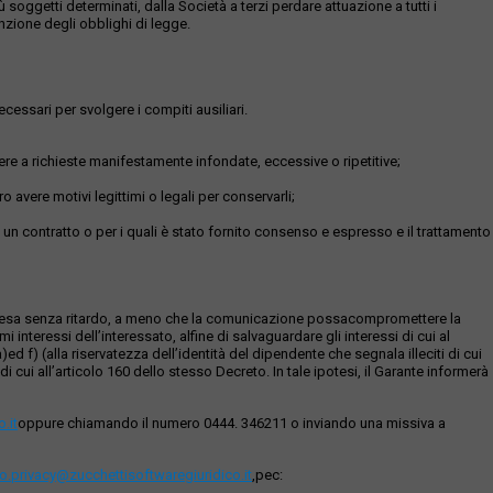
oggetti determinati, dalla Società a terzi perdare attuazione a tutti i
unzione degli obblighi di legge.
ecessari per svolgere i compiti ausiliari.
ere a richieste manifestamente infondate, eccessive o ripetitive;
o avere motivi legittimi o legali per conservarli;
di un contratto o per i quali è stato fornito consenso e espresso e il trattamento
ta e resa senza ritardo, a meno che la comunicazione possacompromettere la
i interessi dell’interessato, alfine di salvaguardare gli interessi di cui al
a)ed f) (alla riservatezza dell’identità del dipendente che segnala illeciti di cui
i cui all’articolo 160 dello stesso Decreto. In tale ipotesi, il Garante informerà
.it
oppure chiamando il numero 0444. 346211 o inviando una missiva a
io.privacy@zucchettisoftwaregiuridico.it
,pec: