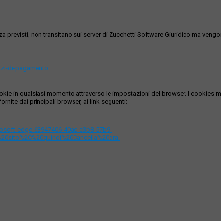
ezza previsti, non transitano sui server di Zucchetti Software Giuridico ma veng
vizi-di-pagamento
i cookie in qualsiasi momento attraverso le impostazioni del browser. I cooki
ornite dai principali browser, ai link seguenti:
icrosoft-edge-63947406-40ac-c3b8-57b9-
%20sito%2C%20quindi%20Cancella%20ora.