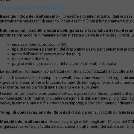
http://support.apple.com/kb/ph11920
Base giuridica del trattamento
- Il presente sito internet tratta i dati in b
strettamente necessari (di seguito “cookie tecnici”) per il funzionamento di qu
Dati personali raccolti e natura obbligatoria o facoltativa del conferi
informazioni raccolte in maniera automatizzata durante le visite degli utenti. 
indirizzo internet protocollo (IP);
tipo di browser e parametri del dispositivo usato per connettersi al sito
nome dell'internet service provider (ISP);
data e orario di visita;
pagina web di provenienza del visitatore (referral) e di uscita.
Le suddette informazioni sono trattate in forma automatizzata e raccolte al fine
Ai fini di sicurezza (filtri antispam, firewall, rilevazione virus), i dati reg
vigenti in materia, al fine di bloccare tentativi di danneggiamento al sito medes
dell'utente, ma solo a fini di tutela del sito e dei suoi utenti.
I sistemi informatici e le procedure software preposte al funzionamento di ques
comunicazione di Internet. In questa categoria di dati rientrano gli indirizzi IP, g
server, la dimensione del file ottenuto in risposta, il codice numerico ndicante lo
Tempi di conservazione dei Suoi dati
- I dati personali raccolti durante la
Modalità del trattamento
- Ai sensi e per gli effetti degli artt. 12 e ss. del 
organizzative volte alla tutela dei dati stessi. Il trattamento dei dati persona