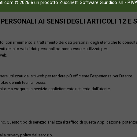
ati.com © 2026 è un prodotto Zucchetti Software Giuridico srl
-
P.IV
ERSONALI AI SENSI DEGLI ARTICOLI 12 E 
o, con riferimento al trattamento dei dati personali degli utenti che lo consult
utenti del sito web i dati personali potranno essere utilizzati per:
 web;
re utilizzati dai siti web per rendere più efficiente l'esperienza per l'utente.
kie definiti tecnici, ossia:
nitore a erogare un servizio esplicitamente richiesto dall'utente;
uesto tipo di servizio analizza il traffico di questa Applicazione, potenzialmen
lla privacy policy del servizio.