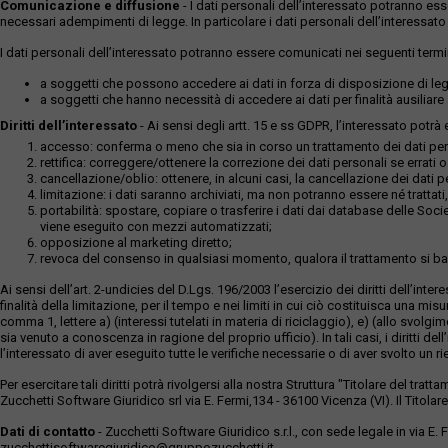
Comunicazione e diffusione
- I dati personali dell’interessato potranno es
necessari adempimenti di legge. In particolare i dati personali dell’interessato
I dati personali dell’interessato potranno essere comunicati nei seguenti termi
a soggetti che possono accedere ai dati in forza di disposizione di legg
a soggetti che hanno necessità di accedere ai dati per finalità ausiliare a
Diritti dell’interessato
- Ai sensi degli artt. 15 e ss GDPR, l’interessato potrà es
accesso: conferma o meno che sia in corso un trattamento dei dati perso
rettifica: correggere/ottenere la correzione dei dati personali se errati 
cancellazione/oblio: ottenere, in alcuni casi, la cancellazione dei dati p
limitazione: i dati saranno archiviati, ma non potranno essere né trattati,
portabilità: spostare, copiare o trasferire i dati dai database delle Soci
viene eseguito con mezzi automatizzati;
opposizione al marketing diretto;
revoca del consenso in qualsiasi momento, qualora il trattamento si b
Ai sensi dell’art. 2-undicies del D.Lgs. 196/2003 l’esercizio dei diritti dell
finalità della limitazione, per il tempo e nei limiti in cui ciò costituisca una mi
comma 1, lettere a) (interessi tutelati in materia di riciclaggio), e) (allo svolgi
sia venuto a conoscenza in ragione del proprio ufficio). In tali casi, i diritti d
l’interessato di aver eseguito tutte le verifiche necessarie o di aver svolto un 
Per esercitare tali diritti potrà rivolgersi alla nostra Struttura "Titolare del trat
Zucchetti Software Giuridico srl via E. Fermi,134 - 36100 Vicenza (VI). Il Titolar
Dati di contatto
- Zucchetti Software Giuridico s.r.l., con sede legale in via E.
zucchettisoftwaregiuridico@gruppozucchetti.it