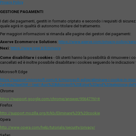
Privacy Policy
GESTIONE PAGAMENTI
I dati dei pagamenti, gestiti in formato criptato e secondo i requisiti di sicur
quale agirà in qualità di autonomo titolare del trattamento.
Per maggiori informazioni si rimanda alle pagine dei gestori dei pagamenti:
Axerve Ecommerce Solutions
:
https://www.axerve.com/privacy-policy/ser
Nexi
:
https://www.nexi.it/it/privacy
Come disabilitare i cookies
- Gli utenti hanno la possibilità di rimuovere 
cancellati ed è inoltre possibile disabilitare i cookies seguendo le indicazioni f
Microsoft Edge
https://support.microsoft.com/it-it/microsoft-edge/eliminare-i-cookie-in-m
2a946a29ae09#:~:text=Apri%20Microsoft%20Edge%20and%20seleziona,del
Chrome
https://support.google.com/chrome/answer/95647?hl=it
Firefox
http://support.mozilla.org/it/kb/Eliminare%20i%20cookie
Opera
http://www.opera.com/help/tutorials/security/privacy/
Safari